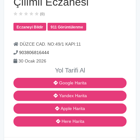
Çilimli Eczanesi
(0)
Eczaneyi Bildir
911 Görüntülenme
DÜZCE CAD. NO:49/1 KAPI:11
903806816444
30 Ocak 2026
Yol Tarifi Al
Google Harita
Yandex Harita
Apple Harita
Here Harita