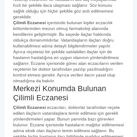
hızlı bir şekilde ilaca ulaşması sağlanır. Söz konusu
sağlık olduğu için hiçbir şekilde göz ardı edilmemesi
gereklidir.
Çilimli Eczanesi
içerisinde bulunan kişiler eczacılık
bölümlerinden mezun olmuş farmakoloji alanında
kendilerini geliştirmiştir. Bu sayede ilaçlar hakkında
oldukça donanımlıdırlar. Vatandaşların ilaçları doğru
kullanabilmesi adına detaylı bilgilendirmeler yapılır.
Ayrıca reçetesiz bir şekilde satılabilen ilaçlar için de
hastanın hastalığına en uygun olanının yönlendirilmesi
sağlanır. Eczane içerisinde görev alan eczacıların verilen
reçetenin bir doktor tarafından yazılıp yazılmadığını
kontrol etmesi gerekir. Ayrıca verilen ilacın yasal olup
olmadığına da bakılır.
Merkezi Konumda Bulunan
Çilimli Eczanesi
Çilimli Eczanesi
eczacıları, doktorlar tarafından reçete
edilen ilaçların vatandaşlara temin edilmesi için gerekli
yönlendirmeleri yapar. Bunun yanında bazı görevleri
bulunur. Eczane içerisinde hastaların mağdur edilmemesi
adına eksik olan ilaçların temin edilmesi sağlanır. Bu
şekilde hiçbir hastanın ilacı bittiğinde mağdur edilmemesi