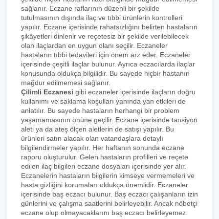
sağlanır. Eczane raflarının düzenli bir şekilde
tutulmasının dışında ilaç ve tıbbi ürünlerin kontrolleri
yapılır. Eczane içerisinde rahatsızlığını belirten hastaların
şikâyetleri dinlenir ve reçetesiz bir şekilde verilebilecek
olan ilaçlardan en uygun olanı seçilir. Eczaneler
hastaların tıbbi tedavileri için önem arz eder. Eczaneler
içerisinde çeşitli ilaçlar bulunur. Ayrıca eczacılarda ilaçlar
konusunda oldukça bilgilidir. Bu sayede hiçbir hastanın
mağdur edilmemesi sağlanır.
Çilimli Eczanesi
gibi eczaneler içerisinde ilaçların doğru
kullanımı ve saklama koşulları yanında yan etkileri de
anlatılır. Bu sayede hastaların herhangi bir problem
yaşamamasının önüne geçilir. Eczane içerisinde tansiyon
aleti ya da ateş ölçen aletlerin de satışı yapılır. Bu
ürünleri satın alacak olan vatandaşlara detaylı
bilgilendirmeler yapılır. Her haftanın sonunda eczane
raporu oluşturulur. Gelen hastaların profilleri ve reçete
edilen ilaç bilgileri eczane dosyaları içerisinde yer alır.
Eczanelerin hastaların bilgilerin kimseye vermemeleri ve
hasta gizliğini korumaları oldukça önemlidir. Eczaneler
içerisinde baş eczacı bulunur. Baş eczacı çalışanların izin
günlerini ve çalışma saatlerini belirleyebilir. Ancak nöbetçi
eczane olup olmayacaklarını baş eczacı belirleyemez.