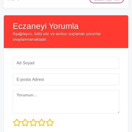
Eczaneyi Yorumla
Aşağılayıcı, kötü söz ve asılsız suçlamalı yorumlar
onaylanmamaktadır...