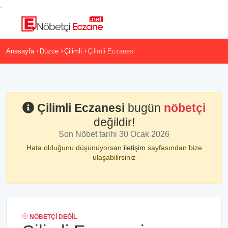
,
Anasayfa
Düzce
Çilimli
Çilimli Eczanesi
Çilimli Eczanesi
bugün
nöbetçi
değildir!
Son Nöbet tarihi 30 Ocak 2026
Hata olduğunu düşünüyorsan
iletişim
sayfasından bize
ulaşabilirsiniz
NÖBETÇI DEĞIL