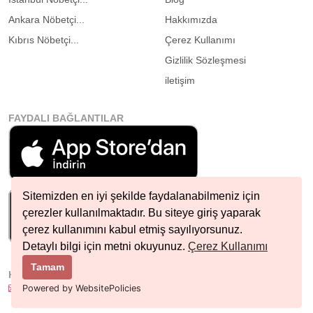
Ankara Nöbetçi...
Hakkımızda
Kıbrıs Nöbetçi...
Çerez Kullanımı
Gizlilik Sözleşmesi
iletişim
FAYDALI BAĞLANTILAR
Sitemizden en iyi şekilde faydalanabilmeniz için
çerezler kullanılmaktadır. Bu siteye giriş yaparak
çerez kullanımını kabul etmiş sayılıyorsunuz.
Detaylı bilgi için metni okuyunuz.
Çerez Kullanımı
Tamam
HIZLI İLETIŞIM
info@nobetcieczane.net
Powered by WebsitePolicies