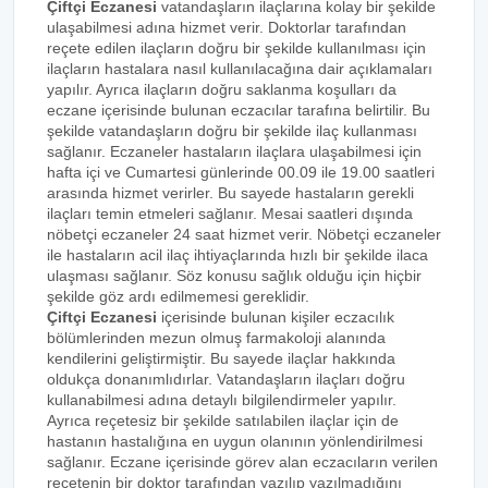
Çiftçi Eczanesi
vatandaşların ilaçlarına kolay bir şekilde
ulaşabilmesi adına hizmet verir. Doktorlar tarafından
reçete edilen ilaçların doğru bir şekilde kullanılması için
ilaçların hastalara nasıl kullanılacağına dair açıklamaları
yapılır. Ayrıca ilaçların doğru saklanma koşulları da
eczane içerisinde bulunan eczacılar tarafına belirtilir. Bu
şekilde vatandaşların doğru bir şekilde ilaç kullanması
sağlanır. Eczaneler hastaların ilaçlara ulaşabilmesi için
hafta içi ve Cumartesi günlerinde 00.09 ile 19.00 saatleri
arasında hizmet verirler. Bu sayede hastaların gerekli
ilaçları temin etmeleri sağlanır. Mesai saatleri dışında
nöbetçi eczaneler 24 saat hizmet verir. Nöbetçi eczaneler
ile hastaların acil ilaç ihtiyaçlarında hızlı bir şekilde ilaca
ulaşması sağlanır. Söz konusu sağlık olduğu için hiçbir
şekilde göz ardı edilmemesi gereklidir.
Çiftçi Eczanesi
içerisinde bulunan kişiler eczacılık
bölümlerinden mezun olmuş farmakoloji alanında
kendilerini geliştirmiştir. Bu sayede ilaçlar hakkında
oldukça donanımlıdırlar. Vatandaşların ilaçları doğru
kullanabilmesi adına detaylı bilgilendirmeler yapılır.
Ayrıca reçetesiz bir şekilde satılabilen ilaçlar için de
hastanın hastalığına en uygun olanının yönlendirilmesi
sağlanır. Eczane içerisinde görev alan eczacıların verilen
reçetenin bir doktor tarafından yazılıp yazılmadığını