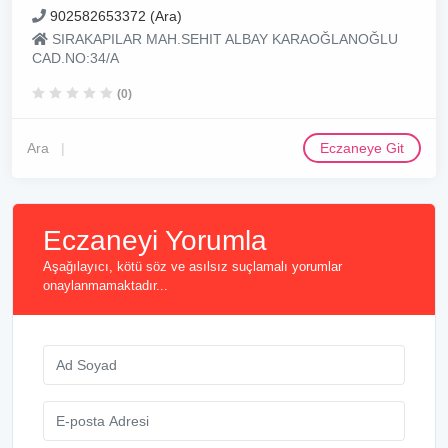
902582653372 (Ara)
SIRAKAPILAR MAH.SEHIT ALBAY KARAOĞLANOĞLU
CAD.NO:34/A
(0)
Ara
Eczaneye Git
Eczaneyi Yorumla
Aşağılayıcı, kötü söz ve asılsız suçlamalı yorumlar
onaylanmamaktadır...