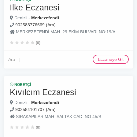
NÖBETÇI
Ilke Eczanesi
Denizli -
Merkezefendi
902583776669 (Ara)
MERKEZEFENDİ MAH. 29 EKİM BULVARI NO:19/A
(0)
Ara
Eczaneye Git
NÖBETÇI
Kıvılcım Eczanesi
Denizli -
Merkezefendi
902584101707 (Ara)
SIRAKAPILAR MAH. SALTAK CAD. NO:45/B
(0)