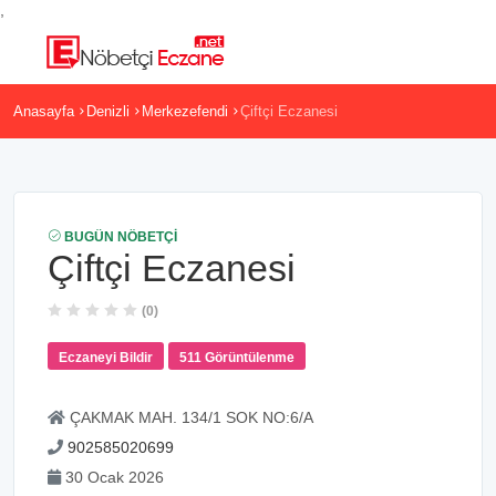
,
Anasayfa
Denizli
Merkezefendi
Çiftçi Eczanesi
BUGÜN NÖBETÇI
Çiftçi Eczanesi
(0)
Eczaneyi Bildir
511 Görüntülenme
ÇAKMAK MAH. 134/1 SOK NO:6/A
902585020699
30 Ocak 2026