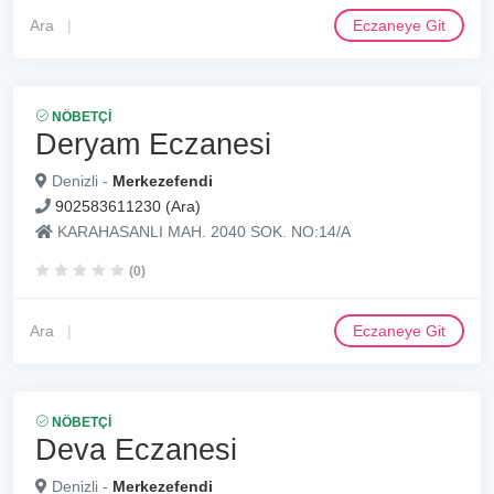
Ara
Eczaneye Git
NÖBETÇI
Deryam Eczanesi
Denizli -
Merkezefendi
902583611230 (Ara)
KARAHASANLI MAH. 2040 SOK. NO:14/A
(0)
Ara
Eczaneye Git
NÖBETÇI
Deva Eczanesi
Denizli -
Merkezefendi