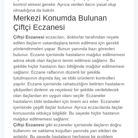
kontrol etmesi gerekir. Ayrıca verilen ilacın yasal olup
olmadığına da bakılır.
Merkezi Konumda Bulunan
Çiftçi Eczanesi
Çiftçi Eczanesi
eczacıları, doktorlar tarafından reçete
edilen ilaçların vatandaşlara temin edilmesi için gerekli
yönlendirmeleri yapar. Bunun yanında bazı görevleri
bulunur. Eczane içerisinde hastaların mağdur edilmemesi
adına eksik olan ilaçların temin edilmesi sağlanır. Bu
şekilde hiçbir hastanın ilacı bittiğinde mağdur edilmemesi
sağlanır. Eczane raflarının düzenli bir şekilde
tutulmasının dışında ilaç ve tıbbi ürünlerin kontrolleri
yapılır. Eczane içerisinde rahatsızlığını belirten hastaların
şikâyetleri dinlenir ve reçetesiz bir şekilde verilebilecek
olan ilaçlardan en uygun olanı seçilir. Eczaneler
hastaların tıbbi tedavileri için önem arz eder. Eczaneler
içerisinde çeşitli ilaçlar bulunur. Ayrıca eczacılarda ilaçlar
konusunda oldukça bilgilidir. Bu sayede hiçbir hastanın
mağdur edilmemesi sağlanır.
Çiftçi Eczanesi
gibi eczaneler içerisinde ilaçların doğru
kullanımı ve saklama koşulları yanında yan etkileri de
anlatılır. Bu sayede hastaların herhangi bir problem