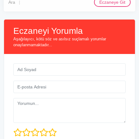
Ara
Eczaneye Git
Eczaneyi Yorumla
Aşağılayıcı, kötü söz ve asılsız suçlamalı yorumlar
onaylanmamaktadır...