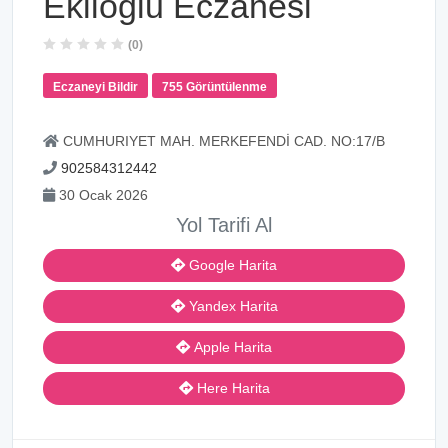
Eklioğlu Eczanesi
(0)
Eczaneyi Bildir
755 Görüntülenme
CUMHURIYET MAH. MERKEFENDİ CAD. NO:17/B
902584312442
30 Ocak 2026
Yol Tarifi Al
Google Harita
Yandex Harita
Apple Harita
Here Harita