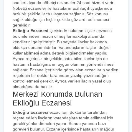
saatleri dışında nöbetçi eczaneler 24 saat hizmet verir.
Nöbetçi eczaneler ile hastaların acil ilaç ihtiyaçlarında
hızlı bir şekilde ilaca ulaşması sağlanır. Söz konusu
sağlık olduğu için hiçbir şekilde göz ardı edilmemesi
gereklidir.
Eklioğlu Eczanesi
içerisinde bulunan kişiler eczacılık
bölümlerinden mezun olmuş farmakoloji alanında
kendilerini geliştirmiştir. Bu sayede ilaçlar hakkında
oldukça donanımlıdırlar. Vatandaşların ilaçları doğru
kullanabilmesi adına detaylı bilgilendirmeler yapılır.
Ayrıca reçetesiz bir şekilde satılabilen ilaçlar için de
hastanın hastalığına en uygun olanının yönlendirilmesi
sağlanır. Eczane içerisinde görev alan eczacıların verilen
reçetenin bir doktor tarafından yazılıp yazılmadığını
kontrol etmesi gerekir. Ayrıca verilen ilacın yasal olup
olmadığına da bakılır.
Merkezi Konumda Bulunan
Eklioğlu Eczanesi
Eklioğlu Eczanesi
eczacıları, doktorlar tarafından
reçete edilen ilaçların vatandaşlara temin edilmesi için
gerekli yönlendirmeleri yapar. Bunun yanında bazı
görevleri bulunur. Eczane içerisinde hastaların mağdur