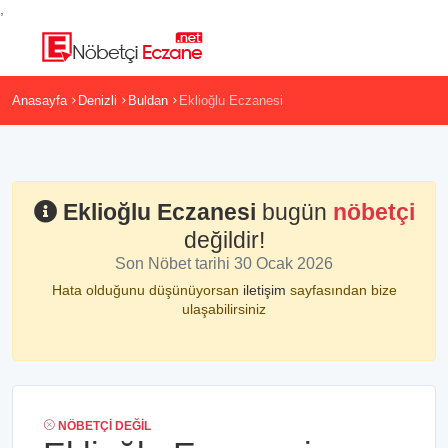
,
Anasayfa
Denizli
Buldan
Eklioğlu Eczanesi
Eklioğlu Eczanesi
bugün
nöbetçi
değildir!
Son Nöbet tarihi 30 Ocak 2026
Hata olduğunu düşünüyorsan
iletişim
sayfasından bize
ulaşabilirsiniz
NÖBETÇI DEĞIL