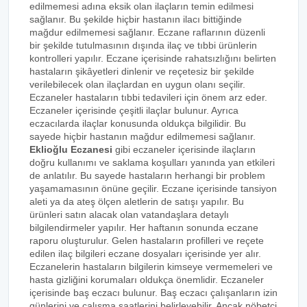
edilmemesi adına eksik olan ilaçların temin edilmesi
sağlanır. Bu şekilde hiçbir hastanın ilacı bittiğinde
mağdur edilmemesi sağlanır. Eczane raflarının düzenli
bir şekilde tutulmasının dışında ilaç ve tıbbi ürünlerin
kontrolleri yapılır. Eczane içerisinde rahatsızlığını belirten
hastaların şikâyetleri dinlenir ve reçetesiz bir şekilde
verilebilecek olan ilaçlardan en uygun olanı seçilir.
Eczaneler hastaların tıbbi tedavileri için önem arz eder.
Eczaneler içerisinde çeşitli ilaçlar bulunur. Ayrıca
eczacılarda ilaçlar konusunda oldukça bilgilidir. Bu
sayede hiçbir hastanın mağdur edilmemesi sağlanır.
Eklioğlu Eczanesi
gibi eczaneler içerisinde ilaçların
doğru kullanımı ve saklama koşulları yanında yan etkileri
de anlatılır. Bu sayede hastaların herhangi bir problem
yaşamamasının önüne geçilir. Eczane içerisinde tansiyon
aleti ya da ateş ölçen aletlerin de satışı yapılır. Bu
ürünleri satın alacak olan vatandaşlara detaylı
bilgilendirmeler yapılır. Her haftanın sonunda eczane
raporu oluşturulur. Gelen hastaların profilleri ve reçete
edilen ilaç bilgileri eczane dosyaları içerisinde yer alır.
Eczanelerin hastaların bilgilerin kimseye vermemeleri ve
hasta gizliğini korumaları oldukça önemlidir. Eczaneler
içerisinde baş eczacı bulunur. Baş eczacı çalışanların izin
günlerini ve çalışma saatlerini belirleyebilir. Ancak nöbetçi