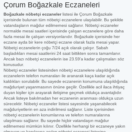
Çorum Boğazkale Eczaneleri
Boğazkale nöbetçi eczaneler
listesi ile Çorum Boğazkale
içerisinde bulunan tüm nöbetçi eczanelere ulaşılabilir. Bu şekilde
vatandaşların mağdur edilmemesi sağlanır. Nöbetçi eczaneler
normalde mesai saatleri içerisinde çalışan eczanelere göre daha
fazla mesai ile çalışan versiyonlarıdır. Boğazkale içerisinde her
eczane ayda bir kere nöbetçi eczane olarak fazla mesai yapar.
Nöbetçi eczanelerin çoğu 7/24 açık olarak çalışır. Sabah
başladıkları mesai saatlerini 24 saat bittikten sonra tamamlanır.
Ancak bazı nöbetçi eczanelerin ise 23.59’a kadar çalışmaları söz
konusudur.
Nöbetçi eczaneler listesinden nöbetçi eczanelere ulaşıldığında
eczanelerin telefon numaraları ile aranarak kaça kadar açık
kaldıkları sorulabilir. Bu sayede eczanenin konumuna ulaşıldığında
mağduriyet yaşanmasının önüne geçilir. Özellikle acil ilaca ihtiyaç
duyan kişiler için arayarak iletişime geçmek oldukça avantajlıdır.
Ancak listeye bakılmadan her eczanenin aranması oldukça uzun
sürecektir. Nöbetçi eczaneler listesi sayesinde yaşanabilecek
mağduriyetlerin en aza indirilmesi sağlanır. Liste içerisinden
nöbetçi eczanelerin konumlarına ve telefon numaralarına
ulaşılması sağlanır. Bu sayede hiçbir vatandaşın mağdur
edilmemesi mümkün kılınır. Özellikle herhangi bir eczaneye yakın
olmayan ve kapılarına asılan nöbetçi eczanesi listesine