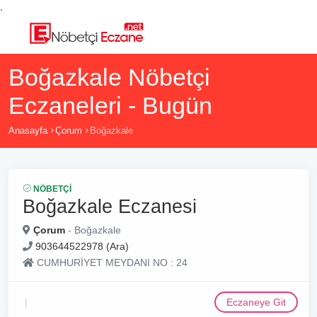
,
Boğazkale Nöbetçi
Eczaneleri - Bugün
Anasayfa
Çorum
Boğazkale
NÖBETÇI
Boğazkale Eczanesi
Çorum
- Boğazkale
903644522978 (Ara)
CUMHURİYET MEYDANI NO : 24
Eczaneye Git