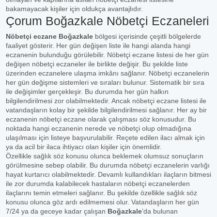
bakamayacak kişiler için oldukça avantajlıdır.
Çorum Boğazkale Nöbetçi Eczaneleri
Nöbetçi eczane Boğazkale
bölgesi içerisinde çeşitli bölgelerde
faaliyet gösterir. Her gün değişen liste ile hangi alanda hangi
eczanenin bulunduğu görülebilir. Nöbetçi eczane listesi de her gün
değişen nöbetçi eczaneler ile birlikte değişir. Bu şekilde liste
üzerinden eczanelere ulaşma imkânı sağlanır. Nöbetçi eczanelerin
her gün değişme sistemleri ve sıraları bulunur. Sistematik bir sıra
ile değişimler gerçekleşir. Bu durumda her gün halkın
bilgilendirilmesi zor olabilmektedir. Ancak nöbetçi eczane listesi ile
vatandaşların kolay bir şekilde bilgilendirilmesi sağlanır. Her ay bir
eczanenin nöbetçi eczane olarak çalışması söz konusudur. Bu
noktada hangi eczanenin nerede ve nöbetçi olup olmadığına
ulaşılması için listeye başvurulabilir. Reçete edilen ilacı almak için
ya da acil bir ilaca ihtiyacı olan kişiler için önemlidir.
Özellikle sağlık söz konusu olunca beklemek olumsuz sonuçların
görülmesine sebep olabilir. Bu durumda nöbetçi eczanelerin varlığı
hayat kurtarıcı olabilmektedir. Devamlı kullandıkları ilaçların bitmesi
ile zor durumda kalabilecek hastaların nöbetçi eczanelerden
ilaçlarını temin etmeleri sağlanır. Bu şekilde özellikle sağlık söz
konusu olunca göz ardı edilmemesi olur. Vatandaşların her gün
7/24 ya da geceye kadar çalışan
Boğazkale
’da bulunan