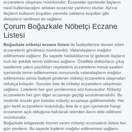
eczanelere ulaşması mümkündür. Eczaneler içerisinde ilaçların
nasıl kullanılacağını anlatan eczacılar yardımcı olurlar. Ayrıca
ilaçların kullanım koşulları yanında saklama koşulları gibi
detayların verilmesi de sağlanır.
Çorum Boğazkale Nöbetçi Eczane
Listesi
Boğazkale nöbetçi eczane listesi
ile faaliyetlerine devam eden
eczanelerin görülmesi mümkündür. Vatandaşların mağdur
edilmemesi sağlanır. Bu sayede hastalıklarına iyi gelecek ilaçların
hızlı bir şekilde temin edilmesi sağlanır. Özellikle doktorların çıkış
saatlerine yakın yazdıkları reçetelerin eczanelerin mesai saatleri
içerisinde temin edilememesi sonucunda vatandaşların mağdur
edilmemesi adına faaliyet gösteren nöbetçi eczanelere ulaşmaları
oldukça kolaydır. Sunulan liste ile nöbetçi eczanelere ulaşılması
sağlanır. Listelerin her gün yenilenmesi söz konusudur. Nöbetçi
eczanelerin her gün diğer eczaneye geçtiği unutulmamalıdır. Bu
nedenle önceki gün bakılan nöbetçi eczaneye gidilmemelidir. Her
gün farklı eczanelerin bulunduğu liste ile o gün içerisinde hangi
eczanenin açık olduğuna bakılarak istenilen ilacın elde edilmesi
mümkündür.
Boğazkale bölgesinde hizmet veren nöbetçi eczanelerin listesi her
gün yenilenir. Bu sayede kişilerin mağdur edilmemesi sağlanır.