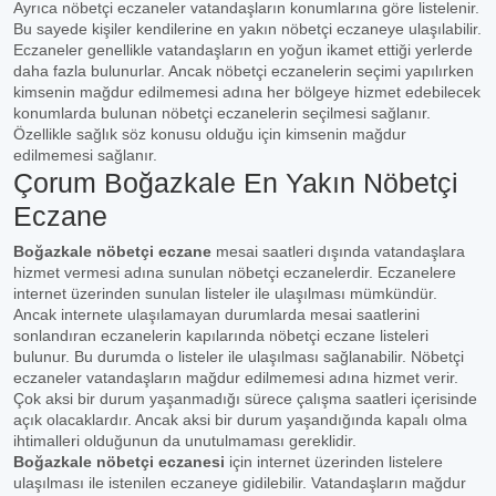
Ayrıca nöbetçi eczaneler vatandaşların konumlarına göre listelenir.
Bu sayede kişiler kendilerine en yakın nöbetçi eczaneye ulaşılabilir.
Eczaneler genellikle vatandaşların en yoğun ikamet ettiği yerlerde
daha fazla bulunurlar. Ancak nöbetçi eczanelerin seçimi yapılırken
kimsenin mağdur edilmemesi adına her bölgeye hizmet edebilecek
konumlarda bulunan nöbetçi eczanelerin seçilmesi sağlanır.
Özellikle sağlık söz konusu olduğu için kimsenin mağdur
edilmemesi sağlanır.
Çorum Boğazkale En Yakın Nöbetçi
Eczane
Boğazkale nöbetçi eczane
mesai saatleri dışında vatandaşlara
hizmet vermesi adına sunulan nöbetçi eczanelerdir. Eczanelere
internet üzerinden sunulan listeler ile ulaşılması mümkündür.
Ancak internete ulaşılamayan durumlarda mesai saatlerini
sonlandıran eczanelerin kapılarında nöbetçi eczane listeleri
bulunur. Bu durumda o listeler ile ulaşılması sağlanabilir. Nöbetçi
eczaneler vatandaşların mağdur edilmemesi adına hizmet verir.
Çok aksi bir durum yaşanmadığı sürece çalışma saatleri içerisinde
açık olacaklardır. Ancak aksi bir durum yaşandığında kapalı olma
ihtimalleri olduğunun da unutulmaması gereklidir.
Boğazkale nöbetçi eczanesi
için internet üzerinden listelere
ulaşılması ile istenilen eczaneye gidilebilir. Vatandaşların mağdur