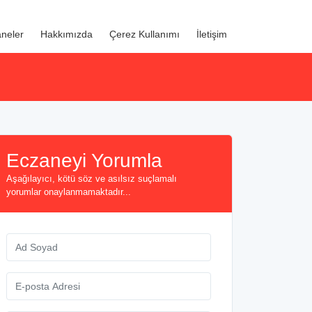
neler
Hakkımızda
Çerez Kullanımı
İletişim
Eczaneyi Yorumla
Aşağılayıcı, kötü söz ve asılsız suçlamalı
yorumlar onaylanmamaktadır...