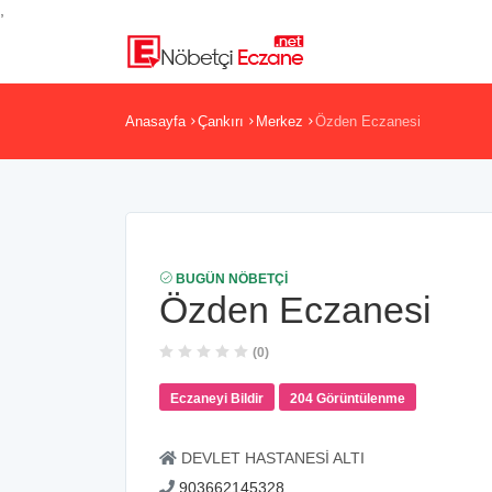
,
Anasayfa
Çankırı
Merkez
Özden Eczanesi
BUGÜN NÖBETÇI
Özden Eczanesi
(0)
Eczaneyi Bildir
204 Görüntülenme
DEVLET HASTANESİ ALTI
903662145328