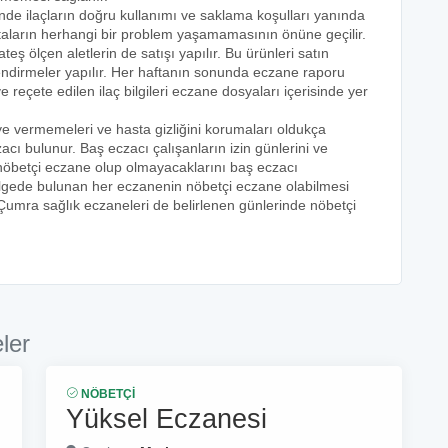
inde ilaçların doğru kullanımı ve saklama koşulları yanında
astaların herhangi bir problem yaşamamasının önüne geçilir.
teş ölçen aletlerin de satışı yapılır. Bu ürünleri satın
lendirmeler yapılır. Her haftanın sonunda eczane raporu
ve reçete edilen ilaç bilgileri eczane dosyaları içerisinde yer
eye vermemeleri ve hasta gizliğini korumaları oldukça
acı bulunur. Baş eczacı çalışanların izin günlerini ve
k nöbetçi eczane olup olmayacaklarını baş eczacı
bölgede bulunan her eczanenin nöbetçi eczane olabilmesi
 Çumra sağlık eczaneleri de belirlenen günlerinde nöbetçi
ler
NÖBETÇI
Yüksel Eczanesi