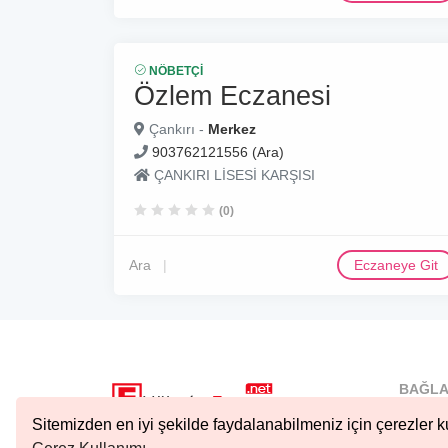
NÖBETÇI
Özlem Eczanesi
Çankırı -
Merkez
903762121556 (Ara)
ÇANKIRI LİSESİ KARŞISI
(0)
Ara
Eczaneye Git
BAĞLA
İstanbu
Sitemizden en iyi şekilde faydalanabilmeniz için çerezler ku
Nöbetçi.