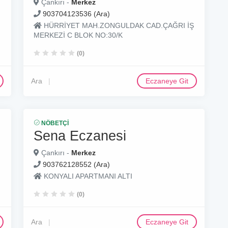
Çankırı -
Merkez
903704123536 (Ara)
I
HÜRRİYET MAH.ZONGULDAK CAD.ÇAĞRI İŞ
MERKEZİ C BLOK NO:30/K
(0)
Ara
Eczaneye Git
NÖBETÇI
Sena Eczanesi
Çankırı -
Merkez
903762128552 (Ara)
KONYALI APARTMANI ALTI
(0)
Ara
Eczaneye Git