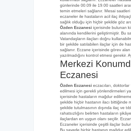
günlerinde 00.09 ile 19.00 saatleri aras
temin etmeleri sağlanır. Mesai saatleri
eczaneler ile hastaların acil ilaç ihtiy
sağlık olduğu için hiçbir şekilde göz ar
Özden Eczanesi
içerisinde bulunan k
alanında kendilerini geliştirmiştir. Bu
Vatandaşların ilaçları doğru kullanabilm
bir şekilde satılabilen ilaçlar için de 
sağlanır. Eczane içerisinde görev alan 
yazılmadığını kontrol etmesi gerekir. Ay
Merkezi Konumd
Eczanesi
Özden Eczanesi
eczacıları, doktorlar
edilmesi için gerekli yönlendirmeleri 
içerisinde hastaların mağdur edilmemes
şekilde hiçbir hastanın ilacı bittiğind
şekilde tutulmasının dışında ilaç ve tıbb
rahatsızlığını belirten hastaların şikâye
ilaçlardan en uygun olanı seçilir. Eczan
Eczaneler içerisinde çeşitli ilaçlar bulu
Bu sayede hiçbir hastanın mağdur edi