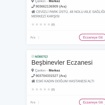
Çankırı -
Merkez
903662136909 (Ara)
CEVİZLİ PARK ÜSTÜ, 48 NOLU AİLE SAĞLIĞ
MERKEZİ KARŞISI
(0)
Ara
Eczaneye Git
NÖBETÇI
Beşbinevler Eczanesi
Çankırı -
Merkez
903704331527 (Ara)
ESKİ KADIN DOĞUM HASTANESİ ALTI
(0)
Ara
Eczaneye Git