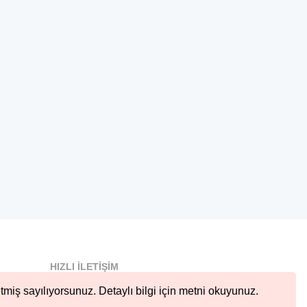
HIZLI İLETIŞIM
info@nobetcieczane.net
tmiş sayılıyorsunuz. Detaylı bilgi için metni okuyunuz.