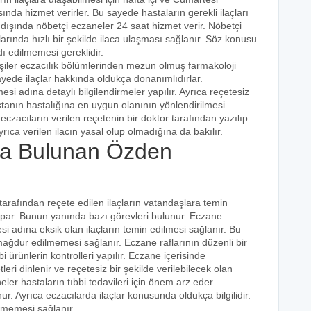
ında hizmet verirler. Bu sayede hastaların gerekli ilaçları
 dışında nöbetçi eczaneler 24 saat hizmet verir. Nöbetçi
açlarında hızlı bir şekilde ilaca ulaşması sağlanır. Söz konusu
dı edilmemesi gereklidir.
işiler eczacılık bölümlerinden mezun olmuş farmakoloji
 sayede ilaçlar hakkında oldukça donanımlıdırlar.
esi adına detaylı bilgilendirmeler yapılır. Ayrıca reçetesiz
hastanın hastalığına en uygun olanının yönlendirilmesi
eczacıların verilen reçetenin bir doktor tarafından yazılıp
rıca verilen ilacın yasal olup olmadığına da bakılır.
a Bulunan Özden
 tarafından reçete edilen ilaçların vatandaşlara temin
yapar. Bunun yanında bazı görevleri bulunur. Eczane
i adına eksik olan ilaçların temin edilmesi sağlanır. Bu
e mağdur edilmemesi sağlanır. Eczane raflarının düzenli bir
i ürünlerin kontrolleri yapılır. Eczane içerisinde
tleri dinlenir ve reçetesiz bir şekilde verilebilecek olan
eler hastaların tıbbi tedavileri için önem arz eder.
nur. Ayrıca eczacılarda ilaçlar konusunda oldukça bilgilidir.
lmemesi sağlanır.