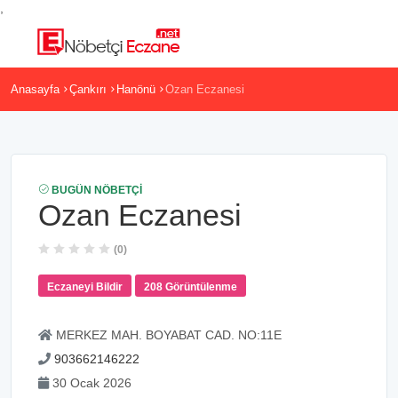
,
Anasayfa
Çankırı
Hanönü
Ozan Eczanesi
BUGÜN NÖBETÇI
Ozan Eczanesi
(0)
Eczaneyi Bildir
208 Görüntülenme
MERKEZ MAH. BOYABAT CAD. NO:11E
903662146222
30 Ocak 2026