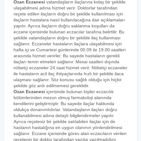
Ozan Eczanesi
vatandaşların ilaçlarına kolay bir şekilde
ulaşabilmesi adına hizmet verir. Doktorlar tarafından
reçete edilen ilaçların doğru bir şekilde kullanılması için
ilaçların hastalara nasıl kullanılacağına dair açıklamaları
yapılır. Ayrıca ilaçların doğru saklanma koşulları da
eczane içerisinde bulunan eczacılar tarafına belirtilir. Bu
şekilde vatandaşların doğru bir şekilde ilaç kullanması
sağlanır. Eczaneler hastaların ilaçlara ulaşabilmesi için
hafta içi ve Cumartesi günlerinde 00.09 ile 19.00 saatleri
arasında hizmet verirler. Bu sayede hastaların gerekli
ilaçları temin etmeleri sağlanır. Mesai saatleri dışında
nöbetçi eczaneler 24 saat hizmet verir. Nöbetçi eczaneler
ile hastaların acil ilaç ihtiyaçlarında hızlı bir şekilde ilaca
ulaşması sağlanır. Söz konusu sağlık olduğu için hiçbir
şekilde göz ardı edilmemesi gereklidir.
Ozan Eczanesi
içerisinde bulunan kişiler eczacılık
bölümlerinden mezun olmuş farmakoloji alanında
kendilerini geliştirmiştir. Bu sayede ilaçlar hakkında
oldukça donanımlıdırlar. Vatandaşların ilaçları doğru
kullanabilmesi adına detaylı bilgilendirmeler yapılır.
Ayrıca reçetesiz bir şekilde satılabilen ilaçlar için de
hastanın hastalığına en uygun olanının yönlendirilmesi
sağlanır. Eczane içerisinde görev alan eczacıların verilen
reçetenin bir doktor tarafından yazılıp yazılmadığını