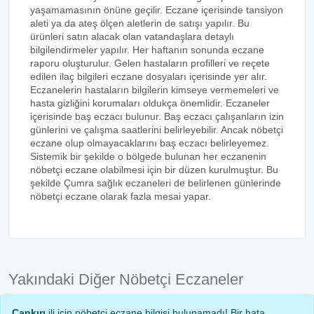
yaşamamasının önüne geçilir. Eczane içerisinde tansiyon
aleti ya da ateş ölçen aletlerin de satışı yapılır. Bu
ürünleri satın alacak olan vatandaşlara detaylı
bilgilendirmeler yapılır. Her haftanın sonunda eczane
raporu oluşturulur. Gelen hastaların profilleri ve reçete
edilen ilaç bilgileri eczane dosyaları içerisinde yer alır.
Eczanelerin hastaların bilgilerin kimseye vermemeleri ve
hasta gizliğini korumaları oldukça önemlidir. Eczaneler
içerisinde baş eczacı bulunur. Baş eczacı çalışanların izin
günlerini ve çalışma saatlerini belirleyebilir. Ancak nöbetçi
eczane olup olmayacaklarını baş eczacı belirleyemez.
Sistemik bir şekilde o bölgede bulunan her eczanenin
nöbetçi eczane olabilmesi için bir düzen kurulmuştur. Bu
şekilde Çumra sağlık eczaneleri de belirlenen günlerinde
nöbetçi eczane olarak fazla mesai yapar.
Yakındaki Diğer Nöbetçi Eczaneler
Çankırı
ili için nöbetçi eczane bilgisi bulunamadı! Bir hata