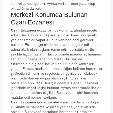
kontrol etmesi gerekir. Ayrıca verilen ilacın yasal olup
olmadığına da bakılır.
Merkezi Konumda Bulunan
Ozan Eczanesi
Ozan Eczanesi
eczacıları, doktorlar tarafından reçete
edilen ilaçların vatandaşlara temin edilmesi için gerekli
yönlendirmeleri yapar. Bunun yanında bazı görevleri
bulunur. Eczane içerisinde hastaların mağdur edilmemesi
adına eksik olan ilaçların temin edilmesi sağlanır. Bu
şekilde hiçbir hastanın ilacı bittiğinde mağdur edilmemesi
sağlanır. Eczane raflarının düzenli bir şekilde
tutulmasının dışında ilaç ve tıbbi ürünlerin kontrolleri
yapılır. Eczane içerisinde rahatsızlığını belirten hastaların
şikâyetleri dinlenir ve reçetesiz bir şekilde verilebilecek
olan ilaçlardan en uygun olanı seçilir. Eczaneler
hastaların tıbbi tedavileri için önem arz eder. Eczaneler
içerisinde çeşitli ilaçlar bulunur. Ayrıca eczacılarda ilaçlar
konusunda oldukça bilgilidir. Bu sayede hiçbir hastanın
mağdur edilmemesi sağlanır.
Ozan Eczanesi
gibi eczaneler içerisinde ilaçların doğru
kullanımı ve saklama koşulları yanında yan etkileri de
anlatılır. Bu sayede hastaların herhangi bir problem