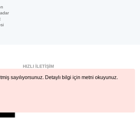
en
kadar
t
si
HIZLI İLETIŞIM
info@nobetcieczane.net
tmiş sayılıyorsunuz. Detaylı bilgi için metni okuyunuz.
BIZI TAKIP EDIN