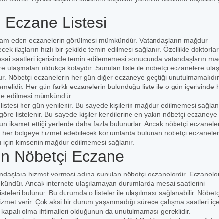
i Eczane Listesi
devam eden eczanelerin görülmesi mümkündür. Vatandaşların mağdur
ek ilaçların hızlı bir şekilde temin edilmesi sağlanır. Özellikle doktorlar
mesai saatleri içerisinde temin edilememesi sonucunda vatandaşların m
e ulaşmaları oldukça kolaydır. Sunulan liste ile nöbetçi eczanelere ula
ur. Nöbetçi eczanelerin her gün diğer eczaneye geçtiği unutulmamalıdır
lidir. Her gün farklı eczanelerin bulunduğu liste ile o gün içerisinde 
elde edilmesi mümkündür.
istesi her gün yenilenir. Bu sayede kişilerin mağdur edilmemesi sağlanı
öre listelenir. Bu sayede kişiler kendilerine en yakın nöbetçi eczaneye
ğun ikamet ettiği yerlerde daha fazla bulunurlar. Ancak nöbetçi eczanele
 her bölgeye hizmet edebilecek konumlarda bulunan nöbetçi eczaneler
ğu için kimsenin mağdur edilmemesi sağlanır.
ın Nöbetçi Eczane
andaşlara hizmet vermesi adına sunulan nöbetçi eczanelerdir. Eczanele
ümkündür. Ancak internete ulaşılamayan durumlarda mesai saatlerini
teleri bulunur. Bu durumda o listeler ile ulaşılması sağlanabilir. Nöbetç
met verir. Çok aksi bir durum yaşanmadığı sürece çalışma saatleri içe
 kapalı olma ihtimalleri olduğunun da unutulmaması gereklidir.