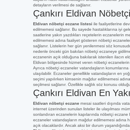
detayların verilmesi de sağlanır.
Çankırı Eldivan Nöbetç
Eldivan nöbetçi eczane listesi
ile faaliyetlerine 
edilmemesi sağlanır. Bu sayede hastalıklarına iyi gelec
saatlerine yakın yazdıkları reçetelerin eczanelerin 
edilmemesi adına faaliyet gösteren nöbetçi eczaneler
sağlanır. Listelerin her gün yenilenmesi söz konusud
nedenle önceki gün bakılan nöbetçi eczaneye gidilmeme
eczanenin açık olduğuna bakılarak istenilen ilacın 
Eldivan bölgesinde hizmet veren nöbetçi eczanelerin l
Ayrıca nöbetçi eczaneler vatandaşların konumlarına g
ulaşılabilir. Eczaneler genellikle vatandaşların en yo
seçimi yapılırken kimsenin mağdur edilmemesi adına
seçilmesi sağlanır. Özellikle sağlık söz konusu oldu
Çankırı Eldivan En Yak
Eldivan nöbetçi eczane
mesai saatleri dışında vat
internet üzerinden sunulan listeler ile ulaşılması m
sonlandıran eczanelerin kapılarında nöbetçi eczane lis
eczaneler vatandaşların mağdur edilmemesi adına hiz
açık olacaklardır. Ancak aksi bir durum yaşandığında