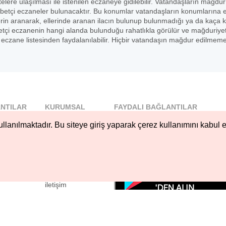
stelere ulaşılması ile istenilen eczaneye gidilebilir. Vatandaşların mağdur
betçi eczaneler bulunacaktır. Bu konumlar vatandaşların konumlarına 
erin aranarak, ellerinde aranan ilacın bulunup bulunmadığı ya da kaça 
 nöbetçi eczanenin hangi alanda bulunduğu rahatlıkla görülür ve mağduriye
czane listesinden faydalanılabilir. Hiçbir vatandaşın mağdur edilmeme
NTILAR
KURUMSAL
FAYDALI BAĞLANTILAR
l
Blog
llanılmaktadır. Bu siteye giriş yaparak çerez kullanımını kabul e
..
Hakkımızda
Nöbetçi...
Çerez Kullanımı
öbetçi...
Gizlilik
Sözleşmesi
iletişim