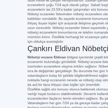
fazla mesai ile çalışan versiyonlarıdır. Eldivan içer
eczanelerin çoğu 7/24 açık olarak çalışır. Sabah başl
eczanelerin ise 23.59’a kadar çalışmaları söz konusu
Nöbetçi eczaneler listesinden nöbetçi eczanelere ula
kaldıkları sorulabilir. Bu sayede eczanenin konumuna 
ihtiyaç duyan kişiler için arayarak iletişime geçmek
uzun sürecektir. Nöbetçi eczaneler listesi sayesinde 
nöbetçi eczanelerin konumlarına ve telefon numaral
mümkün kılınır. Özellikle herhangi bir eczaneye yakı
için oldukça avantajlıdır.
Çankırı Eldivan Nöbetç
Nöbetçi eczane Eldivan
bölgesi içerisinde çeşitli b
eczanenin bulunduğu görülebilir. Nöbetçi eczane listes
üzerinden eczanelere ulaşma imkânı sağlanır. Nöbetçi
sıra ile değişimler gerçekleşir. Bu durumda her gün hal
vatandaşların kolay bir şekilde bilgilendirilmesi sağ
noktada hangi eczanenin nerede ve nöbetçi olup olmadı
da acil bir ilaca ihtiyacı olan kişiler için önemlidir.
Özellikle sağlık söz konusu olunca beklemek olumsuz
varlığı hayat kurtarıcı olabilmektedir. Devamlı kulland
eczanelerden ilaçlarını temin etmeleri sağlanır. Bu ş
Vatandaşların her gün 7/24 ya da geceye kadar çalı
ilaçların nasıl kullanılacağını anlatan eczacılar yardı