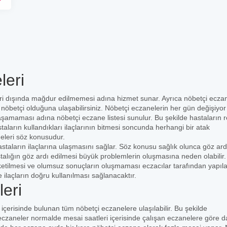
leri
ri dışında mağdur edilmemesi adına hizmet sunar. Ayrıca nöbetçi ecza
in nöbetçi olduğuna ulaşabilirsiniz. Nöbetçi eczanelerin her gün değişiyo
yaşamaması adına nöbetçi eczane listesi sunulur. Bu şekilde hastaların 
staların kullandıkları ilaçlarının bitmesi soncunda herhangi bir atak
eleri söz konusudur.
staların ilaçlarına ulaşmasını sağlar. Söz konusu sağlık olunca göz ard
stalığın göz ardı edilmesi büyük problemlerin oluşmasına neden olabilir
üketilmesi ve olumsuz sonuçların oluşmaması eczacılar tarafından yapıl
e ilaçların doğru kullanılması sağlanacaktır.
eri
n içerisinde bulunan tüm nöbetçi eczanelere ulaşılabilir. Bu şekilde
czaneler normalde mesai saatleri içerisinde çalışan eczanelere göre 