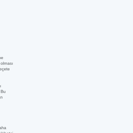
ne
r olması
reçete
ı
. Bu
an
daha