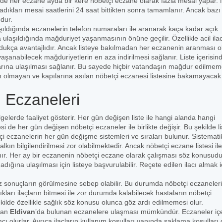
isinde her eczane ayda bir kere nöbetçi eczane olarak fazla mesai yapar.
adıkları mesai saatlerini 24 saat bittikten sonra tamamlanır. Ancak bazı
dur.
şıldığında eczanelerin telefon numaraları ile aranarak kaça kadar açık
ulaşıldığında mağduriyet yaşanmasının önüne geçilir. Özellikle acil ila
 oldukça avantajlıdır. Ancak listeye bakılmadan her eczanenin aranması 
yaşanabilecek mağduriyetlerin en aza indirilmesi sağlanır. Liste içerisin
arına ulaşılması sağlanır. Bu sayede hiçbir vatandaşın mağdur edilmem
n olmayan ve kapılarına asılan nöbetçi eczanesi listesine bakamayacak k
i Eczaneleri
ölgelerde faaliyet gösterir. Her gün değişen liste ile hangi alanda hangi
i de her gün değişen nöbetçi eczaneler ile birlikte değişir. Bu şekilde li
 eczanelerin her gün değişme sistemleri ve sıraları bulunur. Sistematik
kın bilgilendirilmesi zor olabilmektedir. Ancak nöbetçi eczane listesi ile
lanır. Her ay bir eczanenin nöbetçi eczane olarak çalışması söz konusudu
ğına ulaşılması için listeye başvurulabilir. Reçete edilen ilacı almak i
 sonuçların görülmesine sebep olabilir. Bu durumda nöbetçi eczaneler
ıkları ilaçların bitmesi ile zor durumda kalabilecek hastaların nöbetçi
ekilde özellikle sağlık söz konusu olunca göz ardı edilmemesi olur.
şan
Eldivan
’da bulunan eczanelere ulaşması mümkündür. Eczaneler içe
mcı olurlar. Ayrıca ilaçların kullanım koşulları yanında saklama koşulları 