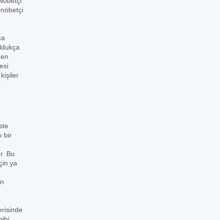
 Nöbetçi
 nöbetçi
ca
oldukça
den
esi
işiler
ste
 bir
r. Bu
çin ya
in
risinde
gibi