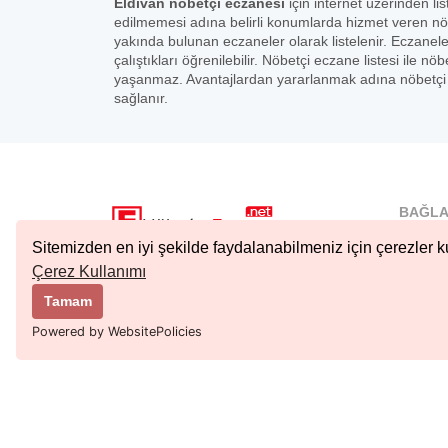
Eldivan nöbetçi eczanesi
için internet üzerinden li
edilmemesi adına belirli konumlarda hizmet veren nö
yakında bulunan eczaneler olarak listelenir. Eczanel
çalıştıkları öğrenilebilir. Nöbetçi eczane listesi ile
yaşanmaz. Avantajlardan yararlanmak adına nöbetçi e
sağlanır.
BAĞLA
İstanbu
Sitemizden en iyi şekilde faydalanabilmeniz için çerezler ku
Nöbetçi.
Çerez Kullanımı
Copyright © 2023 Tüm Hakları Saklıdır.
Ankara 
Tamam
Kıbrıs N
Powered by WebsitePolicies