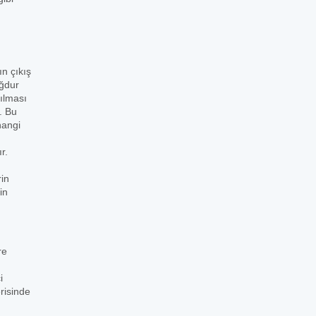
ın çıkış
ağdur
şılması
. Bu
hangi
r.
rin
in
re
i
risinde