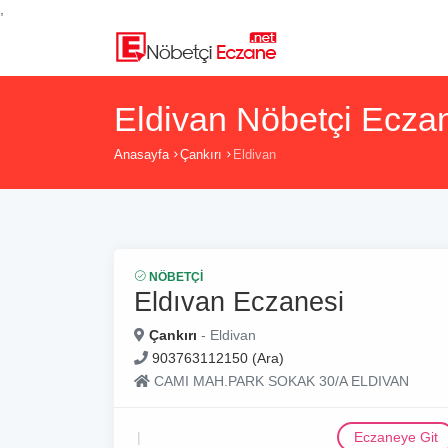
,
Eldivan Nöbetçi Eczan
Anasayfa
Çankırı
Eldivan
NÖBETÇI
Eldıvan Eczanesi
Çankırı
- Eldivan
903763112150 (Ara)
CAMI MAH.PARK SOKAK 30/A ELDIVAN
Eczaneye Git