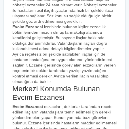
nöbetçi eczaneler 24 saat hizmet verir. Nöbetçi eczaneler
ile hastaların acil ilaç ihtiyaçlarında hızlı bir şekilde ilaca
ulaşması sağlanır. Söz konusu sağlık olduğu için hiçbir
şekilde göz ardı edilmemesi gereklidir.
Evcim Eczanesi
içerisinde bulunan kişiler eczacılık
bölümlerinden mezun olmuş farmakoloji alanında
kendilerini geliştirmiştir. Bu sayede ilaçlar hakkında
oldukça donanımlıdırlar. Vatandaşların ilaçları doğru
kullanabilmesi adına detaylı bilgilendirmeler yapılır.
Ayrıca reçetesiz bir şekilde satılabilen ilaçlar için de
hastanın hastalığına en uygun olanının yönlendirilmesi
sağlanır. Eczane içerisinde görev alan eczacıların verilen
reçetenin bir doktor tarafından yazılıp yazılmadığını
kontrol etmesi gerekir. Ayrıca verilen ilacın yasal olup
olmadığına da bakılır.
Merkezi Konumda Bulunan
Evcim Eczanesi
Evcim Eczanesi
eczacıları, doktorlar tarafından reçete
edilen ilaçların vatandaşlara temin edilmesi için gerekli
yönlendirmeleri yapar. Bunun yanında bazı görevleri
bulunur. Eczane içerisinde hastaların mağdur edilmemesi
adına eksik olan ilaçların temin edilmesi sağlanır. Bu