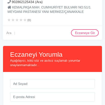
902862125434 (Ara)
KEMALPAŞA MAH. CUMHURİYET BULVARI NO:51/1
MEYDANİ PASTANESİ YANI MERKEZ/ÇANAKKALE
(0)
Ara
Eczaneye Git
Eczaneyi Yorumla
Aşağılayıcı, kötü söz ve asılsız suçlamalı yorumlar
onaylanmamaktadır...