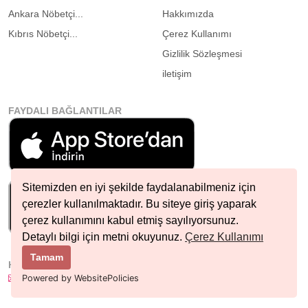
Ankara Nöbetçi...
Hakkımızda
Kıbrıs Nöbetçi...
Çerez Kullanımı
Gizlilik Sözleşmesi
iletişim
FAYDALI BAĞLANTILAR
Sitemizden en iyi şekilde faydalanabilmeniz için
çerezler kullanılmaktadır. Bu siteye giriş yaparak
çerez kullanımını kabul etmiş sayılıyorsunuz.
Detaylı bilgi için metni okuyunuz.
Çerez Kullanımı
Tamam
HIZLI İLETIŞIM
info@nobetcieczane.net
Powered by WebsitePolicies