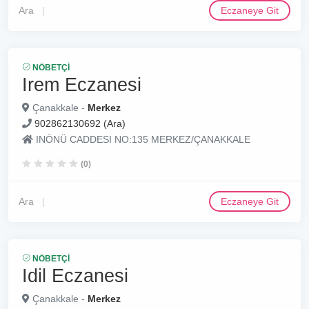
Ara
Eczaneye Git
NÖBETÇI
Irem Eczanesi
Çanakkale -
Merkez
902862130692 (Ara)
INÖNÜ CADDESI NO:135 MERKEZ/ÇANAKKALE
(0)
Ara
Eczaneye Git
NÖBETÇI
Idil Eczanesi
Çanakkale -
Merkez