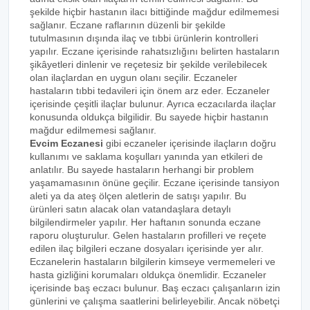
şekilde hiçbir hastanın ilacı bittiğinde mağdur edilmemesi
sağlanır. Eczane raflarının düzenli bir şekilde
tutulmasının dışında ilaç ve tıbbi ürünlerin kontrolleri
yapılır. Eczane içerisinde rahatsızlığını belirten hastaların
şikâyetleri dinlenir ve reçetesiz bir şekilde verilebilecek
olan ilaçlardan en uygun olanı seçilir. Eczaneler
hastaların tıbbi tedavileri için önem arz eder. Eczaneler
içerisinde çeşitli ilaçlar bulunur. Ayrıca eczacılarda ilaçlar
konusunda oldukça bilgilidir. Bu sayede hiçbir hastanın
mağdur edilmemesi sağlanır.
Evcim Eczanesi
gibi eczaneler içerisinde ilaçların doğru
kullanımı ve saklama koşulları yanında yan etkileri de
anlatılır. Bu sayede hastaların herhangi bir problem
yaşamamasının önüne geçilir. Eczane içerisinde tansiyon
aleti ya da ateş ölçen aletlerin de satışı yapılır. Bu
ürünleri satın alacak olan vatandaşlara detaylı
bilgilendirmeler yapılır. Her haftanın sonunda eczane
raporu oluşturulur. Gelen hastaların profilleri ve reçete
edilen ilaç bilgileri eczane dosyaları içerisinde yer alır.
Eczanelerin hastaların bilgilerin kimseye vermemeleri ve
hasta gizliğini korumaları oldukça önemlidir. Eczaneler
içerisinde baş eczacı bulunur. Baş eczacı çalışanların izin
günlerini ve çalışma saatlerini belirleyebilir. Ancak nöbetçi