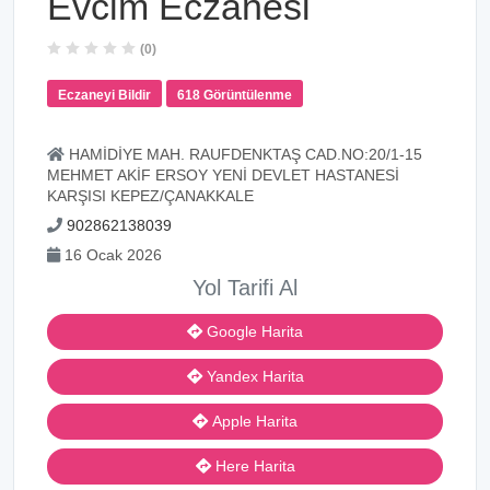
Evcim Eczanesi
(0)
Eczaneyi Bildir
618 Görüntülenme
HAMİDİYE MAH. RAUFDENKTAŞ CAD.NO:20/1-15
MEHMET AKİF ERSOY YENİ DEVLET HASTANESİ
KARŞISI KEPEZ/ÇANAKKALE
902862138039
16 Ocak 2026
Yol Tarifi Al
Google Harita
Yandex Harita
Apple Harita
Here Harita