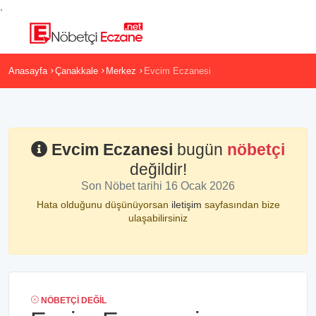
,
Anasayfa
Çanakkale
Merkez
Evcim Eczanesi
Evcim Eczanesi
bugün
nöbetçi
değildir!
Son Nöbet tarihi 16 Ocak 2026
Hata olduğunu düşünüyorsan
iletişim
sayfasından bize
ulaşabilirsiniz
NÖBETÇI DEĞIL