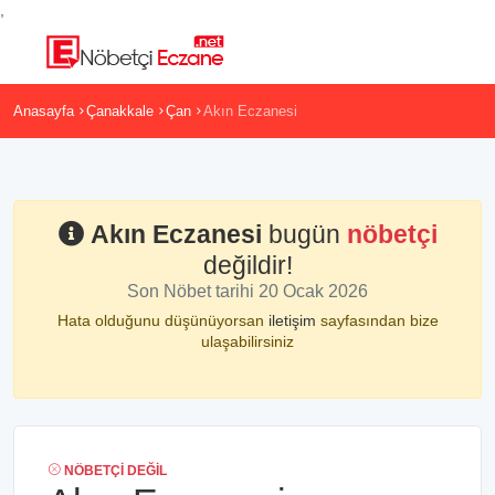
,
Anasayfa
Çanakkale
Çan
Akın Eczanesi
Akın Eczanesi
bugün
nöbetçi
değildir!
Son Nöbet tarihi 20 Ocak 2026
Hata olduğunu düşünüyorsan
iletişim
sayfasından bize
ulaşabilirsiniz
NÖBETÇI DEĞIL