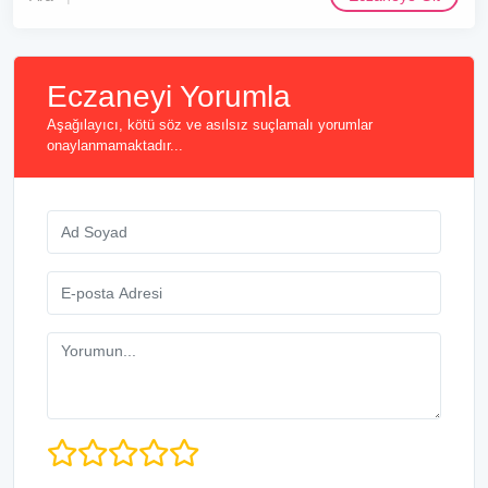
Eczaneyi Yorumla
Aşağılayıcı, kötü söz ve asılsız suçlamalı yorumlar
onaylanmamaktadır...