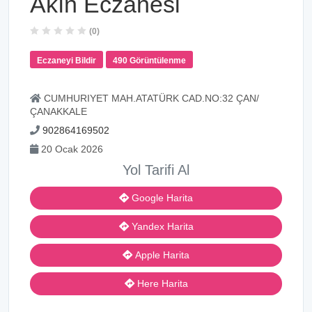
Akın Eczanesi
(0)
Eczaneyi Bildir
490 Görüntülenme
CUMHURIYET MAH.ATATÜRK CAD.NO:32 ÇAN/
ÇANAKKALE
902864169502
20 Ocak 2026
Yol Tarifi Al
Google Harita
Yandex Harita
Apple Harita
Here Harita