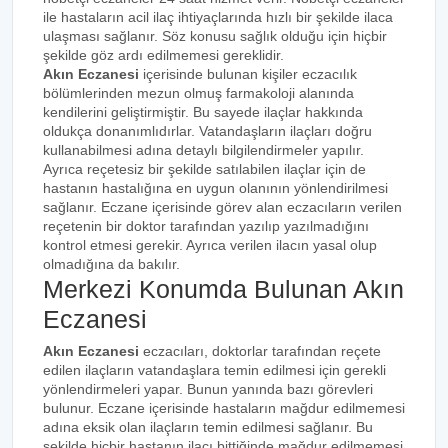
ile hastaların acil ilaç ihtiyaçlarında hızlı bir şekilde ilaca
ulaşması sağlanır. Söz konusu sağlık olduğu için hiçbir
şekilde göz ardı edilmemesi gereklidir.
Akın Eczanesi
içerisinde bulunan kişiler eczacılık
bölümlerinden mezun olmuş farmakoloji alanında
kendilerini geliştirmiştir. Bu sayede ilaçlar hakkında
oldukça donanımlıdırlar. Vatandaşların ilaçları doğru
kullanabilmesi adına detaylı bilgilendirmeler yapılır.
Ayrıca reçetesiz bir şekilde satılabilen ilaçlar için de
hastanın hastalığına en uygun olanının yönlendirilmesi
sağlanır. Eczane içerisinde görev alan eczacıların verilen
reçetenin bir doktor tarafından yazılıp yazılmadığını
kontrol etmesi gerekir. Ayrıca verilen ilacın yasal olup
olmadığına da bakılır.
Merkezi Konumda Bulunan Akın
Eczanesi
Akın Eczanesi
eczacıları, doktorlar tarafından reçete
edilen ilaçların vatandaşlara temin edilmesi için gerekli
yönlendirmeleri yapar. Bunun yanında bazı görevleri
bulunur. Eczane içerisinde hastaların mağdur edilmemesi
adına eksik olan ilaçların temin edilmesi sağlanır. Bu
şekilde hiçbir hastanın ilacı bittiğinde mağdur edilmemesi