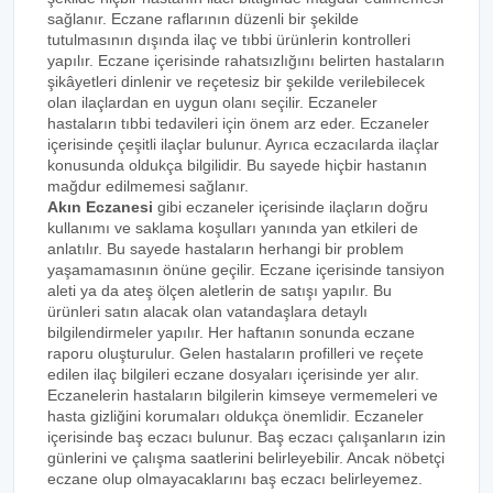
sağlanır. Eczane raflarının düzenli bir şekilde
tutulmasının dışında ilaç ve tıbbi ürünlerin kontrolleri
yapılır. Eczane içerisinde rahatsızlığını belirten hastaların
şikâyetleri dinlenir ve reçetesiz bir şekilde verilebilecek
olan ilaçlardan en uygun olanı seçilir. Eczaneler
hastaların tıbbi tedavileri için önem arz eder. Eczaneler
içerisinde çeşitli ilaçlar bulunur. Ayrıca eczacılarda ilaçlar
konusunda oldukça bilgilidir. Bu sayede hiçbir hastanın
mağdur edilmemesi sağlanır.
Akın Eczanesi
gibi eczaneler içerisinde ilaçların doğru
kullanımı ve saklama koşulları yanında yan etkileri de
anlatılır. Bu sayede hastaların herhangi bir problem
yaşamamasının önüne geçilir. Eczane içerisinde tansiyon
aleti ya da ateş ölçen aletlerin de satışı yapılır. Bu
ürünleri satın alacak olan vatandaşlara detaylı
bilgilendirmeler yapılır. Her haftanın sonunda eczane
raporu oluşturulur. Gelen hastaların profilleri ve reçete
edilen ilaç bilgileri eczane dosyaları içerisinde yer alır.
Eczanelerin hastaların bilgilerin kimseye vermemeleri ve
hasta gizliğini korumaları oldukça önemlidir. Eczaneler
içerisinde baş eczacı bulunur. Baş eczacı çalışanların izin
günlerini ve çalışma saatlerini belirleyebilir. Ancak nöbetçi
eczane olup olmayacaklarını baş eczacı belirleyemez.