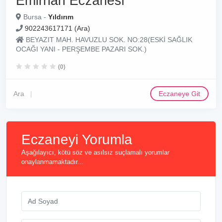
Emirhan Eczanesi
Bursa -
Yıldırım
902243617171 (Ara)
BEYAZIT MAH. HAVUZLU SOK. NO:28(ESKİ SAĞLIK
OCAĞI YANI - PERŞEMBE PAZARI SOK.)
(0)
Ara
Eczaneye Git
Eczaneyi Yorumla
Aşağılayıcı, kötü söz ve asılsız suçlamalı yorumlar
onaylanmamaktadır...