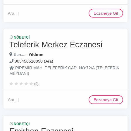
Ara
Eczaneye Git
NÖBETÇI
Teleferik Merkez Eczanesi
Bursa -
Yıldırım
905458510850 (Ara)
PİREMİR MAH. TELEFERİK CAD. NO:72/A (TELEFERİK
MEYDANI)
(0)
Ara
Eczaneye Git
NÖBETÇI