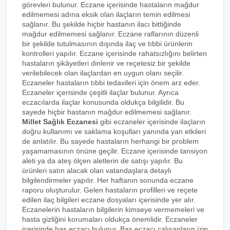
görevleri bulunur. Eczane içerisinde hastaların mağdur
edilmemesi adına eksik olan ilaçların temin edilmesi
sağlanır. Bu şekilde hiçbir hastanın ilacı bittiğinde
mağdur edilmemesi sağlanır. Eczane raflarının düzenli
bir şekilde tutulmasının dışında ilaç ve tıbbi ürünlerin
kontrolleri yapılır. Eczane içerisinde rahatsızlığını belirten
hastaların şikâyetleri dinlenir ve reçetesiz bir şekilde
verilebilecek olan ilaçlardan en uygun olanı seçilir.
Eczaneler hastaların tıbbi tedavileri için önem arz eder.
Eczaneler içerisinde çeşitli ilaçlar bulunur. Ayrıca
eczacılarda ilaçlar konusunda oldukça bilgilidir. Bu
sayede hiçbir hastanın mağdur edilmemesi sağlanır.
Millet Sağlık Eczanesi
gibi eczaneler içerisinde ilaçların
doğru kullanımı ve saklama koşulları yanında yan etkileri
de anlatılır. Bu sayede hastaların herhangi bir problem
yaşamamasının önüne geçilir. Eczane içerisinde tansiyon
aleti ya da ateş ölçen aletlerin de satışı yapılır. Bu
ürünleri satın alacak olan vatandaşlara detaylı
bilgilendirmeler yapılır. Her haftanın sonunda eczane
raporu oluşturulur. Gelen hastaların profilleri ve reçete
edilen ilaç bilgileri eczane dosyaları içerisinde yer alır.
Eczanelerin hastaların bilgilerin kimseye vermemeleri ve
hasta gizliğini korumaları oldukça önemlidir. Eczaneler
içerisinde baş eczacı bulunur. Baş eczacı çalışanların izin