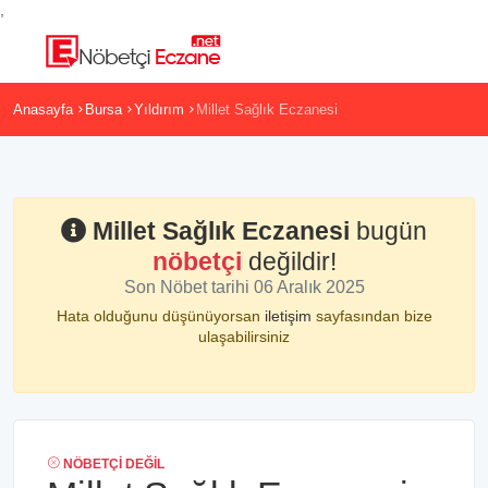
,
Anasayfa
Bursa
Yıldırım
Millet Sağlık Eczanesi
Millet Sağlık Eczanesi
bugün
nöbetçi
değildir!
Son Nöbet tarihi 06 Aralık 2025
Hata olduğunu düşünüyorsan
iletişim
sayfasından bize
ulaşabilirsiniz
NÖBETÇI DEĞIL