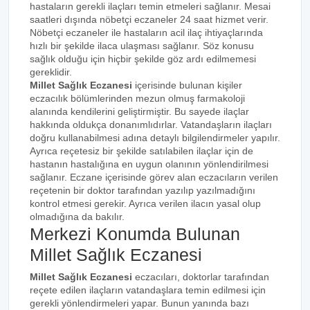
hastaların gerekli ilaçları temin etmeleri sağlanır. Mesai
saatleri dışında nöbetçi eczaneler 24 saat hizmet verir.
Nöbetçi eczaneler ile hastaların acil ilaç ihtiyaçlarında
hızlı bir şekilde ilaca ulaşması sağlanır. Söz konusu
sağlık olduğu için hiçbir şekilde göz ardı edilmemesi
gereklidir.
Millet Sağlık Eczanesi
içerisinde bulunan kişiler
eczacılık bölümlerinden mezun olmuş farmakoloji
alanında kendilerini geliştirmiştir. Bu sayede ilaçlar
hakkında oldukça donanımlıdırlar. Vatandaşların ilaçları
doğru kullanabilmesi adına detaylı bilgilendirmeler yapılır.
Ayrıca reçetesiz bir şekilde satılabilen ilaçlar için de
hastanın hastalığına en uygun olanının yönlendirilmesi
sağlanır. Eczane içerisinde görev alan eczacıların verilen
reçetenin bir doktor tarafından yazılıp yazılmadığını
kontrol etmesi gerekir. Ayrıca verilen ilacın yasal olup
olmadığına da bakılır.
Merkezi Konumda Bulunan
Millet Sağlık Eczanesi
Millet Sağlık Eczanesi
eczacıları, doktorlar tarafından
reçete edilen ilaçların vatandaşlara temin edilmesi için
gerekli yönlendirmeleri yapar. Bunun yanında bazı