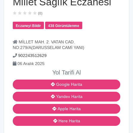
Millet Sağlık Eczanesi
(0)
Eczaneyi Bildir
438 Görüntülenme
MİLLET MAH. 2. VATAN CAD.
NO:279/A(DARUSSELAM CAMİ YANI)
902243512629
06 Aralık 2025
Yol Tarifi Al
Google Harita
Yandex Harita
Apple Harita
Here Harita