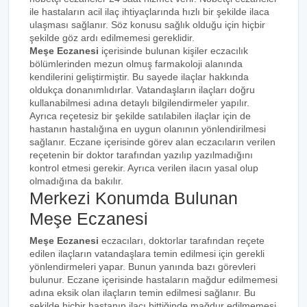
ile hastaların acil ilaç ihtiyaçlarında hızlı bir şekilde ilaca
ulaşması sağlanır. Söz konusu sağlık olduğu için hiçbir
şekilde göz ardı edilmemesi gereklidir.
Meşe Eczanesi
içerisinde bulunan kişiler eczacılık
bölümlerinden mezun olmuş farmakoloji alanında
kendilerini geliştirmiştir. Bu sayede ilaçlar hakkında
oldukça donanımlıdırlar. Vatandaşların ilaçları doğru
kullanabilmesi adına detaylı bilgilendirmeler yapılır.
Ayrıca reçetesiz bir şekilde satılabilen ilaçlar için de
hastanın hastalığına en uygun olanının yönlendirilmesi
sağlanır. Eczane içerisinde görev alan eczacıların verilen
reçetenin bir doktor tarafından yazılıp yazılmadığını
kontrol etmesi gerekir. Ayrıca verilen ilacın yasal olup
olmadığına da bakılır.
Merkezi Konumda Bulunan
Meşe Eczanesi
Meşe Eczanesi
eczacıları, doktorlar tarafından reçete
edilen ilaçların vatandaşlara temin edilmesi için gerekli
yönlendirmeleri yapar. Bunun yanında bazı görevleri
bulunur. Eczane içerisinde hastaların mağdur edilmemesi
adına eksik olan ilaçların temin edilmesi sağlanır. Bu
şekilde hiçbir hastanın ilacı bittiğinde mağdur edilmemesi