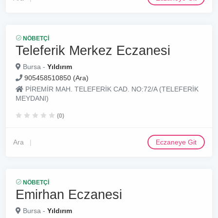
NÖBETÇI
Teleferik Merkez Eczanesi
Bursa -
Yıldırım
905458510850 (Ara)
PİREMİR MAH. TELEFERİK CAD. NO:72/A (TELEFERİK
MEYDANI)
(0)
Ara
Eczaneye Git
NÖBETÇI
Emirhan Eczanesi
Bursa -
Yıldırım