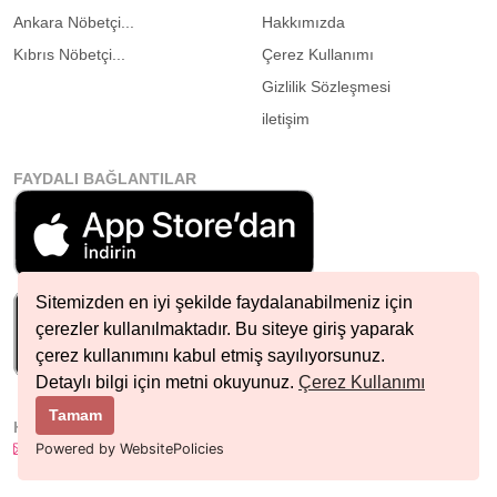
Ankara Nöbetçi...
Hakkımızda
Kıbrıs Nöbetçi...
Çerez Kullanımı
Gizlilik Sözleşmesi
iletişim
FAYDALI BAĞLANTILAR
Sitemizden en iyi şekilde faydalanabilmeniz için
çerezler kullanılmaktadır. Bu siteye giriş yaparak
çerez kullanımını kabul etmiş sayılıyorsunuz.
Detaylı bilgi için metni okuyunuz.
Çerez Kullanımı
Tamam
HIZLI İLETIŞIM
info@nobetcieczane.net
Powered by WebsitePolicies