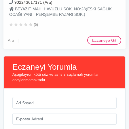
902243617171 (Ara)
BEYAZIT MAH. HAVUZLU SOK. NO:28(ESKİ SAĞLIK
OCAĞI YANI - PERŞEMBE PAZARI SOK.)
(0)
Ara
Eczaneye Git
Eczaneyi Yorumla
Aşağılayıcı, kötü söz ve asılsız suçlamalı yorumlar
onaylanmamaktadır...