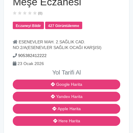
Meşe Eczanesi
(0)
Eczaneyi Bildir
427 Görüntülenme
ESENEVLER MAH. 2.SAĞLIK CAD.
NO:2/A(ESENEVLER SAĞLIK OCAĞI KARŞISI)
905382412222
23 Ocak 2026
Yol Tarifi Al
Google Harita
Yandex Harita
Apple Harita
Here Harita