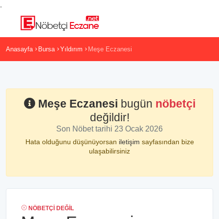
,
Anasayfa
Bursa
Yıldırım
Meşe Eczanesi
Meşe Eczanesi
bugün
nöbetçi
değildir!
Son Nöbet tarihi 23 Ocak 2026
Hata olduğunu düşünüyorsan
iletişim
sayfasından bize
ulaşabilirsiniz
NÖBETÇI DEĞIL