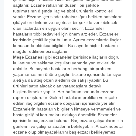
sağlanır. Eczane raflarının düzenli bir şekilde
tutulmasının dışında ilaç ve tıbbi ürünlerin kontrolleri
yapılır. Eczane içerisinde rahatsızlığını belirten hastaların
şikâyetleri dinlenir ve reçetesiz bir şekilde verilebilecek
olan ilaçlardan en uygun olanı seçilir. Eczaneler
hastaların tıbbi tedavileri için önem arz eder. Eczaneler
içerisinde çeşitli ilaçlar bulunur. Ayrıca eczacılarda ilaçlar
konusunda oldukça bilgilidir. Bu sayede hiçbir hastanın
mağdur edilmemesi sağlanır.
Meşe Eczanesi
gibi eczaneler içerisinde ilaçların doğru
kullanımı ve saklama koşulları yanında yan etkileri de
anlatılır. Bu sayede hastaların herhangi bir problem
yaşamamasının önüne geçilir. Eczane içerisinde tansiyon
aleti ya da ateş ölçen aletlerin de satışı yapılır. Bu
ürünleri satın alacak olan vatandaşlara detaylı
bilgilendirmeler yapılır. Her haftanın sonunda eczane
raporu oluşturulur. Gelen hastaların profilleri ve reçete
edilen ilaç bilgileri eczane dosyaları içerisinde yer alır.
Eczanelerin hastaların bilgilerin kimseye vermemeleri ve
hasta gizliğini korumaları oldukça önemlidir. Eczaneler
içerisinde baş eczacı bulunur. Baş eczacı çalışanların izin
günlerini ve çalışma saatlerini belirleyebilir. Ancak nöbetçi
eczane olup olmayacaklarını baş eczacı belirleyemez.