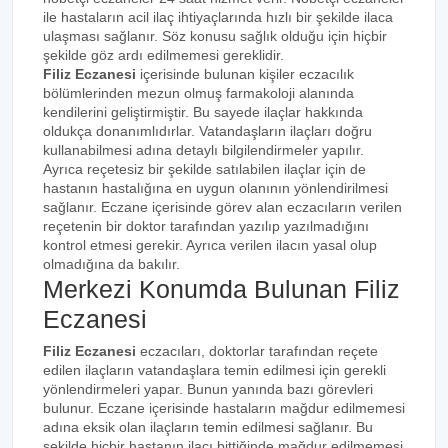
ile hastaların acil ilaç ihtiyaçlarında hızlı bir şekilde ilaca
ulaşması sağlanır. Söz konusu sağlık olduğu için hiçbir
şekilde göz ardı edilmemesi gereklidir.
Filiz Eczanesi
içerisinde bulunan kişiler eczacılık
bölümlerinden mezun olmuş farmakoloji alanında
kendilerini geliştirmiştir. Bu sayede ilaçlar hakkında
oldukça donanımlıdırlar. Vatandaşların ilaçları doğru
kullanabilmesi adına detaylı bilgilendirmeler yapılır.
Ayrıca reçetesiz bir şekilde satılabilen ilaçlar için de
hastanın hastalığına en uygun olanının yönlendirilmesi
sağlanır. Eczane içerisinde görev alan eczacıların verilen
reçetenin bir doktor tarafından yazılıp yazılmadığını
kontrol etmesi gerekir. Ayrıca verilen ilacın yasal olup
olmadığına da bakılır.
Merkezi Konumda Bulunan Filiz
Eczanesi
Filiz Eczanesi
eczacıları, doktorlar tarafından reçete
edilen ilaçların vatandaşlara temin edilmesi için gerekli
yönlendirmeleri yapar. Bunun yanında bazı görevleri
bulunur. Eczane içerisinde hastaların mağdur edilmemesi
adına eksik olan ilaçların temin edilmesi sağlanır. Bu
şekilde hiçbir hastanın ilacı bittiğinde mağdur edilmemesi