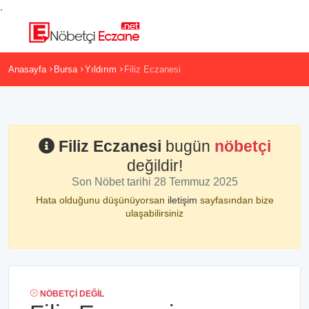
,
Anasayfa
Bursa
Yıldırım
Filiz Eczanesi
Filiz Eczanesi
bugün
nöbetçi
değildir!
Son Nöbet tarihi 28 Temmuz 2025
Hata olduğunu düşünüyorsan
iletişim
sayfasından bize
ulaşabilirsiniz
NÖBETÇI DEĞIL