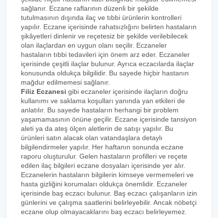
sağlanır. Eczane raflarının düzenli bir şekilde
tutulmasının dışında ilaç ve tıbbi ürünlerin kontrolleri
yapılır. Eczane içerisinde rahatsızlığını belirten hastaların
şikâyetleri dinlenir ve reçetesiz bir şekilde verilebilecek
olan ilaçlardan en uygun olanı seçilir. Eczaneler
hastaların tıbbi tedavileri için önem arz eder. Eczaneler
içerisinde çeşitli ilaçlar bulunur. Ayrıca eczacılarda ilaçlar
konusunda oldukça bilgilidir. Bu sayede hiçbir hastanın
mağdur edilmemesi sağlanır.
Filiz Eczanesi
gibi eczaneler içerisinde ilaçların doğru
kullanımı ve saklama koşulları yanında yan etkileri de
anlatılır. Bu sayede hastaların herhangi bir problem
yaşamamasının önüne geçilir. Eczane içerisinde tansiyon
aleti ya da ateş ölçen aletlerin de satışı yapılır. Bu
ürünleri satın alacak olan vatandaşlara detaylı
bilgilendirmeler yapılır. Her haftanın sonunda eczane
raporu oluşturulur. Gelen hastaların profilleri ve reçete
edilen ilaç bilgileri eczane dosyaları içerisinde yer alır.
Eczanelerin hastaların bilgilerin kimseye vermemeleri ve
hasta gizliğini korumaları oldukça önemlidir. Eczaneler
içerisinde baş eczacı bulunur. Baş eczacı çalışanların izin
günlerini ve çalışma saatlerini belirleyebilir. Ancak nöbetçi
eczane olup olmayacaklarını baş eczacı belirleyemez.