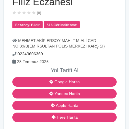
Filiz Eczanesi
(0)
Eczaneyi Bildir
516 Görüntülenme
MEHMET AKİF ERSOY MAH. T.M.ALİ CAD.
NO:39/B(EMİRSULTAN POLİS MERKEZİ KARŞISI)
02243606369
28 Temmuz 2025
Yol Tarifi Al
Google Harita
Yandex Harita
Apple Harita
Here Harita