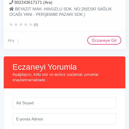
902243617171 (Ara)
BEYAZIT MAH. HAVUZLU SOK. NO:28(ESKİ SAĞLIK
OCAĞI YANI - PERŞEMBE PAZARI SOK.)
(0)
Ara
Eczaneye Git
Eczaneyi Yorumla
Aşağılayıcı, kötü söz ve asılsız suçlamalı yorumlar
onaylanmamaktadır...