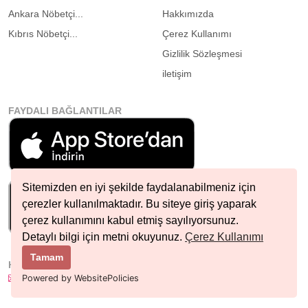
Ankara Nöbetçi...
Hakkımızda
Kıbrıs Nöbetçi...
Çerez Kullanımı
Gizlilik Sözleşmesi
iletişim
FAYDALI BAĞLANTILAR
Sitemizden en iyi şekilde faydalanabilmeniz için
çerezler kullanılmaktadır. Bu siteye giriş yaparak
çerez kullanımını kabul etmiş sayılıyorsunuz.
Detaylı bilgi için metni okuyunuz.
Çerez Kullanımı
Tamam
HIZLI İLETIŞIM
info@nobetcieczane.net
Powered by WebsitePolicies