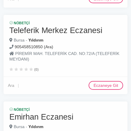
NÖBETÇI
Teleferik Merkez Eczanesi
Bursa -
Yıldırım
905458510850 (Ara)
PİREMİR MAH. TELEFERİK CAD. NO:72/A (TELEFERİK
MEYDANI)
(0)
Ara
Eczaneye Git
NÖBETÇI
Emirhan Eczanesi
Bursa -
Yıldırım