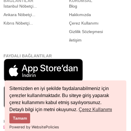
BAĞLANTILAR
KURUMSAL
İstanbul Nöbetçi...
Blog
Ankara Nöbetçi...
Hakkımızda
Kıbrıs Nöbetçi...
Çerez Kullanımı
Gizlilik Sözleşmesi
iletişim
FAYDALI BAĞLANTILAR
Sitemizden en iyi şekilde faydalanabilmeniz için
çerezler kullanılmaktadır. Bu siteye giriş yaparak
çerez kullanımını kabul etmiş sayılıyorsunuz.
Detaylı bilgi için metni okuyunuz.
Çerez Kullanımı
Tamam
HIZLI İLETIŞIM
info@nobetcieczane.net
Powered by WebsitePolicies