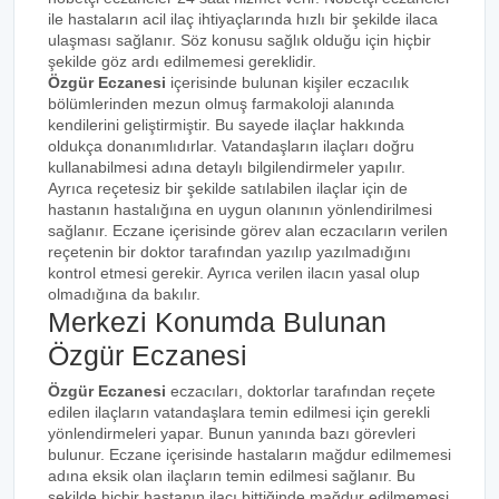
ile hastaların acil ilaç ihtiyaçlarında hızlı bir şekilde ilaca
ulaşması sağlanır. Söz konusu sağlık olduğu için hiçbir
şekilde göz ardı edilmemesi gereklidir.
Özgür Eczanesi
içerisinde bulunan kişiler eczacılık
bölümlerinden mezun olmuş farmakoloji alanında
kendilerini geliştirmiştir. Bu sayede ilaçlar hakkında
oldukça donanımlıdırlar. Vatandaşların ilaçları doğru
kullanabilmesi adına detaylı bilgilendirmeler yapılır.
Ayrıca reçetesiz bir şekilde satılabilen ilaçlar için de
hastanın hastalığına en uygun olanının yönlendirilmesi
sağlanır. Eczane içerisinde görev alan eczacıların verilen
reçetenin bir doktor tarafından yazılıp yazılmadığını
kontrol etmesi gerekir. Ayrıca verilen ilacın yasal olup
olmadığına da bakılır.
Merkezi Konumda Bulunan
Özgür Eczanesi
Özgür Eczanesi
eczacıları, doktorlar tarafından reçete
edilen ilaçların vatandaşlara temin edilmesi için gerekli
yönlendirmeleri yapar. Bunun yanında bazı görevleri
bulunur. Eczane içerisinde hastaların mağdur edilmemesi
adına eksik olan ilaçların temin edilmesi sağlanır. Bu
şekilde hiçbir hastanın ilacı bittiğinde mağdur edilmemesi