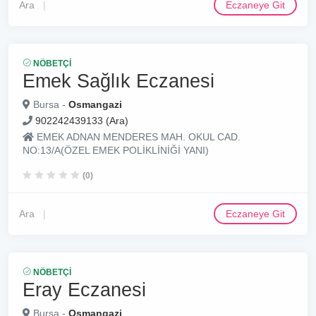
Ara
Eczaneye Git
NÖBETÇI
Emek Sağlık Eczanesi
Bursa -
Osmangazi
902242439133 (Ara)
EMEK ADNAN MENDERES MAH. OKUL CAD.
NO:13/A(ÖZEL EMEK POLİKLİNİĞİ YANI)
(0)
Ara
Eczaneye Git
NÖBETÇI
Eray Eczanesi
Bursa -
Osmangazi