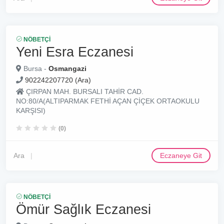
NÖBETÇI
Yeni Esra Eczanesi
Bursa -
Osmangazi
902242207720 (Ara)
ÇIRPAN MAH. BURSALI TAHİR CAD.
NO:80/A(ALTIPARMAK FETHİ AÇAN ÇİÇEK ORTAOKULU
KARŞISI)
(0)
Ara
Eczaneye Git
NÖBETÇI
Ömür Sağlık Eczanesi