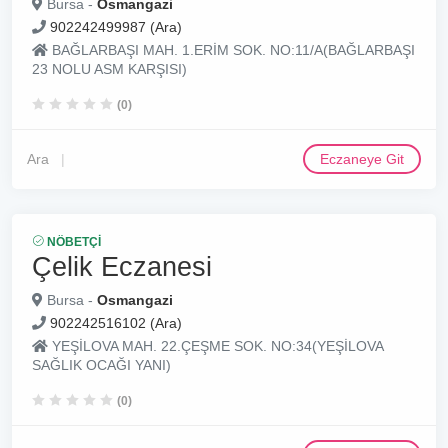
Bursa -
Osmangazi
902242499987 (Ara)
BAĞLARBAŞI MAH. 1.ERİM SOK. NO:11/A(BAĞLARBAŞI
23 NOLU ASM KARŞISI)
(0)
Ara
Eczaneye Git
NÖBETÇI
Çelik Eczanesi
Bursa -
Osmangazi
902242516102 (Ara)
YEŞİLOVA MAH. 22.ÇEŞME SOK. NO:34(YEŞİLOVA
SAĞLIK OCAĞI YANI)
(0)