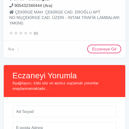
905432340444 (Ara)
ÇEKİRGE MAH. ÇEKİRGE CAD. EROĞLU APT.
NO:95(ÇEKİRGE CAD. ÜZERİ - İNTAM TRAFİK LAMBALARI
YAKINI)
(0)
Ara
Eczaneye Git
Eczaneyi Yorumla
Aşağılayıcı, kötü söz ve asılsız suçlamalı yorumlar
onaylanmamaktadır...