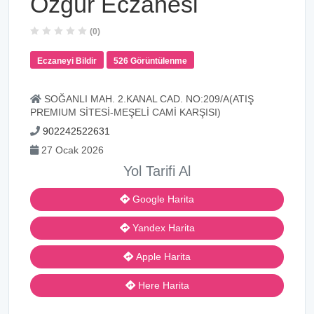
Özgür Eczanesi
(0)
Eczaneyi Bildir
526 Görüntülenme
SOĞANLI MAH. 2.KANAL CAD. NO:209/A(ATIŞ
PREMIUM SİTESİ-MEŞELİ CAMİ KARŞISI)
902242522631
27 Ocak 2026
Yol Tarifi Al
Google Harita
Yandex Harita
Apple Harita
Here Harita