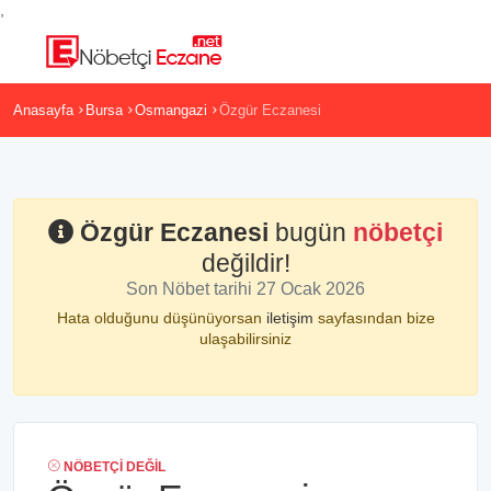
,
Anasayfa
Bursa
Osmangazi
Özgür Eczanesi
Özgür Eczanesi
bugün
nöbetçi
değildir!
Son Nöbet tarihi 27 Ocak 2026
Hata olduğunu düşünüyorsan
iletişim
sayfasından bize
ulaşabilirsiniz
NÖBETÇI DEĞIL