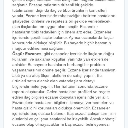
sağlanır. Eczane raflarının düzenli bir şekilde
tutulmasının dışında ilaç ve tıbbi ürünlerin kontrolleri
yapılır. Eczane içerisinde rahatsızlığını belirten hastaların
şikâyetleri dinlenir ve reçetesiz bir şekilde verilebilecek
olan ilaçlardan en uygun olanı seçilir. Eczaneler
hastaların tıbbi tedavileri için önem arz eder. Eczaneler
içerisinde çeşitli ilaçlar bulunur. Ayrıca eczacılarda ilaçlar
konusunda oldukça bilgilidir. Bu sayede hiçbir hastanın
mağdur edilmemesi sağlanır.
Özgür Eczanesi
gibi eczaneler içerisinde ilaçların doğru
kullanımı ve saklama koşulları yanında yan etkileri de
anlatılır. Bu sayede hastaların herhangi bir problem
yaşamamasının önüne geçilir. Eczane içerisinde tansiyon
aleti ya da ateş ölçen aletlerin de satışı yapılır. Bu
ürünleri satın alacak olan vatandaşlara detaylı
bilgilendirmeler yapılır. Her haftanın sonunda eczane
raporu oluşturulur. Gelen hastaların profilleri ve reçete
edilen ilaç bilgileri eczane dosyaları içerisinde yer alır.
Eczanelerin hastaların bilgilerin kimseye vermemeleri ve
hasta gizliğini korumaları oldukça önemlidir. Eczaneler
içerisinde baş eczacı bulunur. Baş eczacı çalışanların izin
günlerini ve çalışma saatlerini belirleyebilir. Ancak nöbetçi
eczane olup olmayacaklarını baş eczacı belirleyemez.