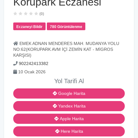
Korupark Eczanesi
(0)
Eczaneyi Bildir
780 Görüntülenme
EMEK ADNAN MENDERES MAH. MUDANYA YOLU
NO:62(KORUPARK AVM İÇİ ZEMİN KAT - MİGROS
KARŞISI)
902242413382
10 Ocak 2026
Yol Tarifi Al
Google Harita
Yandex Harita
Apple Harita
Here Harita