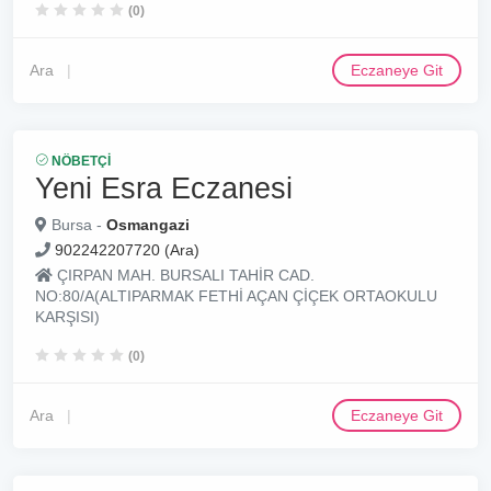
(0)
Ara
Eczaneye Git
NÖBETÇI
Yeni Esra Eczanesi
Bursa -
Osmangazi
902242207720 (Ara)
ÇIRPAN MAH. BURSALI TAHİR CAD.
NO:80/A(ALTIPARMAK FETHİ AÇAN ÇİÇEK ORTAOKULU
KARŞISI)
(0)
Ara
Eczaneye Git