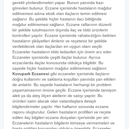
gerekli yönlendirmeleri yapar. Bunun yanında bazı
görevleri bulunur. Eczane içerisinde hastaların mağdur
edilmemesi adına eksik olan ilaçların temin edilmesi
sağlanır. Bu şekilde hiçbir hastanın ilacı bittiğinde
mağdur edilmemesi sağlanır. Eczane raflarının düzenli
bir şekilde tutulmasının dışında ilaç ve tıbbi ürünlerin
kontrolleri yapılır. Eczane içerisinde rahatsızlığını belirten
hastaların şikâyetleri dinlenir ve reçetesiz bir şekilde
verilebilecek olan ilaçlardan en uygun olanı seçilir.
Eczaneler hastaların tıbbi tedavileri için önem arz eder.
Eczaneler içerisinde çeşitli ilaçlar bulunur. Ayrıca
eczacılarda ilaçlar konusunda oldukça bilgilidir. Bu
sayede hiçbir hastanın mağdur edilmemesi sağlanır.
Korupark Eczanesi
gibi eczaneler içerisinde ilaçların
doğru kullanımı ve saklama koşulları yanında yan etkileri
de anlatılır. Bu sayede hastaların herhangi bir problem
yaşamamasının önüne geçilir. Eczane içerisinde tansiyon
aleti ya da ateş ölçen aletlerin de satışı yapılır. Bu
ürünleri satın alacak olan vatandaşlara detaylı
bilgilendirmeler yapılır. Her haftanın sonunda eczane
raporu oluşturulur. Gelen hastaların profilleri ve reçete
edilen ilaç bilgileri eczane dosyaları içerisinde yer alır.
Eczanelerin hastaların bilgilerin kimseye vermemeleri ve
hasta gizliğini korumaları oldukça önemlidir. Eczaneler