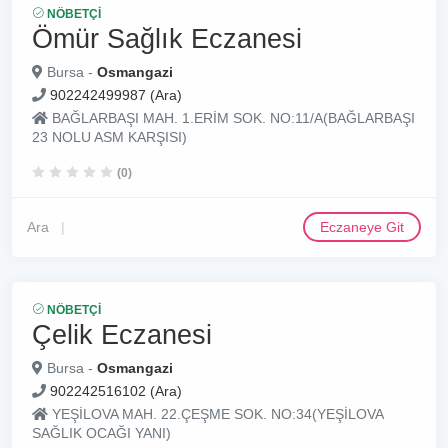
NÖBETÇI
Ömür Sağlık Eczanesi
Bursa -
Osmangazi
902242499987 (Ara)
BAĞLARBAŞI MAH. 1.ERİM SOK. NO:11/A(BAĞLARBAŞI
23 NOLU ASM KARŞISI)
(0)
Ara
Eczaneye Git
NÖBETÇI
Çelik Eczanesi
Bursa -
Osmangazi
902242516102 (Ara)
YEŞİLOVA MAH. 22.ÇEŞME SOK. NO:34(YEŞİLOVA
SAĞLIK OCAĞI YANI)