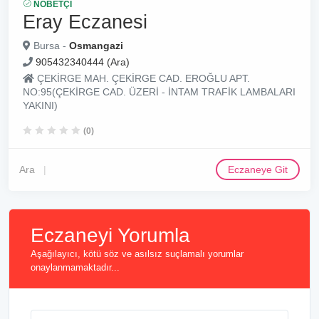
NÖBETÇI
Eray Eczanesi
Bursa -
Osmangazi
905432340444 (Ara)
ÇEKİRGE MAH. ÇEKİRGE CAD. EROĞLU APT.
NO:95(ÇEKİRGE CAD. ÜZERİ - İNTAM TRAFİK LAMBALARI
YAKINI)
(0)
Ara
Eczaneye Git
Eczaneyi Yorumla
Aşağılayıcı, kötü söz ve asılsız suçlamalı yorumlar
onaylanmamaktadır...