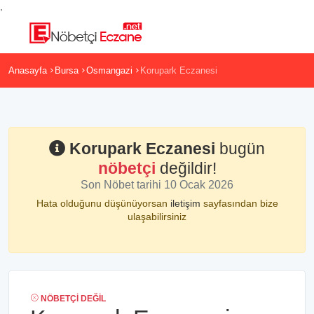
,
Anasayfa
Bursa
Osmangazi
Korupark Eczanesi
Korupark Eczanesi
bugün
nöbetçi
değildir!
Son Nöbet tarihi 10 Ocak 2026
Hata olduğunu düşünüyorsan
iletişim
sayfasından bize
ulaşabilirsiniz
NÖBETÇI DEĞIL