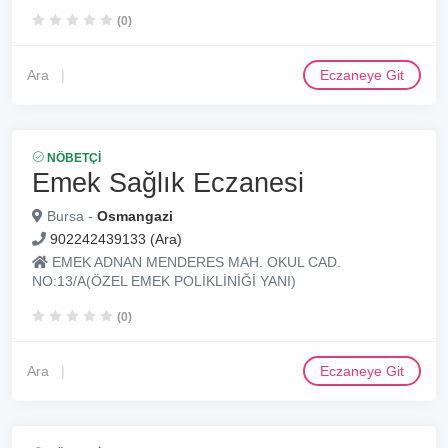
(0)
Ara
Eczaneye Git
NÖBETÇI
Emek Sağlık Eczanesi
Bursa -
Osmangazi
902242439133 (Ara)
EMEK ADNAN MENDERES MAH. OKUL CAD.
NO:13/A(ÖZEL EMEK POLİKLİNİĞİ YANI)
(0)
Ara
Eczaneye Git