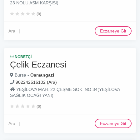
23 NOLU ASM KARŞISI)
(0)
Ara
Eczaneye Git
NÖBETÇI
Çelik Eczanesi
Bursa -
Osmangazi
902242516102 (Ara)
YEŞİLOVA MAH. 22.ÇEŞME SOK. NO:34(YEŞİLOVA
SAĞLIK OCAĞI YANI)
(0)
Ara
Eczaneye Git