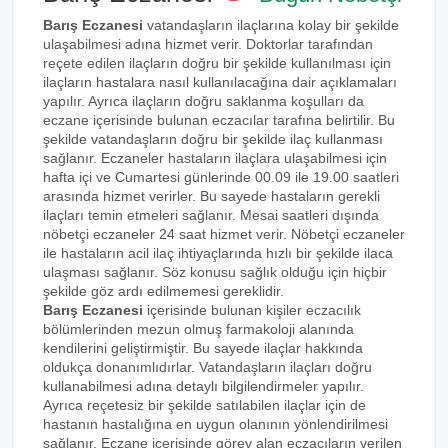
Barış Eczanesi
vatandaşların ilaçlarına kolay bir şekilde
ulaşabilmesi adına hizmet verir. Doktorlar tarafından
reçete edilen ilaçların doğru bir şekilde kullanılması için
ilaçların hastalara nasıl kullanılacağına dair açıklamaları
yapılır. Ayrıca ilaçların doğru saklanma koşulları da
eczane içerisinde bulunan eczacılar tarafına belirtilir. Bu
şekilde vatandaşların doğru bir şekilde ilaç kullanması
sağlanır. Eczaneler hastaların ilaçlara ulaşabilmesi için
hafta içi ve Cumartesi günlerinde 00.09 ile 19.00 saatleri
arasında hizmet verirler. Bu sayede hastaların gerekli
ilaçları temin etmeleri sağlanır. Mesai saatleri dışında
nöbetçi eczaneler 24 saat hizmet verir. Nöbetçi eczaneler
ile hastaların acil ilaç ihtiyaçlarında hızlı bir şekilde ilaca
ulaşması sağlanır. Söz konusu sağlık olduğu için hiçbir
şekilde göz ardı edilmemesi gereklidir.
Barış Eczanesi
içerisinde bulunan kişiler eczacılık
bölümlerinden mezun olmuş farmakoloji alanında
kendilerini geliştirmiştir. Bu sayede ilaçlar hakkında
oldukça donanımlıdırlar. Vatandaşların ilaçları doğru
kullanabilmesi adına detaylı bilgilendirmeler yapılır.
Ayrıca reçetesiz bir şekilde satılabilen ilaçlar için de
hastanın hastalığına en uygun olanının yönlendirilmesi
sağlanır. Eczane içerisinde görev alan eczacıların verilen