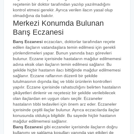
reçetenin bir doktor tarafından yazılıp yazılmadığını
kontrol etmesi gerekir. Ayrıca verilen ilacın yasal olup
olmadığına da bakılır.
Merkezi Konumda Bulunan
Barış Eczanesi
Barış Eczanesi
eczacıları, doktorlar tarafından reçete
edilen ilaçların vatandaşlara temin edilmesi için gerekli
yönlendirmeleri yapar. Bunun yanında bazı görevleri
bulunur. Eczane içerisinde hastaların mağdur edilmemesi
adına eksik olan ilaçların temin edilmesi sağlanır. Bu
şekilde hiçbir hastanın ilacı bittiğinde mağdur edilmemesi
sağlanır. Eczane raflarının düzenli bir şekilde
tutulmasının dışında ilaç ve tıbbi ürünlerin kontrolleri
yapılır. Eczane içerisinde rahatsızlığını belirten hastaların
şikâyetleri dinlenir ve reçetesiz bir şekilde verilebilecek
olan ilaçlardan en uygun olanı seçilir. Eczaneler
hastaların tıbbi tedavileri için önem arz eder. Eczaneler
içerisinde çeşitli ilaçlar bulunur. Ayrıca eczacılarda ilaçlar
konusunda oldukça bilgilidir. Bu sayede hiçbir hastanın
mağdur edilmemesi sağlanır.
Barış Eczanesi
gibi eczaneler içerisinde ilaçların doğru
kullanımı ve saklama koşulları yanında yan etkileri de