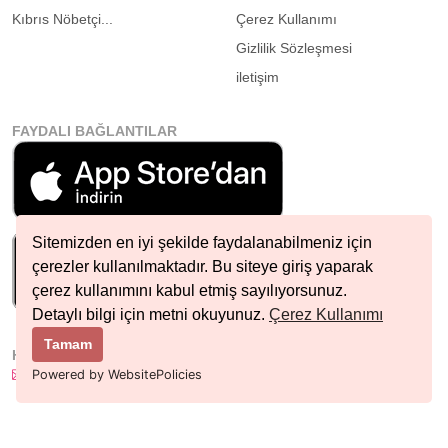
Kıbrıs Nöbetçi...
Çerez Kullanımı
Gizlilik Sözleşmesi
iletişim
FAYDALI BAĞLANTILAR
Sitemizden en iyi şekilde faydalanabilmeniz için
çerezler kullanılmaktadır. Bu siteye giriş yaparak
çerez kullanımını kabul etmiş sayılıyorsunuz.
Detaylı bilgi için metni okuyunuz.
Çerez Kullanımı
Tamam
HIZLI İLETIŞIM
info@nobetcieczane.net
Powered by WebsitePolicies
BIZI TAKIP EDIN