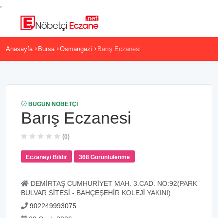
,
Anasayfa
Bursa
Osmangazi
Barış Eczanesi
BUGÜN NÖBETÇI
Barış Eczanesi
(0)
Eczaneyi Bildir
368 Görüntülenme
DEMİRTAŞ CUMHURİYET MAH. 3.CAD. NO:92(PARK
BULVAR SİTESİ - BAHÇEŞEHİR KOLEJİ YAKINI)
902249993075