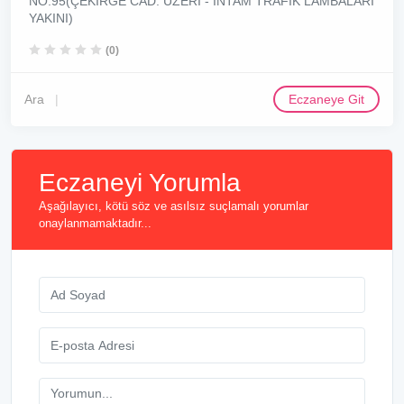
NO:95(ÇEKİRGE CAD. ÜZERİ - İNTAM TRAFİK LAMBALARI
YAKINI)
(0)
Ara
Eczaneye Git
Eczaneyi Yorumla
Aşağılayıcı, kötü söz ve asılsız suçlamalı yorumlar
onaylanmamaktadır...