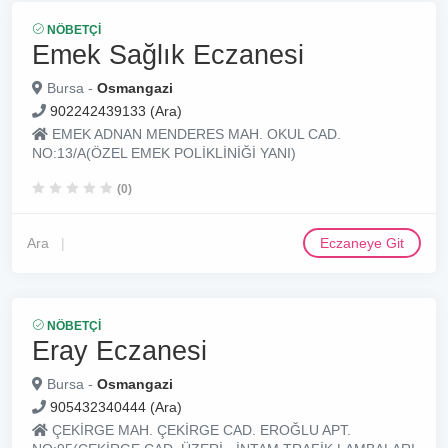
NÖBETÇI
Emek Sağlık Eczanesi
Bursa -
Osmangazi
902242439133 (Ara)
EMEK ADNAN MENDERES MAH. OKUL CAD.
NO:13/A(ÖZEL EMEK POLİKLİNİĞİ YANI)
(0)
Ara
Eczaneye Git
NÖBETÇI
Eray Eczanesi
Bursa -
Osmangazi
905432340444 (Ara)
ÇEKİRGE MAH. ÇEKİRGE CAD. EROĞLU APT.