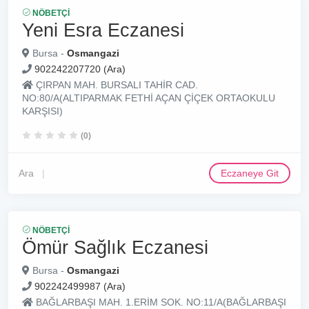
NÖBETÇI
Yeni Esra Eczanesi
Bursa -
Osmangazi
902242207720 (Ara)
ÇIRPAN MAH. BURSALI TAHİR CAD.
NO:80/A(ALTIPARMAK FETHİ AÇAN ÇİÇEK ORTAOKULU
KARŞISI)
(0)
Ara
Eczaneye Git
NÖBETÇI
Ömür Sağlık Eczanesi
Bursa -
Osmangazi
902242499987 (Ara)
BAĞLARBAŞI MAH. 1.ERİM SOK. NO:11/A(BAĞLARBAŞI