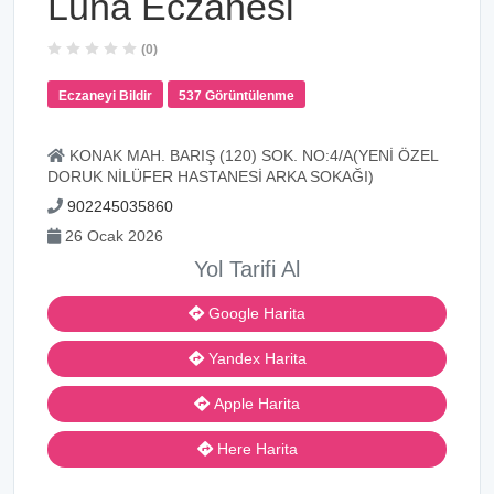
Luna Eczanesi
(0)
Eczaneyi Bildir
537 Görüntülenme
KONAK MAH. BARIŞ (120) SOK. NO:4/A(YENİ ÖZEL
DORUK NİLÜFER HASTANESİ ARKA SOKAĞI)
902245035860
26 Ocak 2026
Yol Tarifi Al
Google Harita
Yandex Harita
Apple Harita
Here Harita