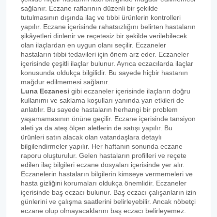
sağlanır. Eczane raflarının düzenli bir şekilde
tutulmasının dışında ilaç ve tıbbi ürünlerin kontrolleri
yapılır. Eczane içerisinde rahatsızlığını belirten hastaların
şikâyetleri dinlenir ve reçetesiz bir şekilde verilebilecek
olan ilaçlardan en uygun olanı seçilir. Eczaneler
hastaların tıbbi tedavileri için önem arz eder. Eczaneler
içerisinde çeşitli ilaçlar bulunur. Ayrıca eczacılarda ilaçlar
konusunda oldukça bilgilidir. Bu sayede hiçbir hastanın
mağdur edilmemesi sağlanır.
Luna Eczanesi
gibi eczaneler içerisinde ilaçların doğru
kullanımı ve saklama koşulları yanında yan etkileri de
anlatılır. Bu sayede hastaların herhangi bir problem
yaşamamasının önüne geçilir. Eczane içerisinde tansiyon
aleti ya da ateş ölçen aletlerin de satışı yapılır. Bu
ürünleri satın alacak olan vatandaşlara detaylı
bilgilendirmeler yapılır. Her haftanın sonunda eczane
raporu oluşturulur. Gelen hastaların profilleri ve reçete
edilen ilaç bilgileri eczane dosyaları içerisinde yer alır.
Eczanelerin hastaların bilgilerin kimseye vermemeleri ve
hasta gizliğini korumaları oldukça önemlidir. Eczaneler
içerisinde baş eczacı bulunur. Baş eczacı çalışanların izin
günlerini ve çalışma saatlerini belirleyebilir. Ancak nöbetçi
eczane olup olmayacaklarını baş eczacı belirleyemez.