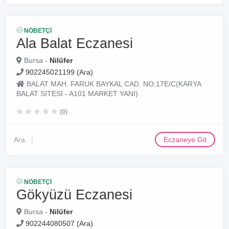
NÖBETÇI
Ala Balat Eczanesi
Bursa -
Nilüfer
902245021199 (Ara)
BALAT MAH. FARUK BAYKAL CAD. NO:17E/C(KARYA
BALAT SİTESİ - A101 MARKET YANI)
(0)
Ara
Eczaneye Git
NÖBETÇI
Gökyüzü Eczanesi
Bursa -
Nilüfer
902244080507 (Ara)