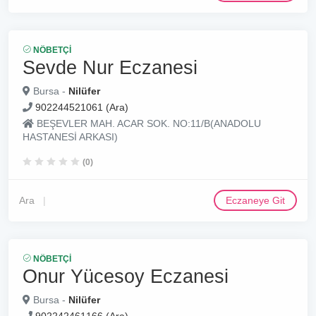
NÖBETÇI
Sevde Nur Eczanesi
Bursa -
Nilüfer
902244521061 (Ara)
BEŞEVLER MAH. ACAR SOK. NO:11/B(ANADOLU
HASTANESİ ARKASI)
(0)
Ara
Eczaneye Git
NÖBETÇI
Onur Yücesoy Eczanesi
Bursa -
Nilüfer