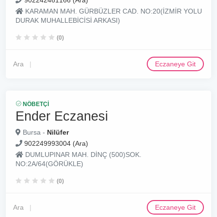
902242461166 (Ara)
KARAMAN MAH. GÜRBÜZLER CAD. NO:20(İZMİR YOLU
DURAK MUHALLEBİCİSİ ARKASI)
(0)
Ara
Eczaneye Git
NÖBETÇI
Ender Eczanesi
Bursa -
Nilüfer
902249993004 (Ara)
DUMLUPINAR MAH. DİNÇ (500)SOK.
NO:2A/64(GÖRÜKLE)
(0)
Ara
Eczaneye Git