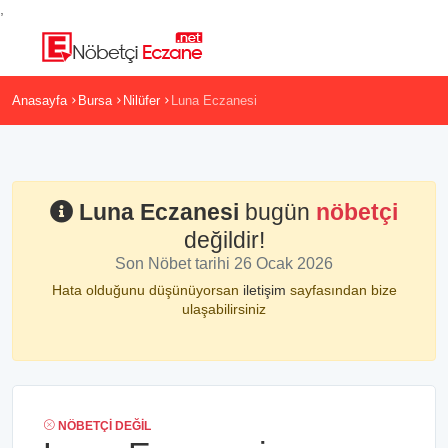
,
Anasayfa
Bursa
Nilüfer
Luna Eczanesi
Luna Eczanesi
bugün
nöbetçi
değildir!
Son Nöbet tarihi 26 Ocak 2026
Hata olduğunu düşünüyorsan
iletişim
sayfasından bize
ulaşabilirsiniz
NÖBETÇI DEĞIL