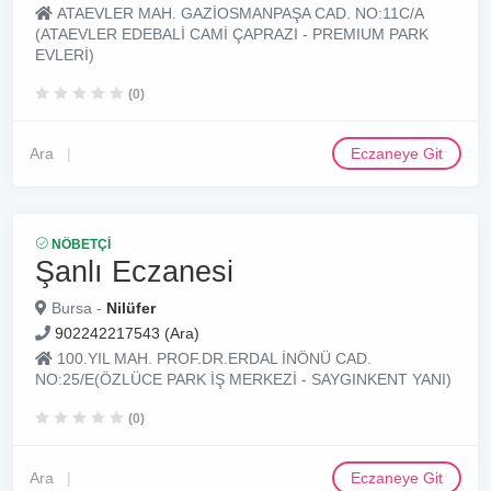
ATAEVLER MAH. GAZİOSMANPAŞA CAD. NO:11C/A
(ATAEVLER EDEBALİ CAMİ ÇAPRAZI - PREMIUM PARK
EVLERİ)
(0)
Ara
Eczaneye Git
NÖBETÇI
Şanlı Eczanesi
Bursa -
Nilüfer
902242217543 (Ara)
100.YIL MAH. PROF.DR.ERDAL İNÖNÜ CAD.
NO:25/E(ÖZLÜCE PARK İŞ MERKEZİ - SAYGINKENT YANI)
(0)
Ara
Eczaneye Git