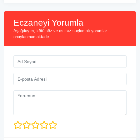
Eczaneyi Yorumla
Aşağılayıcı, kötü söz ve asılsız suçlamalı yorumlar
onaylanmamaktadır...