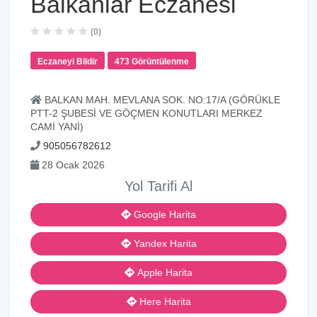
Balkanlar Eczanesi
(0)
Eczaneyi Bildir
473 Görüntülenme
BALKAN MAH. MEVLANA SOK. NO:17/A (GÖRÜKLE
PTT-2 ŞUBESİ VE GÖÇMEN KONUTLARI MERKEZ
CAMİ YANİ)
905056782612
28 Ocak 2026
Yol Tarifi Al
Google Harita
Yandex Harita
Apple Harita
Here Harita