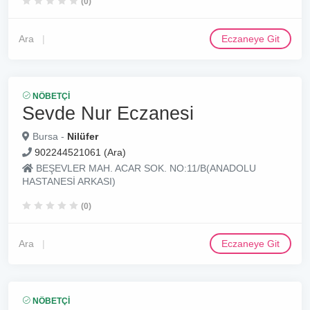
(0)
Ara
Eczaneye Git
NÖBETÇI
Sevde Nur Eczanesi
Bursa -
Nilüfer
902244521061 (Ara)
BEŞEVLER MAH. ACAR SOK. NO:11/B(ANADOLU
HASTANESİ ARKASI)
(0)
Ara
Eczaneye Git
NÖBETÇI