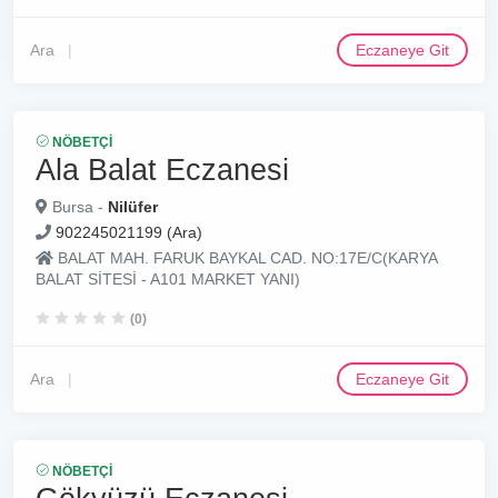
Ara
Eczaneye Git
NÖBETÇI
Ala Balat Eczanesi
Bursa -
Nilüfer
902245021199 (Ara)
BALAT MAH. FARUK BAYKAL CAD. NO:17E/C(KARYA
BALAT SİTESİ - A101 MARKET YANI)
(0)
Ara
Eczaneye Git
NÖBETÇI