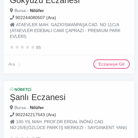
Gökyüzü Eczanesi
Bursa -
Nilüfer
902244080507 (Ara)
ATAEVLER MAH. GAZİOSMANPAŞA CAD. NO:11C/A
(ATAEVLER EDEBALİ CAMİ ÇAPRAZI - PREMIUM PARK
EVLERİ)
(0)
Ara
Eczaneye Git
NÖBETÇI
Şanlı Eczanesi
Bursa -
Nilüfer
902242217543 (Ara)
100.YIL MAH. PROF.DR.ERDAL İNÖNÜ CAD.
NO:25/E(ÖZLÜCE PARK İŞ MERKEZİ - SAYGINKENT YANI)