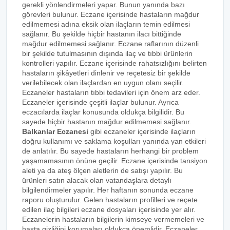
gerekli yönlendirmeleri yapar. Bunun yanında bazı
görevleri bulunur. Eczane içerisinde hastaların mağdur
edilmemesi adına eksik olan ilaçların temin edilmesi
sağlanır. Bu şekilde hiçbir hastanın ilacı bittiğinde
mağdur edilmemesi sağlanır. Eczane raflarının düzenli
bir şekilde tutulmasının dışında ilaç ve tıbbi ürünlerin
kontrolleri yapılır. Eczane içerisinde rahatsızlığını belirten
hastaların şikâyetleri dinlenir ve reçetesiz bir şekilde
verilebilecek olan ilaçlardan en uygun olanı seçilir.
Eczaneler hastaların tıbbi tedavileri için önem arz eder.
Eczaneler içerisinde çeşitli ilaçlar bulunur. Ayrıca
eczacılarda ilaçlar konusunda oldukça bilgilidir. Bu
sayede hiçbir hastanın mağdur edilmemesi sağlanır.
Balkanlar Eczanesi
gibi eczaneler içerisinde ilaçların
doğru kullanımı ve saklama koşulları yanında yan etkileri
de anlatılır. Bu sayede hastaların herhangi bir problem
yaşamamasının önüne geçilir. Eczane içerisinde tansiyon
aleti ya da ateş ölçen aletlerin de satışı yapılır. Bu
ürünleri satın alacak olan vatandaşlara detaylı
bilgilendirmeler yapılır. Her haftanın sonunda eczane
raporu oluşturulur. Gelen hastaların profilleri ve reçete
edilen ilaç bilgileri eczane dosyaları içerisinde yer alır.
Eczanelerin hastaların bilgilerin kimseye vermemeleri ve
hasta gizliğini korumaları oldukça önemlidir. Eczaneler