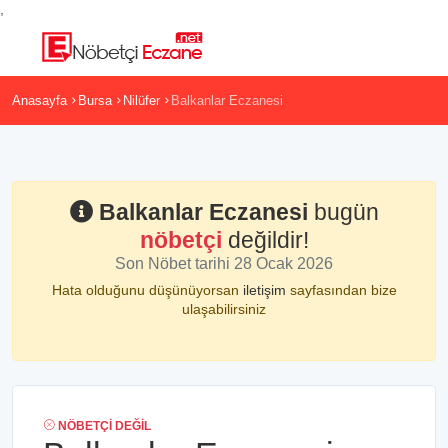
,
Anasayfa
Bursa
Nilüfer
Balkanlar Eczanesi
Balkanlar Eczanesi
bugün
nöbetçi
değildir!
Son Nöbet tarihi 28 Ocak 2026
Hata olduğunu düşünüyorsan
iletişim
sayfasından bize
ulaşabilirsiniz
NÖBETÇI DEĞIL