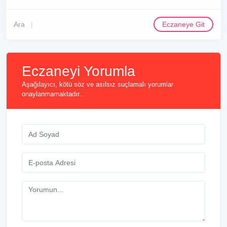
Ara
Eczaneye Git
Eczaneyi Yorumla
Aşağılayıcı, kötü söz ve asılsız suçlamalı yorumlar
onaylanmamaktadır...