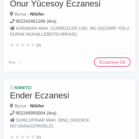
Onur Yücesoy Eczanesi
Bursa -
Nilüfer
902242461166 (Ara)
KARAMAN MAH. GÜRBÜZLER CAD. NO:20(İZMİR YOLU
DURAK MUHALLEBİCİSİ ARKASI)
(0)
Ara
Eczaneye Git
NÖBETÇI
Ender Eczanesi
Bursa -
Nilüfer
902249993004 (Ara)
DUMLUPINAR MAH. DİNÇ (500)SOK.
NO:2A/64(GÖRÜKLE)
(0)