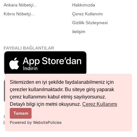
Ankara Nöbetçi...
Hakkımızda
Kıbrıs Nöbetçi...
Çerez Kullanımı
Gizlilik Sözleşmesi
iletişim
FAYDALI BAĞLANTILAR
Sitemizden en iyi şekilde faydalanabilmeniz için
çerezler kullanılmaktadır. Bu siteye giriş yaparak
çerez kullanımını kabul etmiş sayılıyorsunuz.
Detaylı bilgi için metni okuyunuz.
Çerez Kullanımı
Tamam
HIZLI İLETIŞIM
info@nobetcieczane.net
Powered by WebsitePolicies