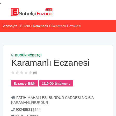
,
Anasayfa
Burdur
Karamanli
Karamanlı Eczanesi
BUGÜN NÖBETÇI
Karamanlı Eczanesi
(0)
Eczaneyi Bildir
1110 Görüntülenme
FATİH MAHALLESİ BURDUR CADDESİ NO:6/A
KARAMANLI/BURDUR
902485312244