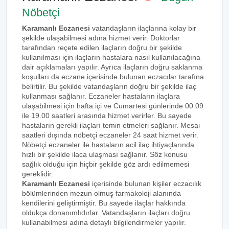
Nöbetçi
Karamanlı Eczanesi
vatandaşların ilaçlarına kolay bir
şekilde ulaşabilmesi adına hizmet verir. Doktorlar
tarafından reçete edilen ilaçların doğru bir şekilde
kullanılması için ilaçların hastalara nasıl kullanılacağına
dair açıklamaları yapılır. Ayrıca ilaçların doğru saklanma
koşulları da eczane içerisinde bulunan eczacılar tarafına
belirtilir. Bu şekilde vatandaşların doğru bir şekilde ilaç
kullanması sağlanır. Eczaneler hastaların ilaçlara
ulaşabilmesi için hafta içi ve Cumartesi günlerinde 00.09
ile 19.00 saatleri arasında hizmet verirler. Bu sayede
hastaların gerekli ilaçları temin etmeleri sağlanır. Mesai
saatleri dışında nöbetçi eczaneler 24 saat hizmet verir.
Nöbetçi eczaneler ile hastaların acil ilaç ihtiyaçlarında
hızlı bir şekilde ilaca ulaşması sağlanır. Söz konusu
sağlık olduğu için hiçbir şekilde göz ardı edilmemesi
gereklidir.
Karamanlı Eczanesi
içerisinde bulunan kişiler eczacılık
bölümlerinden mezun olmuş farmakoloji alanında
kendilerini geliştirmiştir. Bu sayede ilaçlar hakkında
oldukça donanımlıdırlar. Vatandaşların ilaçları doğru
kullanabilmesi adına detaylı bilgilendirmeler yapılır.