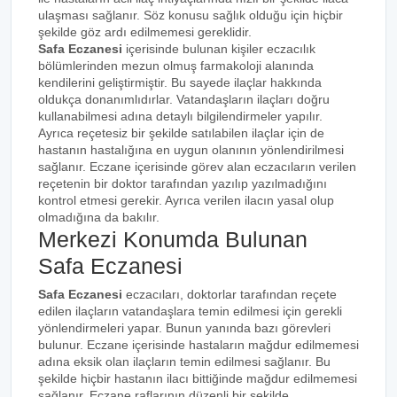
ulaşması sağlanır. Söz konusu sağlık olduğu için hiçbir
şekilde göz ardı edilmemesi gereklidir.
Safa Eczanesi
içerisinde bulunan kişiler eczacılık
bölümlerinden mezun olmuş farmakoloji alanında
kendilerini geliştirmiştir. Bu sayede ilaçlar hakkında
oldukça donanımlıdırlar. Vatandaşların ilaçları doğru
kullanabilmesi adına detaylı bilgilendirmeler yapılır.
Ayrıca reçetesiz bir şekilde satılabilen ilaçlar için de
hastanın hastalığına en uygun olanının yönlendirilmesi
sağlanır. Eczane içerisinde görev alan eczacıların verilen
reçetenin bir doktor tarafından yazılıp yazılmadığını
kontrol etmesi gerekir. Ayrıca verilen ilacın yasal olup
olmadığına da bakılır.
Merkezi Konumda Bulunan
Safa Eczanesi
Safa Eczanesi
eczacıları, doktorlar tarafından reçete
edilen ilaçların vatandaşlara temin edilmesi için gerekli
yönlendirmeleri yapar. Bunun yanında bazı görevleri
bulunur. Eczane içerisinde hastaların mağdur edilmemesi
adına eksik olan ilaçların temin edilmesi sağlanır. Bu
şekilde hiçbir hastanın ilacı bittiğinde mağdur edilmemesi
sağlanır. Eczane raflarının düzenli bir şekilde