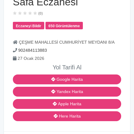
Safa Eczanesi
(0)
Eczaneyi Bildir
650 Görüntülenme
ÇEŞME MAHALLESİ CUMHURİYET MEYDANI 8/A
902484113883
27 Ocak 2026
Yol Tarifi Al
Google Harita
Yandex Harita
Apple Harita
Here Harita