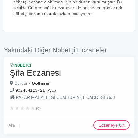
nöbetçi eczane olabilmesi için bir düzen kurulmuştur. Bu
şekilde Çumra sağlık eczaneleri de belirlenen günlerinde
nöbetçi eczane olarak fazla mesai yapar.
Yakındaki Diğer Nöbetçi Eczaneler
NÖBETÇI
Şifa Eczanesi
Burdur -
Gölhisar
902484113421 (Ara)
PAZAR MAHALLESİ CUMHURİYET CADDESİ 76/B
(0)
Ara
Eczaneye Git