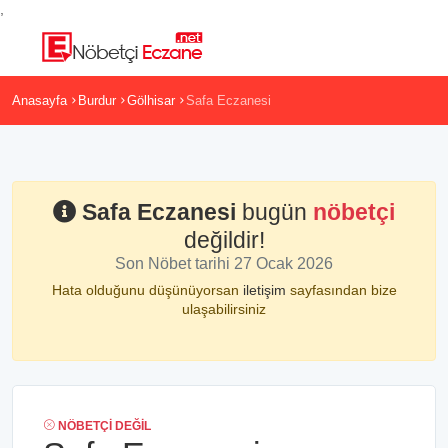
,
Anasayfa
Burdur
Gölhisar
Safa Eczanesi
Safa Eczanesi
bugün
nöbetçi
değildir!
Son Nöbet tarihi 27 Ocak 2026
Hata olduğunu düşünüyorsan
iletişim
sayfasından bize
ulaşabilirsiniz
NÖBETÇI DEĞIL