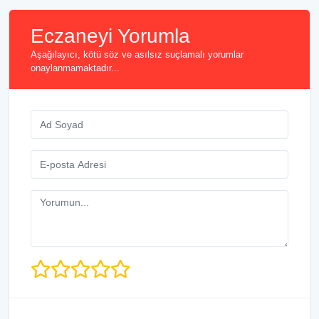
Eczaneyi Yorumla
Aşağılayıcı, kötü söz ve asılsız suçlamalı yorumlar
onaylanmamaktadır...