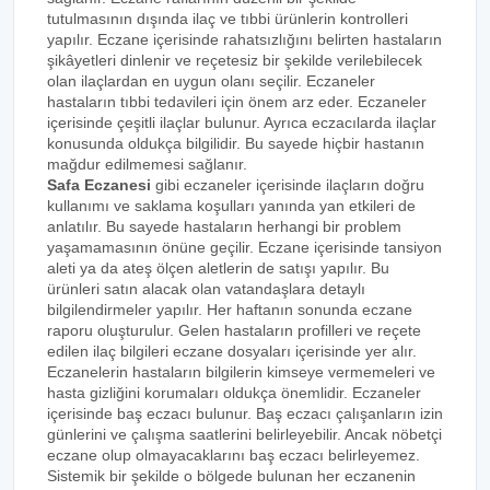
tutulmasının dışında ilaç ve tıbbi ürünlerin kontrolleri
yapılır. Eczane içerisinde rahatsızlığını belirten hastaların
şikâyetleri dinlenir ve reçetesiz bir şekilde verilebilecek
olan ilaçlardan en uygun olanı seçilir. Eczaneler
hastaların tıbbi tedavileri için önem arz eder. Eczaneler
içerisinde çeşitli ilaçlar bulunur. Ayrıca eczacılarda ilaçlar
konusunda oldukça bilgilidir. Bu sayede hiçbir hastanın
mağdur edilmemesi sağlanır.
Safa Eczanesi
gibi eczaneler içerisinde ilaçların doğru
kullanımı ve saklama koşulları yanında yan etkileri de
anlatılır. Bu sayede hastaların herhangi bir problem
yaşamamasının önüne geçilir. Eczane içerisinde tansiyon
aleti ya da ateş ölçen aletlerin de satışı yapılır. Bu
ürünleri satın alacak olan vatandaşlara detaylı
bilgilendirmeler yapılır. Her haftanın sonunda eczane
raporu oluşturulur. Gelen hastaların profilleri ve reçete
edilen ilaç bilgileri eczane dosyaları içerisinde yer alır.
Eczanelerin hastaların bilgilerin kimseye vermemeleri ve
hasta gizliğini korumaları oldukça önemlidir. Eczaneler
içerisinde baş eczacı bulunur. Baş eczacı çalışanların izin
günlerini ve çalışma saatlerini belirleyebilir. Ancak nöbetçi
eczane olup olmayacaklarını baş eczacı belirleyemez.
Sistemik bir şekilde o bölgede bulunan her eczanenin