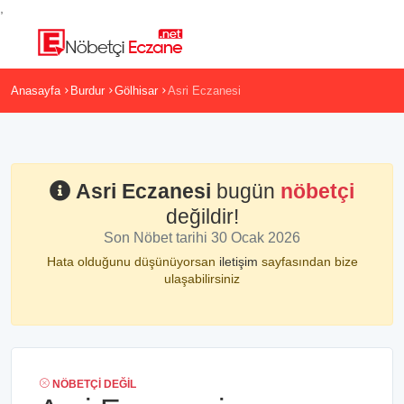
,
Anasayfa
Burdur
Gölhisar
Asri Eczanesi
Asri Eczanesi
bugün
nöbetçi
değildir!
Son Nöbet tarihi 30 Ocak 2026
Hata olduğunu düşünüyorsan
iletişim
sayfasından bize
ulaşabilirsiniz
NÖBETÇI DEĞIL