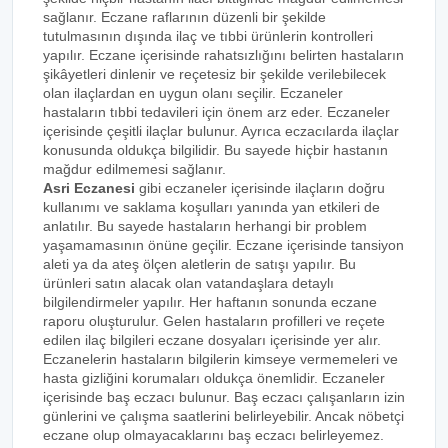
sağlanır. Eczane raflarının düzenli bir şekilde
tutulmasının dışında ilaç ve tıbbi ürünlerin kontrolleri
yapılır. Eczane içerisinde rahatsızlığını belirten hastaların
şikâyetleri dinlenir ve reçetesiz bir şekilde verilebilecek
olan ilaçlardan en uygun olanı seçilir. Eczaneler
hastaların tıbbi tedavileri için önem arz eder. Eczaneler
içerisinde çeşitli ilaçlar bulunur. Ayrıca eczacılarda ilaçlar
konusunda oldukça bilgilidir. Bu sayede hiçbir hastanın
mağdur edilmemesi sağlanır.
Asri Eczanesi
gibi eczaneler içerisinde ilaçların doğru
kullanımı ve saklama koşulları yanında yan etkileri de
anlatılır. Bu sayede hastaların herhangi bir problem
yaşamamasının önüne geçilir. Eczane içerisinde tansiyon
aleti ya da ateş ölçen aletlerin de satışı yapılır. Bu
ürünleri satın alacak olan vatandaşlara detaylı
bilgilendirmeler yapılır. Her haftanın sonunda eczane
raporu oluşturulur. Gelen hastaların profilleri ve reçete
edilen ilaç bilgileri eczane dosyaları içerisinde yer alır.
Eczanelerin hastaların bilgilerin kimseye vermemeleri ve
hasta gizliğini korumaları oldukça önemlidir. Eczaneler
içerisinde baş eczacı bulunur. Baş eczacı çalışanların izin
günlerini ve çalışma saatlerini belirleyebilir. Ancak nöbetçi
eczane olup olmayacaklarını baş eczacı belirleyemez.