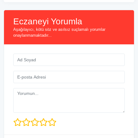
Eczaneyi Yorumla
Aşağılayıcı, kötü söz ve asılsız suçlamalı yorumlar
onaylanmamaktadır...