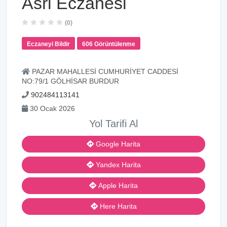
Asri Eczanesi
(0)
Eczaneyi Bildir
606 Görüntülenme
PAZAR MAHALLESİ CUMHURİYET CADDESİ
NO:79/1 GÖLHİSAR BURDUR
902484113141
30 Ocak 2026
Yol Tarifi Al
Google Harita
Yandex Harita
Apple Harita
Here Harita