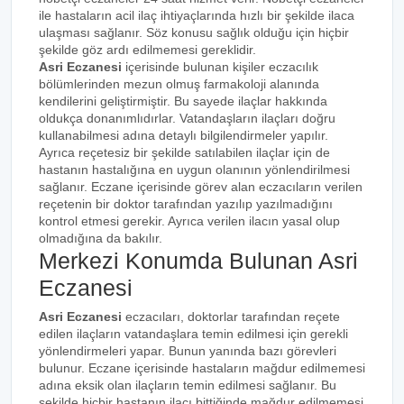
ile hastaların acil ilaç ihtiyaçlarında hızlı bir şekilde ilaca
ulaşması sağlanır. Söz konusu sağlık olduğu için hiçbir
şekilde göz ardı edilmemesi gereklidir.
Asri Eczanesi
içerisinde bulunan kişiler eczacılık
bölümlerinden mezun olmuş farmakoloji alanında
kendilerini geliştirmiştir. Bu sayede ilaçlar hakkında
oldukça donanımlıdırlar. Vatandaşların ilaçları doğru
kullanabilmesi adına detaylı bilgilendirmeler yapılır.
Ayrıca reçetesiz bir şekilde satılabilen ilaçlar için de
hastanın hastalığına en uygun olanının yönlendirilmesi
sağlanır. Eczane içerisinde görev alan eczacıların verilen
reçetenin bir doktor tarafından yazılıp yazılmadığını
kontrol etmesi gerekir. Ayrıca verilen ilacın yasal olup
olmadığına da bakılır.
Merkezi Konumda Bulunan Asri
Eczanesi
Asri Eczanesi
eczacıları, doktorlar tarafından reçete
edilen ilaçların vatandaşlara temin edilmesi için gerekli
yönlendirmeleri yapar. Bunun yanında bazı görevleri
bulunur. Eczane içerisinde hastaların mağdur edilmemesi
adına eksik olan ilaçların temin edilmesi sağlanır. Bu
şekilde hiçbir hastanın ilacı bittiğinde mağdur edilmemesi