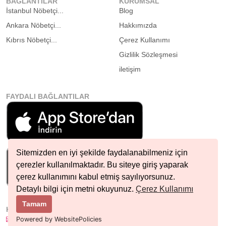
BAĞLANTILAR
KURUMSAL
İstanbul Nöbetçi...
Blog
Ankara Nöbetçi...
Hakkımızda
Kıbrıs Nöbetçi...
Çerez Kullanımı
Gizlilik Sözleşmesi
iletişim
FAYDALI BAĞLANTILAR
Sitemizden en iyi şekilde faydalanabilmeniz için
çerezler kullanılmaktadır. Bu siteye giriş yaparak
çerez kullanımını kabul etmiş sayılıyorsunuz.
Detaylı bilgi için metni okuyunuz.
Çerez Kullanımı
Tamam
HIZLI İLETIŞIM
info@nobetcieczane.net
Powered by WebsitePolicies