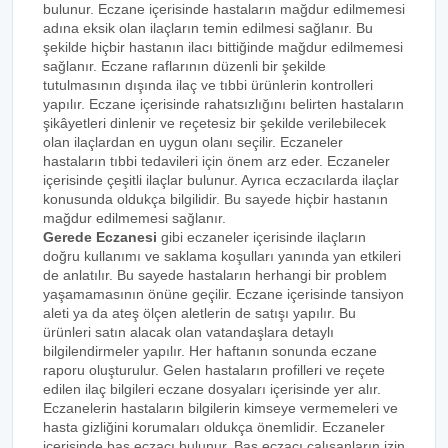
bulunur. Eczane içerisinde hastaların mağdur edilmemesi
adına eksik olan ilaçların temin edilmesi sağlanır. Bu
şekilde hiçbir hastanın ilacı bittiğinde mağdur edilmemesi
sağlanır. Eczane raflarının düzenli bir şekilde
tutulmasının dışında ilaç ve tıbbi ürünlerin kontrolleri
yapılır. Eczane içerisinde rahatsızlığını belirten hastaların
şikâyetleri dinlenir ve reçetesiz bir şekilde verilebilecek
olan ilaçlardan en uygun olanı seçilir. Eczaneler
hastaların tıbbi tedavileri için önem arz eder. Eczaneler
içerisinde çeşitli ilaçlar bulunur. Ayrıca eczacılarda ilaçlar
konusunda oldukça bilgilidir. Bu sayede hiçbir hastanın
mağdur edilmemesi sağlanır.
Gerede Eczanesi
gibi eczaneler içerisinde ilaçların
doğru kullanımı ve saklama koşulları yanında yan etkileri
de anlatılır. Bu sayede hastaların herhangi bir problem
yaşamamasının önüne geçilir. Eczane içerisinde tansiyon
aleti ya da ateş ölçen aletlerin de satışı yapılır. Bu
ürünleri satın alacak olan vatandaşlara detaylı
bilgilendirmeler yapılır. Her haftanın sonunda eczane
raporu oluşturulur. Gelen hastaların profilleri ve reçete
edilen ilaç bilgileri eczane dosyaları içerisinde yer alır.
Eczanelerin hastaların bilgilerin kimseye vermemeleri ve
hasta gizliğini korumaları oldukça önemlidir. Eczaneler
içerisinde baş eczacı bulunur. Baş eczacı çalışanların izin