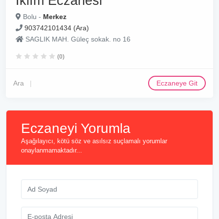
Iklım Eczanesi
Bolu -
Merkez
903742101434 (Ara)
SAGLIK MAH. Güleç sokak. no 16
(0)
Ara
Eczaneye Git
Eczaneyi Yorumla
Aşağılayıcı, kötü söz ve asılsız suçlamalı yorumlar
onaylanmamaktadır...