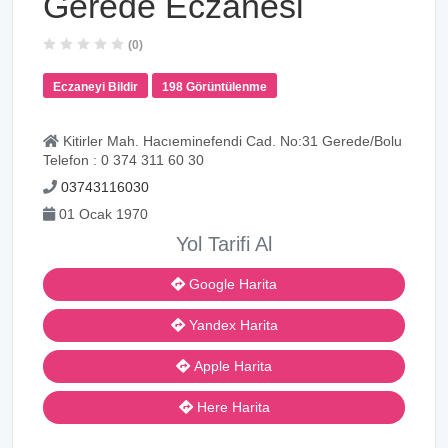
Gerede Eczanesi
(0)
Eczaneyi Bildir
198 Görüntülenme
Kitirler Mah. Hacıeminefendi Cad. No:31 Gerede/Bolu
Telefon : 0 374 311 60 30
03743116030
01 Ocak 1970
Yol Tarifi Al
Google Harita
Yandex Harita
Apple Harita
Here Harita