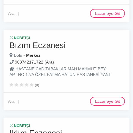
Ara
Eczaneye Git
NÖBETÇI
Bızım Eczanesi
Bolu -
Merkez
903742171722 (Ara)
HASTANE CAD.TABAKLAR MAH.MAHMUT BEY
APT.NO:17/A ÖZEL FATMA HATUN HASTANESİ YANI
(0)
Ara
Eczaneye Git
NÖBETÇI