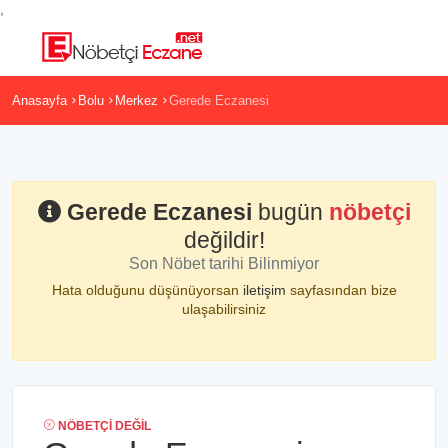
,
Anasayfa
Bolu
Merkez
Gerede Eczanesi
Gerede Eczanesi
bugün
nöbetçi
değildir!
Son Nöbet tarihi Bilinmiyor
Hata olduğunu düşünüyorsan
iletişim
sayfasından bize
ulaşabilirsiniz
NÖBETÇI DEĞIL