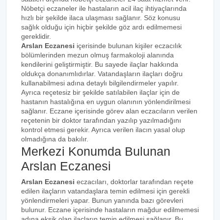
Nöbetçi eczaneler ile hastaların acil ilaç ihtiyaçlarında
hızlı bir şekilde ilaca ulaşması sağlanır. Söz konusu
sağlık olduğu için hiçbir şekilde göz ardı edilmemesi
gereklidir.
Arslan Eczanesi
içerisinde bulunan kişiler eczacılık
bölümlerinden mezun olmuş farmakoloji alanında
kendilerini geliştirmiştir. Bu sayede ilaçlar hakkında
oldukça donanımlıdırlar. Vatandaşların ilaçları doğru
kullanabilmesi adına detaylı bilgilendirmeler yapılır.
Ayrıca reçetesiz bir şekilde satılabilen ilaçlar için de
hastanın hastalığına en uygun olanının yönlendirilmesi
sağlanır. Eczane içerisinde görev alan eczacıların verilen
reçetenin bir doktor tarafından yazılıp yazılmadığını
kontrol etmesi gerekir. Ayrıca verilen ilacın yasal olup
olmadığına da bakılır.
Merkezi Konumda Bulunan
Arslan Eczanesi
Arslan Eczanesi
eczacıları, doktorlar tarafından reçete
edilen ilaçların vatandaşlara temin edilmesi için gerekli
yönlendirmeleri yapar. Bunun yanında bazı görevleri
bulunur. Eczane içerisinde hastaların mağdur edilmemesi
adına eksik olan ilaçların temin edilmesi sağlanır. Bu