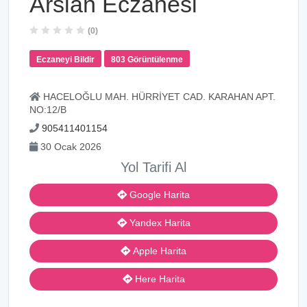
Arslan Eczanesi
(0)
Eczaneyi Bildir
803 Görüntülenme
HACELOĞLU MAH. HÜRRİYET CAD. KARAHAN APT.
NO:12/B
905411401154
30 Ocak 2026
Yol Tarifi Al
Google Harita
Yandex Harita
Apple Harita
Here Harita