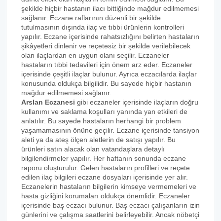
şekilde hiçbir hastanın ilacı bittiğinde mağdur edilmemesi
sağlanır. Eczane raflarının düzenli bir şekilde
tutulmasının dışında ilaç ve tıbbi ürünlerin kontrolleri
yapılır. Eczane içerisinde rahatsızlığını belirten hastaların
şikâyetleri dinlenir ve reçetesiz bir şekilde verilebilecek
olan ilaçlardan en uygun olanı seçilir. Eczaneler
hastaların tıbbi tedavileri için önem arz eder. Eczaneler
içerisinde çeşitli ilaçlar bulunur. Ayrıca eczacılarda ilaçlar
konusunda oldukça bilgilidir. Bu sayede hiçbir hastanın
mağdur edilmemesi sağlanır.
Arslan Eczanesi
gibi eczaneler içerisinde ilaçların doğru
kullanımı ve saklama koşulları yanında yan etkileri de
anlatılır. Bu sayede hastaların herhangi bir problem
yaşamamasının önüne geçilir. Eczane içerisinde tansiyon
aleti ya da ateş ölçen aletlerin de satışı yapılır. Bu
ürünleri satın alacak olan vatandaşlara detaylı
bilgilendirmeler yapılır. Her haftanın sonunda eczane
raporu oluşturulur. Gelen hastaların profilleri ve reçete
edilen ilaç bilgileri eczane dosyaları içerisinde yer alır.
Eczanelerin hastaların bilgilerin kimseye vermemeleri ve
hasta gizliğini korumaları oldukça önemlidir. Eczaneler
içerisinde baş eczacı bulunur. Baş eczacı çalışanların izin
günlerini ve çalışma saatlerini belirleyebilir. Ancak nöbetçi