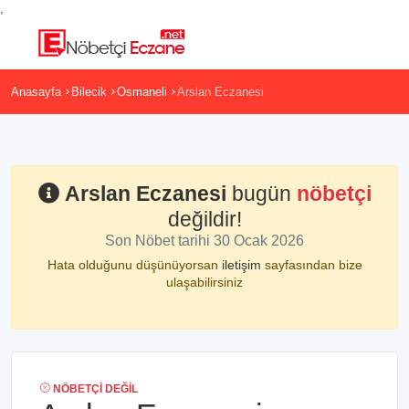
,
Anasayfa
Bilecik
Osmaneli
Arslan Eczanesi
Arslan Eczanesi
bugün
nöbetçi
değildir!
Son Nöbet tarihi 30 Ocak 2026
Hata olduğunu düşünüyorsan
iletişim
sayfasından bize
ulaşabilirsiniz
NÖBETÇI DEĞIL