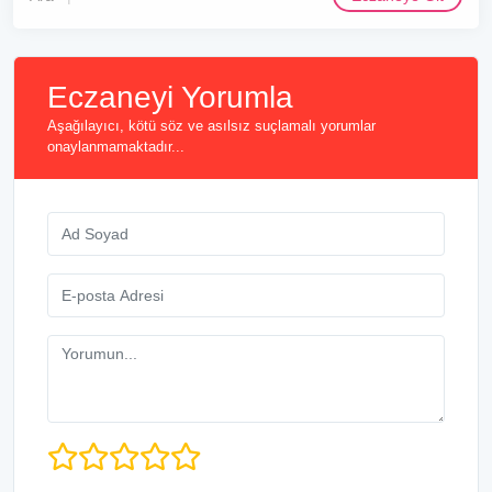
Eczaneyi Yorumla
Aşağılayıcı, kötü söz ve asılsız suçlamalı yorumlar
onaylanmamaktadır...