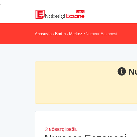
,
Anasayfa
Bartın
Merkez
Nuracar Eczanesi
N
NÖBETÇI DEĞIL