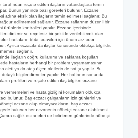
r tarafından reçete edilen ilaçların vatandaşlara temin
yapar. Bunun yanında bazı görevleri bulunur. Eczane
i adına eksik olan ilaçların temin edilmesi sağlanır. Bu
e mağdur edilmemesi sağlanır. Eczane raflarının düzenli bir
i ürünlerin kontrolleri yapılır. Eczane içerisinde
tleri dinlenir ve reçetesiz bir şekilde verilebilecek olan
eler hastaların tıbbi tedavileri için önem arz eder.
nur. Ayrıca eczacılarda ilaçlar konusunda oldukça bilgilidir.
lmemesi sağlanır.
sinde ilaçların doğru kullanımı ve saklama koşulları
 sayede hastaların herhangi bir problem yaşamamasının
n aleti ya da ateş ölçen aletlerin de satışı yapılır. Bu
 detaylı bilgilendirmeler yapılır. Her haftanın sonunda
rın profilleri ve reçete edilen ilaç bilgileri eczane
eye vermemeleri ve hasta gizliğini korumaları oldukça
acı bulunur. Baş eczacı çalışanların izin günlerini ve
k nöbetçi eczane olup olmayacaklarını baş eczacı
bölgede bulunan her eczanenin nöbetçi eczane olabilmesi
 Çumra sağlık eczaneleri de belirlenen günlerinde nöbetçi