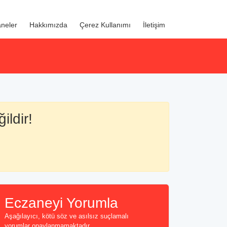
neler
Hakkımızda
Çerez Kullanımı
İletişim
ildir!
Eczaneyi Yorumla
Aşağılayıcı, kötü söz ve asılsız suçlamalı
yorumlar onaylanmamaktadır...