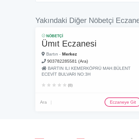
Yakındaki Diğer Nöbetçi Eczane
NÖBETÇI
Ümıt Eczanesi
Bartın -
Merkez
903782285581 (Ara)
BARTIN ILI KEMERKÖPRÜ MAH.BÜLENT
ECEVİT BULVARI NO:3H
(0)
Ara
Eczaneye Git