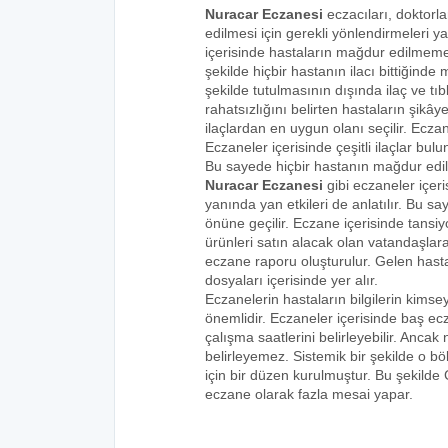
Nuracar Eczanesi
eczacıları, doktorla
edilmesi için gerekli yönlendirmeleri 
içerisinde hastaların mağdur edilmemes
şekilde hiçbir hastanın ilacı bittiğind
şekilde tutulmasının dışında ilaç ve tıbb
rahatsızlığını belirten hastaların şikâye
ilaçlardan en uygun olanı seçilir. Eczan
Eczaneler içerisinde çeşitli ilaçlar bulu
Bu sayede hiçbir hastanın mağdur edi
Nuracar Eczanesi
gibi eczaneler içeri
yanında yan etkileri de anlatılır. Bu
önüne geçilir. Eczane içerisinde tansiyo
ürünleri satın alacak olan vatandaşlara
eczane raporu oluşturulur. Gelen hastala
dosyaları içerisinde yer alır.
Eczanelerin hastaların bilgilerin kims
önemlidir. Eczaneler içerisinde baş ecz
çalışma saatlerini belirleyebilir. Anca
belirleyemez. Sistemik bir şekilde o 
için bir düzen kurulmuştur. Bu şekilde
eczane olarak fazla mesai yapar.