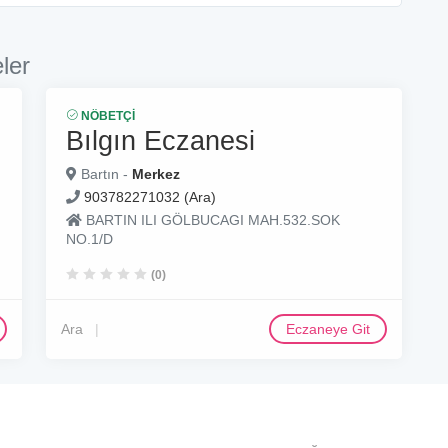
ler
NÖBETÇI
Bılgın Eczanesi
Bartın -
Merkez
903782271032 (Ara)
BARTIN ILI GÖLBUCAGI MAH.532.SOK
NO.1/D
(0)
Ara
Eczaneye Git