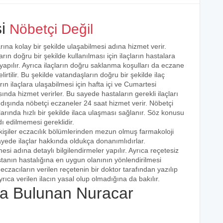
i
Nöbetçi Değil
rına kolay bir şekilde ulaşabilmesi adına hizmet verir.
arın doğru bir şekilde kullanılması için ilaçların hastalara
 yapılır. Ayrıca ilaçların doğru saklanma koşulları da eczane
irtilir. Bu şekilde vatandaşların doğru bir şekilde ilaç
ın ilaçlara ulaşabilmesi için hafta içi ve Cumartesi
ında hizmet verirler. Bu sayede hastaların gerekli ilaçları
 dışında nöbetçi eczaneler 24 saat hizmet verir. Nöbetçi
açlarında hızlı bir şekilde ilaca ulaşması sağlanır. Söz konusu
dı edilmemesi gereklidir.
kişiler eczacılık bölümlerinden mezun olmuş farmakoloji
 sayede ilaçlar hakkında oldukça donanımlıdırlar.
esi adına detaylı bilgilendirmeler yapılır. Ayrıca reçetesiz
hastanın hastalığına en uygun olanının yönlendirilmesi
eczacıların verilen reçetenin bir doktor tarafından yazılıp
rıca verilen ilacın yasal olup olmadığına da bakılır.
a Bulunan Nuracar