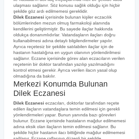
ulaşması sağlanır. Söz konusu sağlık olduğu için hiçbir
şekilde göz ardı edilmemesi gereklidir.
Dilek Eczanesi
içerisinde bulunan kişiler eczacılık
bölümlerinden mezun olmuş farmakoloji alanında
kendilerini geliştirmiştir. Bu sayede ilaçlar hakkında
oldukça donanımlıdırlar. Vatandaşların ilaçları doğru
kullanabilmesi adına detaylı bilgilendirmeler yapılır.
Ayrıca reçetesiz bir şekilde satılabilen ilaçlar için de
hastanın hastalığına en uygun olanının yönlendirilmesi
sağlanır. Eczane içerisinde görev alan eczacıların verilen
reçetenin bir doktor tarafından yazılıp yazılmadığını
kontrol etmesi gerekir. Ayrıca verilen ilacın yasal olup
olmadığına da bakılır.
Merkezi Konumda Bulunan
Dilek Eczanesi
Dilek Eczanesi
eczacıları, doktorlar tarafından reçete
edilen ilaçların vatandaşlara temin edilmesi için gerekli
yönlendirmeleri yapar. Bunun yanında bazı görevleri
bulunur. Eczane içerisinde hastaların mağdur edilmemesi
adına eksik olan ilaçların temin edilmesi sağlanır. Bu
şekilde hiçbir hastanın ilacı bittiğinde mağdur edilmemesi
sağlanır. Eczane raflarının düzenli bir şekilde