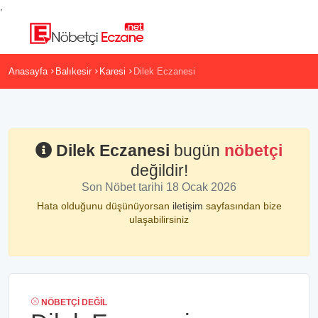
,
Anasayfa
Balıkesir
Karesi
Dilek Eczanesi
Dilek Eczanesi
bugün
nöbetçi
değildir!
Son Nöbet tarihi 18 Ocak 2026
Hata olduğunu düşünüyorsan
iletişim
sayfasından bize
ulaşabilirsiniz
NÖBETÇI DEĞIL