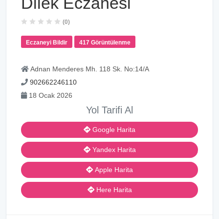
Dilek Eczanesi
(0)
Eczaneyi Bildir
417 Görüntülenme
Adnan Menderes Mh. 118 Sk. No:14/A
902662246110
18 Ocak 2026
Yol Tarifi Al
Google Harita
Yandex Harita
Apple Harita
Here Harita