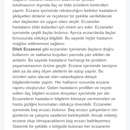
tutulmasının dışında ilaç ve tıbbi ürünlerin kontrolleri
yapılır. Eczane içerisinde rahatsızlığını belirten hastaların
şikâyetleri dinlenir ve reçetesiz bir şekilde verilebilecek
olan ilaçlardan en uygun olanı seçilir. Eczaneler
hastaların tıbbi tedavileri için önem arz eder. Eczaneler
içerisinde çeşitli ilaçlar bulunur. Ayrıca eczacılarda ilaçlar
konusunda oldukça bilgilidir. Bu sayede hiçbir hastanın
mağdur edilmemesi sağlanır.
Dilek Eczanesi
gibi eczaneler içerisinde ilaçların doğru
kullanımı ve saklama koşulları yanında yan etkileri de
anlatılır. Bu sayede hastaların herhangi bir problem
yaşamamasının önüne geçilir. Eczane içerisinde tansiyon
aleti ya da ateş ölçen aletlerin de satışı yapılır. Bu
ürünleri satın alacak olan vatandaşlara detaylı
bilgilendirmeler yapılır. Her haftanın sonunda eczane
raporu oluşturulur. Gelen hastaların profilleri ve reçete
edilen ilaç bilgileri eczane dosyaları içerisinde yer alır.
Eczanelerin hastaların bilgilerin kimseye vermemeleri ve
hasta gizliğini korumaları oldukça önemlidir. Eczaneler
içerisinde baş eczacı bulunur. Baş eczacı çalışanların izin
günlerini ve çalışma saatlerini belirleyebilir. Ancak nöbetçi
eczane olup olmayacaklarını baş eczacı belirleyemez.
Sistemik bir şekilde o bölgede bulunan her eczanenin