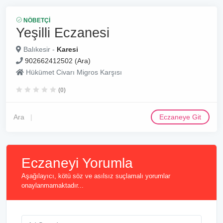
NÖBETÇI
Yeşilli Eczanesi
Balıkesir -
Karesi
902662412502 (Ara)
Hükümet Civarı Migros Karşısı
(0)
Ara
Eczaneye Git
Eczaneyi Yorumla
Aşağılayıcı, kötü söz ve asılsız suçlamalı yorumlar
onaylanmamaktadır...