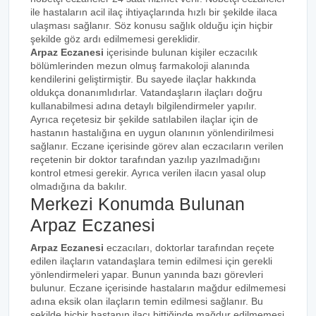
ile hastaların acil ilaç ihtiyaçlarında hızlı bir şekilde ilaca
ulaşması sağlanır. Söz konusu sağlık olduğu için hiçbir
şekilde göz ardı edilmemesi gereklidir.
Arpaz Eczanesi
içerisinde bulunan kişiler eczacılık
bölümlerinden mezun olmuş farmakoloji alanında
kendilerini geliştirmiştir. Bu sayede ilaçlar hakkında
oldukça donanımlıdırlar. Vatandaşların ilaçları doğru
kullanabilmesi adına detaylı bilgilendirmeler yapılır.
Ayrıca reçetesiz bir şekilde satılabilen ilaçlar için de
hastanın hastalığına en uygun olanının yönlendirilmesi
sağlanır. Eczane içerisinde görev alan eczacıların verilen
reçetenin bir doktor tarafından yazılıp yazılmadığını
kontrol etmesi gerekir. Ayrıca verilen ilacın yasal olup
olmadığına da bakılır.
Merkezi Konumda Bulunan
Arpaz Eczanesi
Arpaz Eczanesi
eczacıları, doktorlar tarafından reçete
edilen ilaçların vatandaşlara temin edilmesi için gerekli
yönlendirmeleri yapar. Bunun yanında bazı görevleri
bulunur. Eczane içerisinde hastaların mağdur edilmemesi
adına eksik olan ilaçların temin edilmesi sağlanır. Bu
şekilde hiçbir hastanın ilacı bittiğinde mağdur edilmemesi