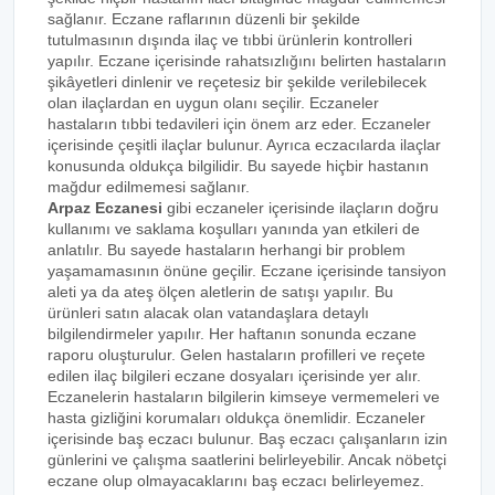
sağlanır. Eczane raflarının düzenli bir şekilde
tutulmasının dışında ilaç ve tıbbi ürünlerin kontrolleri
yapılır. Eczane içerisinde rahatsızlığını belirten hastaların
şikâyetleri dinlenir ve reçetesiz bir şekilde verilebilecek
olan ilaçlardan en uygun olanı seçilir. Eczaneler
hastaların tıbbi tedavileri için önem arz eder. Eczaneler
içerisinde çeşitli ilaçlar bulunur. Ayrıca eczacılarda ilaçlar
konusunda oldukça bilgilidir. Bu sayede hiçbir hastanın
mağdur edilmemesi sağlanır.
Arpaz Eczanesi
gibi eczaneler içerisinde ilaçların doğru
kullanımı ve saklama koşulları yanında yan etkileri de
anlatılır. Bu sayede hastaların herhangi bir problem
yaşamamasının önüne geçilir. Eczane içerisinde tansiyon
aleti ya da ateş ölçen aletlerin de satışı yapılır. Bu
ürünleri satın alacak olan vatandaşlara detaylı
bilgilendirmeler yapılır. Her haftanın sonunda eczane
raporu oluşturulur. Gelen hastaların profilleri ve reçete
edilen ilaç bilgileri eczane dosyaları içerisinde yer alır.
Eczanelerin hastaların bilgilerin kimseye vermemeleri ve
hasta gizliğini korumaları oldukça önemlidir. Eczaneler
içerisinde baş eczacı bulunur. Baş eczacı çalışanların izin
günlerini ve çalışma saatlerini belirleyebilir. Ancak nöbetçi
eczane olup olmayacaklarını baş eczacı belirleyemez.