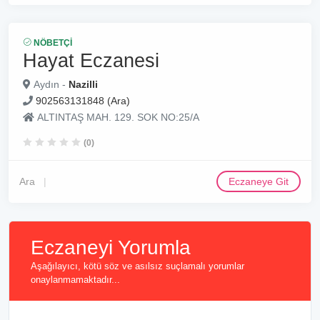
NÖBETÇI
Hayat Eczanesi
Aydın -
Nazilli
902563131848 (Ara)
ALTINTAŞ MAH. 129. SOK NO:25/A
(0)
Ara
Eczaneye Git
Eczaneyi Yorumla
Aşağılayıcı, kötü söz ve asılsız suçlamalı yorumlar
onaylanmamaktadır...