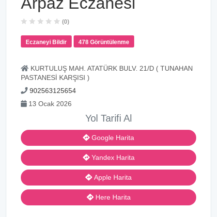
Arpaz Eczanesi
(0)
Eczaneyi Bildir
478 Görüntülenme
KURTULUŞ MAH. ATATÜRK BULV. 21/D ( TUNAHAN
PASTANESİ KARŞISI )
902563125654
13 Ocak 2026
Yol Tarifi Al
Google Harita
Yandex Harita
Apple Harita
Here Harita