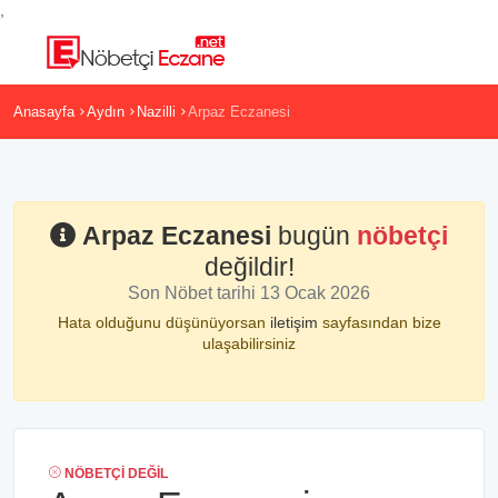
,
Anasayfa
Aydın
Nazilli
Arpaz Eczanesi
Arpaz Eczanesi
bugün
nöbetçi
değildir!
Son Nöbet tarihi 13 Ocak 2026
Hata olduğunu düşünüyorsan
iletişim
sayfasından bize
ulaşabilirsiniz
NÖBETÇI DEĞIL