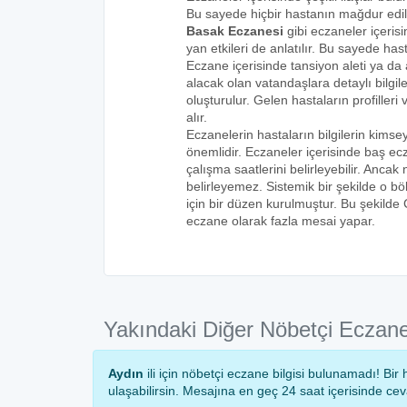
Bu sayede hiçbir hastanın mağdur edi
Basak Eczanesi
gibi eczaneler içeris
yan etkileri de anlatılır. Bu sayede h
Eczane içerisinde tansiyon aleti ya da a
alacak olan vatandaşlara detaylı bilgi
oluşturulur. Gelen hastaların profilleri 
alır.
Eczanelerin hastaların bilgilerin kims
önemlidir. Eczaneler içerisinde baş ecz
çalışma saatlerini belirleyebilir. Anca
belirleyemez. Sistemik bir şekilde o 
için bir düzen kurulmuştur. Bu şekilde
eczane olarak fazla mesai yapar.
Yakındaki Diğer Nöbetçi Eczane
Aydın
ili için nöbetçi eczane bilgisi bulunamadı! B
ulaşabilirsin. Mesajına en geç 24 saat içerisinde ce