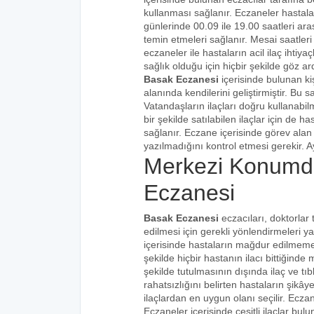
kullanması sağlanır. Eczaneler hastalar
günlerinde 00.09 ile 19.00 saatleri aras
temin etmeleri sağlanır. Mesai saatleri
eczaneler ile hastaların acil ilaç ihtiy
sağlık olduğu için hiçbir şekilde göz ar
Basak Eczanesi
içerisinde bulunan ki
alanında kendilerini geliştirmiştir. Bu
Vatandaşların ilaçları doğru kullanabilm
bir şekilde satılabilen ilaçlar için de 
sağlanır. Eczane içerisinde görev alan 
yazılmadığını kontrol etmesi gerekir. Ay
Merkezi Konumd
Eczanesi
Basak Eczanesi
eczacıları, doktorlar 
edilmesi için gerekli yönlendirmeleri 
içerisinde hastaların mağdur edilmemes
şekilde hiçbir hastanın ilacı bittiğind
şekilde tutulmasının dışında ilaç ve tıbb
rahatsızlığını belirten hastaların şikâye
ilaçlardan en uygun olanı seçilir. Eczan
Eczaneler içerisinde çeşitli ilaçlar bulu