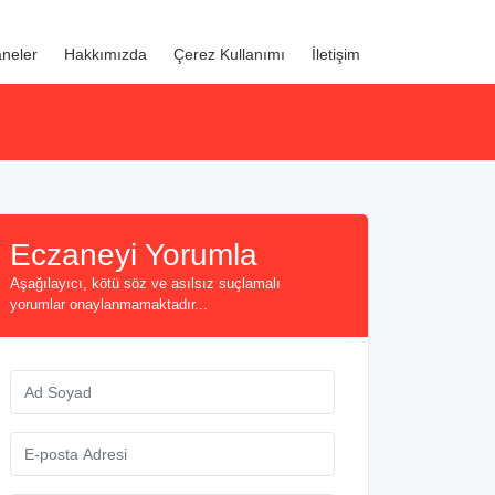
neler
Hakkımızda
Çerez Kullanımı
İletişim
Eczaneyi Yorumla
Aşağılayıcı, kötü söz ve asılsız suçlamalı
yorumlar onaylanmamaktadır...