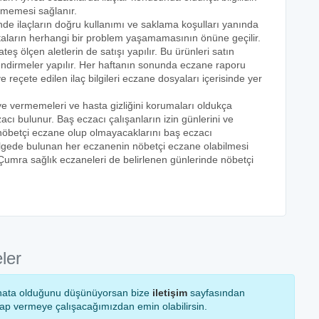
lmemesi sağlanır.
inde ilaçların doğru kullanımı ve saklama koşulları yanında
astaların herhangi bir problem yaşamamasının önüne geçilir.
teş ölçen aletlerin de satışı yapılır. Bu ürünleri satın
lendirmeler yapılır. Her haftanın sonunda eczane raporu
ve reçete edilen ilaç bilgileri eczane dosyaları içerisinde yer
eye vermemeleri ve hasta gizliğini korumaları oldukça
acı bulunur. Baş eczacı çalışanların izin günlerini ve
k nöbetçi eczane olup olmayacaklarını baş eczacı
bölgede bulunan her eczanenin nöbetçi eczane olabilmesi
 Çumra sağlık eczaneleri de belirlenen günlerinde nöbetçi
ler
ir hata olduğunu düşünüyorsan bize
iletişim
sayfasından
vap vermeye çalışacağımızdan emin olabilirsin.