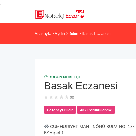
,
Anasayfa
Aydın
Didim
Basak Eczanesi
BUGÜN NÖBETÇI
Basak Eczanesi
(0)
Eczaneyi Bildir
487 Görüntülenme
CUMHURIYET MAH. INÖNÜ BULV. NO: 184 
KARŞISI )