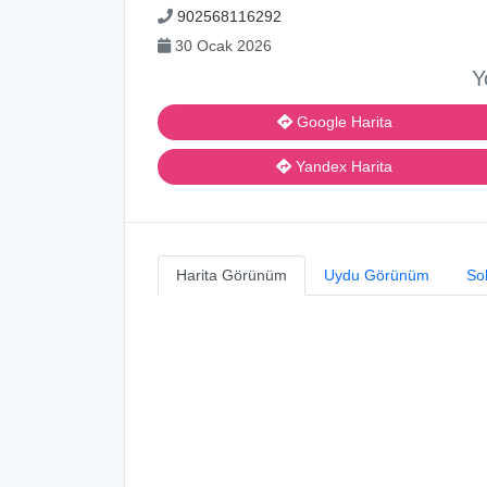
902568116292
30 Ocak 2026
Y
Google Harita
Yandex Harita
Harita Görünüm
Uydu Görünüm
So