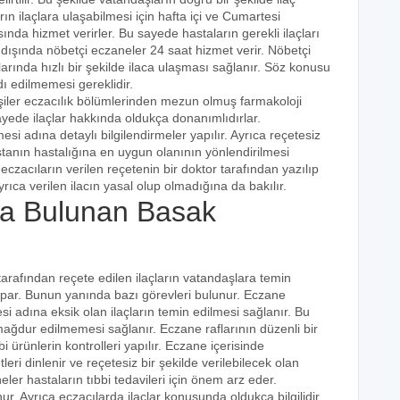
ın ilaçlara ulaşabilmesi için hafta içi ve Cumartesi
ında hizmet verirler. Bu sayede hastaların gerekli ilaçları
 dışında nöbetçi eczaneler 24 saat hizmet verir. Nöbetçi
açlarında hızlı bir şekilde ilaca ulaşması sağlanır. Söz konusu
dı edilmemesi gereklidir.
şiler eczacılık bölümlerinden mezun olmuş farmakoloji
 sayede ilaçlar hakkında oldukça donanımlıdırlar.
esi adına detaylı bilgilendirmeler yapılır. Ayrıca reçetesiz
hastanın hastalığına en uygun olanının yönlendirilmesi
eczacıların verilen reçetenin bir doktor tarafından yazılıp
rıca verilen ilacın yasal olup olmadığına da bakılır.
a Bulunan Basak
tarafından reçete edilen ilaçların vatandaşlara temin
yapar. Bunun yanında bazı görevleri bulunur. Eczane
i adına eksik olan ilaçların temin edilmesi sağlanır. Bu
e mağdur edilmemesi sağlanır. Eczane raflarının düzenli bir
i ürünlerin kontrolleri yapılır. Eczane içerisinde
tleri dinlenir ve reçetesiz bir şekilde verilebilecek olan
eler hastaların tıbbi tedavileri için önem arz eder.
nur. Ayrıca eczacılarda ilaçlar konusunda oldukça bilgilidir.