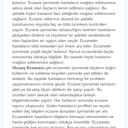
bulunur. Eczane içerisinde hastaların mağdur edilmemesi
adına eksik olan ilaçların temin edilmesi sağlanır. Bu
şekilde hiçbir hastanın ilacı bittiğinde mağdur edilmemesi
sağlanır. Eczane raflarının düzenli bir şekilde
tutulmasının dışında ilaç ve tıbbi ürünlerin kontrolleri
yapılır. Eczane içerisinde rahatsızlığını belirten hastaların
şikâyetleri dinlenir ve reçetesiz bir şekilde verilebilecek
olan ilaçlardan en uygun olanı seçilir. Eczaneler
hastaların tıbbi tedavileri için önem arz eder. Eczaneler
içerisinde çeşitli ilaçlar bulunur. Ayrıca eczacılarda ilaçlar
konusunda oldukça bilgilidir. Bu sayede hiçbir hastanın
mağdur edilmemesi sağlanır.
Uluçay Eczanesi
gibi eczaneler içerisinde ilaçların doğru
kullanımı ve saklama koşulları yanında yan etkileri de
anlatılır. Bu sayede hastaların herhangi bir problem
yaşamamasının önüne geçilir. Eczane içerisinde tansiyon
aleti ya da ateş ölçen aletlerin de satışı yapılır. Bu
ürünleri satın alacak olan vatandaşlara detaylı
bilgilendirmeler yapılır. Her haftanın sonunda eczane
raporu oluşturulur. Gelen hastaların profilleri ve reçete
edilen ilaç bilgileri eczane dosyaları içerisinde yer alır.
Eczanelerin hastaların bilgilerin kimseye vermemeleri ve
hasta gizliğini korumaları oldukça önemlidir. Eczaneler
içerisinde baş eczacı bulunur. Baş eczacı çalışanların izin