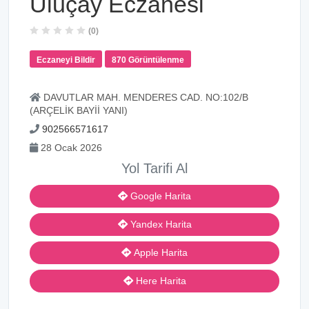
Uluçay Eczanesi
(0)
Eczaneyi Bildir
870 Görüntülenme
DAVUTLAR MAH. MENDERES CAD. NO:102/B
(ARÇELİK BAYİİ YANI)
902566571617
28 Ocak 2026
Yol Tarifi Al
Google Harita
Yandex Harita
Apple Harita
Here Harita