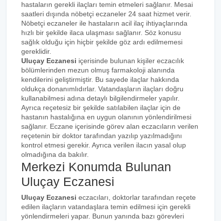
hastaların gerekli ilaçları temin etmeleri sağlanır. Mesai
saatleri dışında nöbetçi eczaneler 24 saat hizmet verir.
Nöbetçi eczaneler ile hastaların acil ilaç ihtiyaçlarında
hızlı bir şekilde ilaca ulaşması sağlanır. Söz konusu
sağlık olduğu için hiçbir şekilde göz ardı edilmemesi
gereklidir.
Uluçay Eczanesi
içerisinde bulunan kişiler eczacılık
bölümlerinden mezun olmuş farmakoloji alanında
kendilerini geliştirmiştir. Bu sayede ilaçlar hakkında
oldukça donanımlıdırlar. Vatandaşların ilaçları doğru
kullanabilmesi adına detaylı bilgilendirmeler yapılır.
Ayrıca reçetesiz bir şekilde satılabilen ilaçlar için de
hastanın hastalığına en uygun olanının yönlendirilmesi
sağlanır. Eczane içerisinde görev alan eczacıların verilen
reçetenin bir doktor tarafından yazılıp yazılmadığını
kontrol etmesi gerekir. Ayrıca verilen ilacın yasal olup
olmadığına da bakılır.
Merkezi Konumda Bulunan
Uluçay Eczanesi
Uluçay Eczanesi
eczacıları, doktorlar tarafından reçete
edilen ilaçların vatandaşlara temin edilmesi için gerekli
yönlendirmeleri yapar. Bunun yanında bazı görevleri