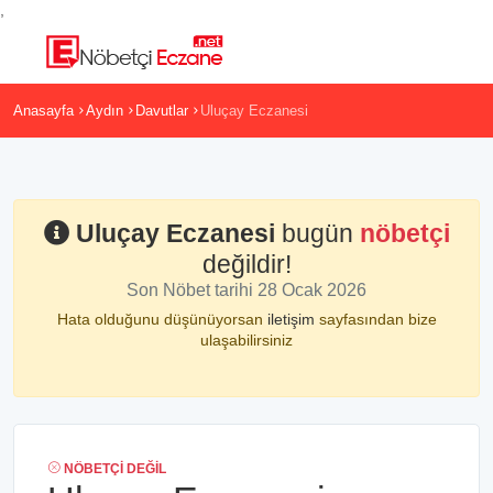
,
Anasayfa
Aydın
Davutlar
Uluçay Eczanesi
Uluçay Eczanesi
bugün
nöbetçi
değildir!
Son Nöbet tarihi 28 Ocak 2026
Hata olduğunu düşünüyorsan
iletişim
sayfasından bize
ulaşabilirsiniz
NÖBETÇI DEĞIL