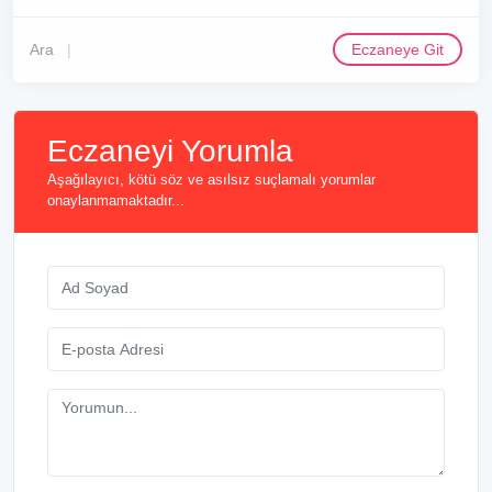
Ara
Eczaneye Git
Eczaneyi Yorumla
Aşağılayıcı, kötü söz ve asılsız suçlamalı yorumlar
onaylanmamaktadır...