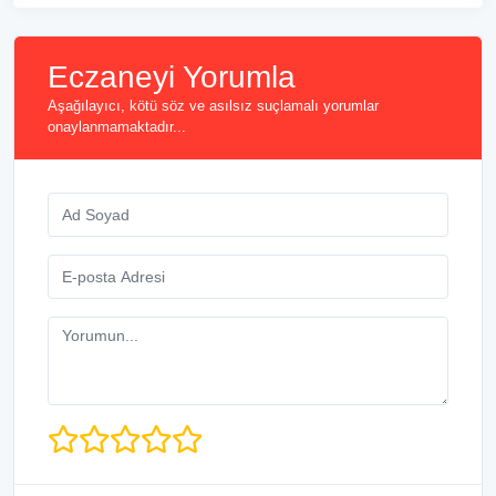
Eczaneyi Yorumla
Aşağılayıcı, kötü söz ve asılsız suçlamalı yorumlar
onaylanmamaktadır...