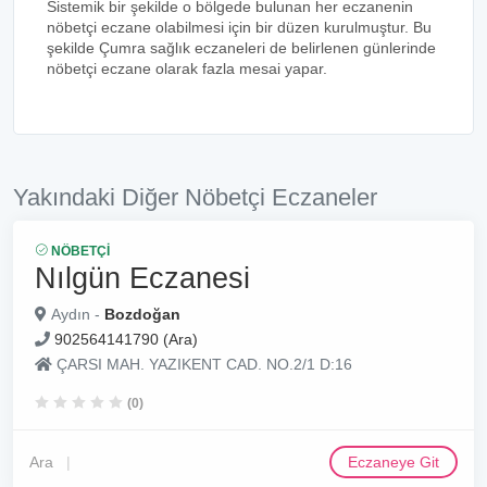
Sistemik bir şekilde o bölgede bulunan her eczanenin
nöbetçi eczane olabilmesi için bir düzen kurulmuştur. Bu
şekilde Çumra sağlık eczaneleri de belirlenen günlerinde
nöbetçi eczane olarak fazla mesai yapar.
Yakındaki Diğer Nöbetçi Eczaneler
NÖBETÇI
Nılgün Eczanesi
Aydın -
Bozdoğan
902564141790 (Ara)
ÇARSI MAH. YAZIKENT CAD. NO.2/1 D:16
(0)
Ara
Eczaneye Git