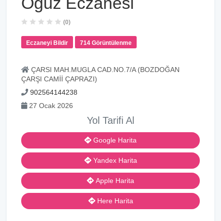
Oguz Eczanesi
(0)
Eczaneyi Bildir
714 Görüntülenme
ÇARSI MAH.MUGLA CAD.NO.7/A (BOZDOĞAN
ÇARŞI CAMİİ ÇAPRAZI)
902564144238
27 Ocak 2026
Yol Tarifi Al
Google Harita
Yandex Harita
Apple Harita
Here Harita