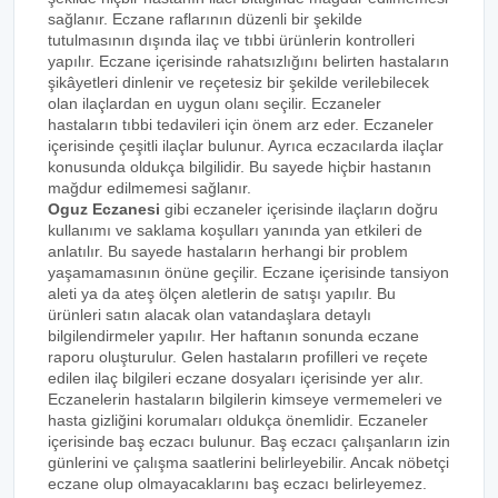
sağlanır. Eczane raflarının düzenli bir şekilde
tutulmasının dışında ilaç ve tıbbi ürünlerin kontrolleri
yapılır. Eczane içerisinde rahatsızlığını belirten hastaların
şikâyetleri dinlenir ve reçetesiz bir şekilde verilebilecek
olan ilaçlardan en uygun olanı seçilir. Eczaneler
hastaların tıbbi tedavileri için önem arz eder. Eczaneler
içerisinde çeşitli ilaçlar bulunur. Ayrıca eczacılarda ilaçlar
konusunda oldukça bilgilidir. Bu sayede hiçbir hastanın
mağdur edilmemesi sağlanır.
Oguz Eczanesi
gibi eczaneler içerisinde ilaçların doğru
kullanımı ve saklama koşulları yanında yan etkileri de
anlatılır. Bu sayede hastaların herhangi bir problem
yaşamamasının önüne geçilir. Eczane içerisinde tansiyon
aleti ya da ateş ölçen aletlerin de satışı yapılır. Bu
ürünleri satın alacak olan vatandaşlara detaylı
bilgilendirmeler yapılır. Her haftanın sonunda eczane
raporu oluşturulur. Gelen hastaların profilleri ve reçete
edilen ilaç bilgileri eczane dosyaları içerisinde yer alır.
Eczanelerin hastaların bilgilerin kimseye vermemeleri ve
hasta gizliğini korumaları oldukça önemlidir. Eczaneler
içerisinde baş eczacı bulunur. Baş eczacı çalışanların izin
günlerini ve çalışma saatlerini belirleyebilir. Ancak nöbetçi
eczane olup olmayacaklarını baş eczacı belirleyemez.