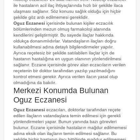
ile hastaların acil ilaç ihtiyaçlarında hızlı bir şekilde ilaca
ulaşması sağlanır. Söz konusu sağlık olduğu için hiçbir
şekilde göz ardı edilmemesi gereklidir.
Oguz Eczanesi
içerisinde bulunan kişiler eczacılık
bölümlerinden mezun olmuş farmakoloji alanında
kendilerini geliştirmiştir. Bu sayede ilaçlar hakkında
oldukça donanımlıdırlar. Vatandaşların ilaçları doğru
kullanabilmesi adına detaylı bilgilendirmeler yapılır.
Ayrıca reçetesiz bir şekilde satılabilen ilaçlar için de
hastanın hastalığına en uygun olanının yönlendirilmesi
sağlanır. Eczane içerisinde görev alan eczacıların verilen
reçetenin bir doktor tarafından yazılıp yazılmadığını
kontrol etmesi gerekir. Ayrıca verilen ilacın yasal olup
olmadığına da bakılır.
Merkezi Konumda Bulunan
Oguz Eczanesi
Oguz Eczanesi
eczacıları, doktorlar tarafından reçete
edilen ilaçların vatandaşlara temin edilmesi için gerekli
yönlendirmeleri yapar. Bunun yanında bazı görevleri
bulunur. Eczane içerisinde hastaların mağdur edilmemesi
adına eksik olan ilaçların temin edilmesi sağlanır. Bu
şekilde hiçbir hastanın ilacı bittiğinde mağdur edilmemesi