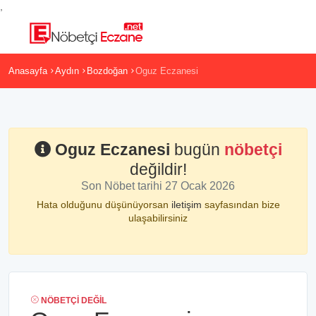
,
Anasayfa
Aydın
Bozdoğan
Oguz Eczanesi
Oguz Eczanesi
bugün
nöbetçi
değildir!
Son Nöbet tarihi 27 Ocak 2026
Hata olduğunu düşünüyorsan
iletişim
sayfasından bize
ulaşabilirsiniz
NÖBETÇI DEĞIL