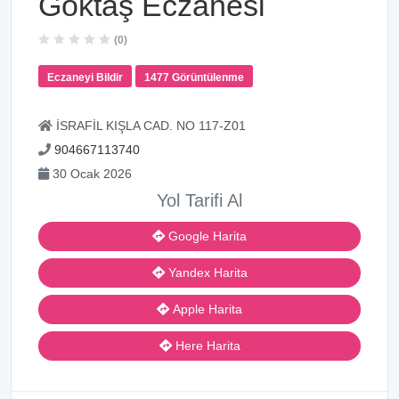
Göktaş Eczanesi
(0)
Eczaneyi Bildir
1477 Görüntülenme
İSRAFİL KIŞLA CAD. NO 117-Z01
904667113740
30 Ocak 2026
Yol Tarifi Al
Google Harita
Yandex Harita
Apple Harita
Here Harita