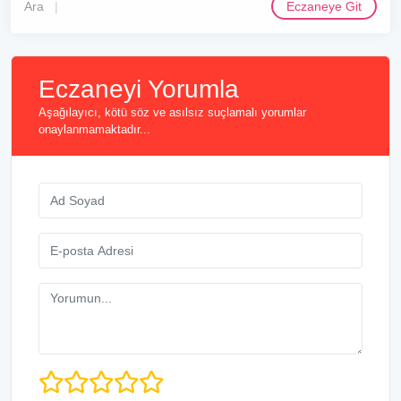
Ara
Eczaneye Git
Eczaneyi Yorumla
Aşağılayıcı, kötü söz ve asılsız suçlamalı yorumlar
onaylanmamaktadır...