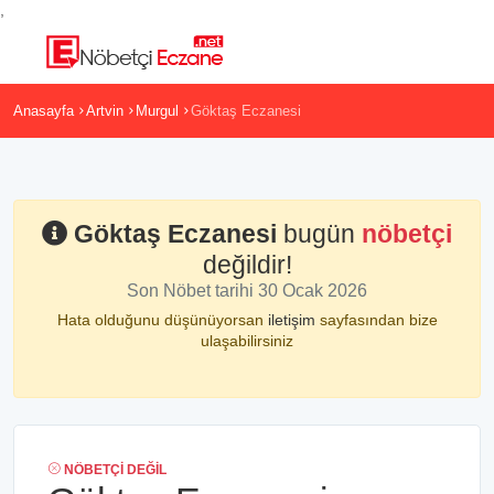
,
Anasayfa
Artvin
Murgul
Göktaş Eczanesi
Göktaş Eczanesi
bugün
nöbetçi
değildir!
Son Nöbet tarihi 30 Ocak 2026
Hata olduğunu düşünüyorsan
iletişim
sayfasından bize
ulaşabilirsiniz
NÖBETÇI DEĞIL