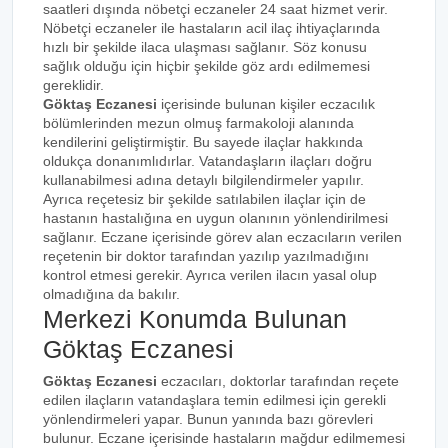
saatleri dışında nöbetçi eczaneler 24 saat hizmet verir.
Nöbetçi eczaneler ile hastaların acil ilaç ihtiyaçlarında
hızlı bir şekilde ilaca ulaşması sağlanır. Söz konusu
sağlık olduğu için hiçbir şekilde göz ardı edilmemesi
gereklidir.
Göktaş Eczanesi
içerisinde bulunan kişiler eczacılık
bölümlerinden mezun olmuş farmakoloji alanında
kendilerini geliştirmiştir. Bu sayede ilaçlar hakkında
oldukça donanımlıdırlar. Vatandaşların ilaçları doğru
kullanabilmesi adına detaylı bilgilendirmeler yapılır.
Ayrıca reçetesiz bir şekilde satılabilen ilaçlar için de
hastanın hastalığına en uygun olanının yönlendirilmesi
sağlanır. Eczane içerisinde görev alan eczacıların verilen
reçetenin bir doktor tarafından yazılıp yazılmadığını
kontrol etmesi gerekir. Ayrıca verilen ilacın yasal olup
olmadığına da bakılır.
Merkezi Konumda Bulunan
Göktaş Eczanesi
Göktaş Eczanesi
eczacıları, doktorlar tarafından reçete
edilen ilaçların vatandaşlara temin edilmesi için gerekli
yönlendirmeleri yapar. Bunun yanında bazı görevleri
bulunur. Eczane içerisinde hastaların mağdur edilmemesi