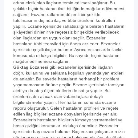
adına eksik olan ilaçların temin edilmesi sağlanır. Bu
şekilde hiçbir hastanın ilacı bittiğinde mağdur edilmemesi
sağlanır. Eczane raflarının düzenli bir şekilde
tutulmasının dışında ilaç ve tıbbi ürünlerin kontrolleri
yapılır. Eczane içerisinde rahatsızlığını belirten hastaların
şikâyetleri dinlenir ve reçetesiz bir şekilde verilebilecek
olan ilaçlardan en uygun olanı seçilir. Eczaneler
hastaların tıbbi tedavileri için önem arz eder. Eczaneler
içerisinde çeşitli ilaçlar bulunur. Ayrıca eczacılarda ilaçlar
konusunda oldukça bilgilidir. Bu sayede hiçbir hastanın
mağdur edilmemesi sağlanır.
Göktaş Eczanesi
gibi eczaneler içerisinde ilaçların
doğru kullanımı ve saklama koşulları yanında yan etkileri
de anlatılır. Bu sayede hastaların herhangi bir problem
yaşamamasının önüne geçilir. Eczane içerisinde tansiyon
aleti ya da ateş ölçen aletlerin de satışı yapılır. Bu
ürünleri satın alacak olan vatandaşlara detaylı
bilgilendirmeler yapılır. Her haftanın sonunda eczane
raporu oluşturulur. Gelen hastaların profilleri ve reçete
edilen ilaç bilgileri eczane dosyaları içerisinde yer alır.
Eczanelerin hastaların bilgilerin kimseye vermemeleri ve
hasta gizliğini korumaları oldukça önemlidir. Eczaneler
içerisinde baş eczacı bulunur. Baş eczacı çalışanların izin
günlerini ve çalışma saatlerini belirleyebilir. Ancak nöbetçi