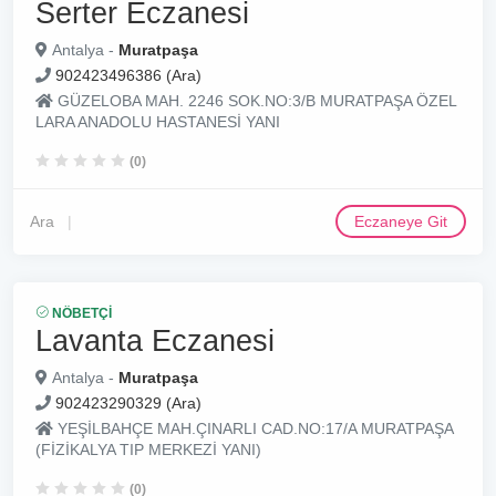
Serter Eczanesi
Antalya -
Muratpaşa
902423496386 (Ara)
GÜZELOBA MAH. 2246 SOK.NO:3/B MURATPAŞA ÖZEL
LARA ANADOLU HASTANESİ YANI
(0)
Ara
Eczaneye Git
NÖBETÇI
Lavanta Eczanesi
Antalya -
Muratpaşa
902423290329 (Ara)
YEŞİLBAHÇE MAH.ÇINARLI CAD.NO:17/A MURATPAŞA
(FİZİKALYA TIP MERKEZİ YANI)
(0)