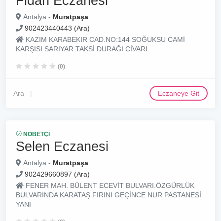
Fidan Eczanesi
Antalya -
Muratpaşa
902423440443 (Ara)
KAZIM KARABEKIR CAD.NO:144 SOĞUKSU CAMİ
KARŞISI SARIYAR TAKSİ DURAĞI CİVARI
(0)
Ara
Eczaneye Git
NÖBETÇI
Selen Eczanesi
Antalya -
Muratpaşa
902429660897 (Ara)
FENER MAH. BÜLENT ECEVİT BULVARI.ÖZGÜRLÜK
BULVARINDA KARATAŞ FIRINI GEÇİNCE NUR PASTANESİ
YANI