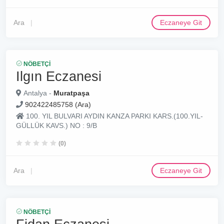
Ara
Eczaneye Git
NÖBETÇI
Ilgın Eczanesi
Antalya -
Muratpaşa
902422485758 (Ara)
100. YIL BULVARI AYDIN KANZA PARKI KARS.(100.YIL-
GÜLLÜK KAVS.) NO : 9/B
(0)
Ara
Eczaneye Git
NÖBETÇI