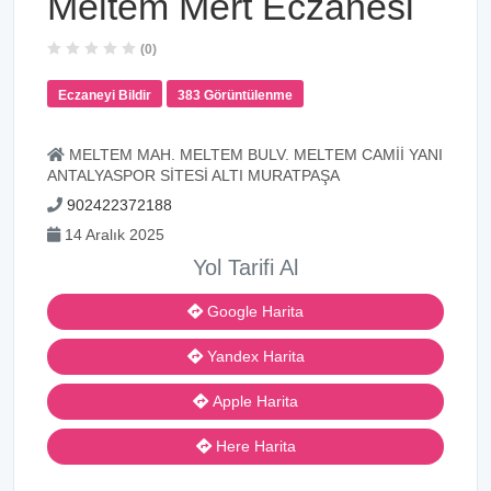
Meltem Mert Eczanesi
(0)
Eczaneyi Bildir
383 Görüntülenme
MELTEM MAH. MELTEM BULV. MELTEM CAMİİ YANI
ANTALYASPOR SİTESİ ALTI MURATPAŞA
902422372188
14 Aralık 2025
Yol Tarifi Al
Google Harita
Yandex Harita
Apple Harita
Here Harita