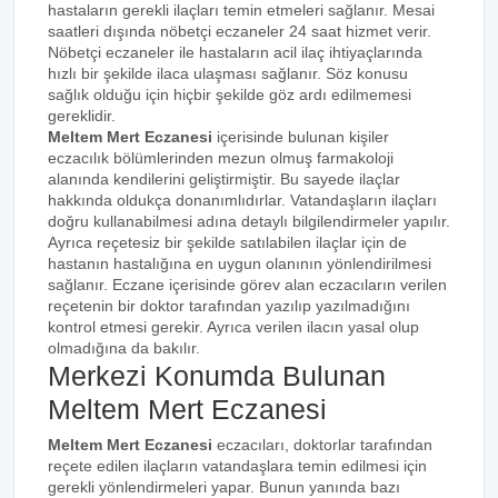
hastaların gerekli ilaçları temin etmeleri sağlanır. Mesai
saatleri dışında nöbetçi eczaneler 24 saat hizmet verir.
Nöbetçi eczaneler ile hastaların acil ilaç ihtiyaçlarında
hızlı bir şekilde ilaca ulaşması sağlanır. Söz konusu
sağlık olduğu için hiçbir şekilde göz ardı edilmemesi
gereklidir.
Meltem Mert Eczanesi
içerisinde bulunan kişiler
eczacılık bölümlerinden mezun olmuş farmakoloji
alanında kendilerini geliştirmiştir. Bu sayede ilaçlar
hakkında oldukça donanımlıdırlar. Vatandaşların ilaçları
doğru kullanabilmesi adına detaylı bilgilendirmeler yapılır.
Ayrıca reçetesiz bir şekilde satılabilen ilaçlar için de
hastanın hastalığına en uygun olanının yönlendirilmesi
sağlanır. Eczane içerisinde görev alan eczacıların verilen
reçetenin bir doktor tarafından yazılıp yazılmadığını
kontrol etmesi gerekir. Ayrıca verilen ilacın yasal olup
olmadığına da bakılır.
Merkezi Konumda Bulunan
Meltem Mert Eczanesi
Meltem Mert Eczanesi
eczacıları, doktorlar tarafından
reçete edilen ilaçların vatandaşlara temin edilmesi için
gerekli yönlendirmeleri yapar. Bunun yanında bazı