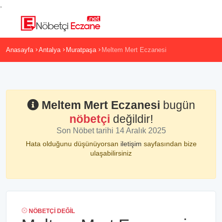
,
Anasayfa
Antalya
Muratpaşa
Meltem Mert Eczanesi
Meltem Mert Eczanesi
bugün
nöbetçi
değildir!
Son Nöbet tarihi 14 Aralık 2025
Hata olduğunu düşünüyorsan
iletişim
sayfasından bize
ulaşabilirsiniz
NÖBETÇI DEĞIL