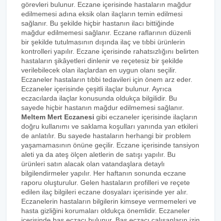
görevleri bulunur. Eczane içerisinde hastaların mağdur
edilmemesi adına eksik olan ilaçların temin edilmesi
sağlanır. Bu şekilde hiçbir hastanın ilacı bittiğinde
mağdur edilmemesi sağlanır. Eczane raflarının düzenli
bir şekilde tutulmasının dışında ilaç ve tıbbi ürünlerin
kontrolleri yapılır. Eczane içerisinde rahatsızlığını belirten
hastaların şikâyetleri dinlenir ve reçetesiz bir şekilde
verilebilecek olan ilaçlardan en uygun olanı seçilir.
Eczaneler hastaların tıbbi tedavileri için önem arz eder.
Eczaneler içerisinde çeşitli ilaçlar bulunur. Ayrıca
eczacılarda ilaçlar konusunda oldukça bilgilidir. Bu
sayede hiçbir hastanın mağdur edilmemesi sağlanır.
Meltem Mert Eczanesi
gibi eczaneler içerisinde ilaçların
doğru kullanımı ve saklama koşulları yanında yan etkileri
de anlatılır. Bu sayede hastaların herhangi bir problem
yaşamamasının önüne geçilir. Eczane içerisinde tansiyon
aleti ya da ateş ölçen aletlerin de satışı yapılır. Bu
ürünleri satın alacak olan vatandaşlara detaylı
bilgilendirmeler yapılır. Her haftanın sonunda eczane
raporu oluşturulur. Gelen hastaların profilleri ve reçete
edilen ilaç bilgileri eczane dosyaları içerisinde yer alır.
Eczanelerin hastaların bilgilerin kimseye vermemeleri ve
hasta gizliğini korumaları oldukça önemlidir. Eczaneler
içerisinde baş eczacı bulunur. Baş eczacı çalışanların izin