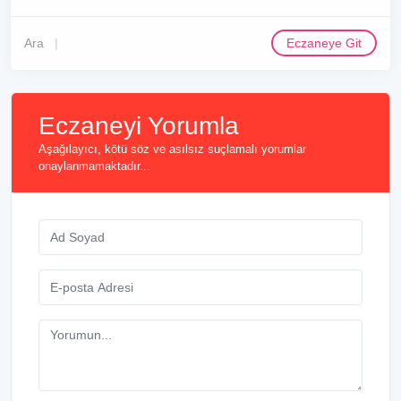
Ara
Eczaneye Git
Eczaneyi Yorumla
Aşağılayıcı, kötü söz ve asılsız suçlamalı yorumlar
onaylanmamaktadır...