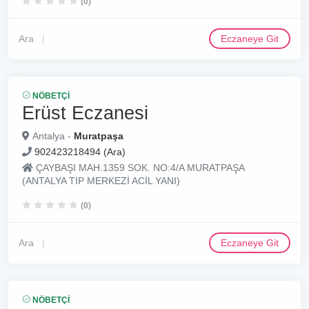
(0)
Ara
Eczaneye Git
NÖBETÇI
Erüst Eczanesi
Antalya -
Muratpaşa
902423218494 (Ara)
ÇAYBAŞI MAH.1359 SOK. NO:4/A MURATPAŞA
(ANTALYA TIP MERKEZİ ACİL YANI)
(0)
Ara
Eczaneye Git
NÖBETÇI