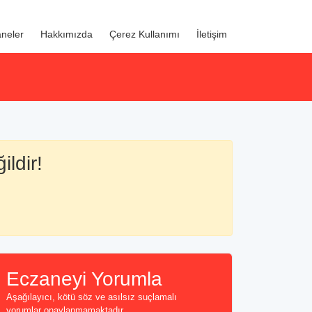
neler
Hakkımızda
Çerez Kullanımı
İletişim
ildir!
Eczaneyi Yorumla
Aşağılayıcı, kötü söz ve asılsız suçlamalı
yorumlar onaylanmamaktadır...