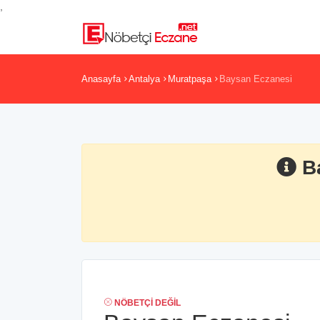
,
Anasayfa
Antalya
Muratpaşa
Baysan Eczanesi
B
NÖBETÇI DEĞIL