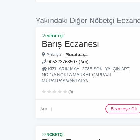
Yakındaki Diğer Nöbetçi Eczane
NÖBETÇI
Barış Eczanesi
Antalya -
Muratpaşa
905323768507 (Ara)
KIZILARIK MAH. 2785 SOK. YALÇIN APT.
NO:1/A NOKTA MARKET ÇAPRAZI
MURATPAŞA/ANTALYA
(0)
Ara
Eczaneye Git
NÖBETÇI