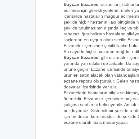
Baysan Eczanesi
eczacıları, doktorla
edilmesi için gerekli yönlendirmeleri 
içerisinde hastaların mağdur edilmemes
şekilde hiçbir hastanın ilacı bittiğind
şekilde tutulmasının dışında ilaç ve tıbb
rahatsızlığını belirten hastaların şikâye
ilaçlardan en uygun olanı seçilir. Eczan
Eczaneler içerisinde çeşitli ilaçlar bulu
Bu sayede hiçbir hastanın mağdur edi
Baysan Eczanesi
gibi eczaneler içeri
yanında yan etkileri de anlatılır. Bu
önüne geçilir. Eczane içerisinde tansiyo
ürünleri satın alacak olan vatandaşlara
eczane raporu oluşturulur. Gelen hastala
dosyaları içerisinde yer alır.
Eczanelerin hastaların bilgilerin kims
önemlidir. Eczaneler içerisinde baş ecz
çalışma saatlerini belirleyebilir. Anca
belirleyemez. Sistemik bir şekilde o 
için bir düzen kurulmuştur. Bu şekilde
eczane olarak fazla mesai yapar.