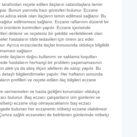
r tarafından reçete edilen ilaçların vatandaşlara temin
yapar. Bunun yanında bazı görevleri bulunur. Eczane
i adına eksik olan ilaçların temin edilmesi sağlanır. Bu
e mağdur edilmemesi sağlanır. Eczane raflarının düzenli bir
i ürünlerin kontrolleri yapılır. Eczane içerisinde
tleri dinlenir ve reçetesiz bir şekilde verilebilecek olan
eler hastaların tıbbi tedavileri için önem arz eder.
nur. Ayrıca eczacılarda ilaçlar konusunda oldukça bilgilidir.
lmemesi sağlanır.
sinde ilaçların doğru kullanımı ve saklama koşulları
 sayede hastaların herhangi bir problem yaşamamasının
n aleti ya da ateş ölçen aletlerin de satışı yapılır. Bu
 detaylı bilgilendirmeler yapılır. Her haftanın sonunda
rın profilleri ve reçete edilen ilaç bilgileri eczane
eye vermemeleri ve hasta gizliğini korumaları oldukça
acı bulunur. Baş eczacı çalışanların izin günlerini ve
k nöbetçi eczane olup olmayacaklarını baş eczacı
bölgede bulunan her eczanenin nöbetçi eczane olabilmesi
 Çumra sağlık eczaneleri de belirlenen günlerinde nöbetçi