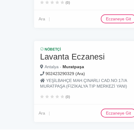
(0)
Ara
Eczaneye Git
NÖBETÇI
Lavanta Eczanesi
Antalya -
Muratpaşa
902423290329 (Ara)
YEŞİLBAHÇE MAH.ÇINARLI CAD.NO:17/A
MURATPAŞA (FİZİKALYA TIP MERKEZİ YANI)
(0)
Ara
Eczaneye Git