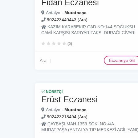
Fidan Eczanesi
Antalya -
Muratpaşa
902423440443 (Ara)
KAZIM KARABEKIR CAD.NO:144 SOĞUKSU
CAMİ KARŞISI SARIYAR TAKSİ DURAĞI CİVARI
(0)
Ara
Eczaneye Git
NÖBETÇI
Erüst Eczanesi
Antalya -
Muratpaşa
902423218494 (Ara)
ÇAYBAŞI MAH.1359 SOK. NO:4/A
MURATPAŞA (ANTALYA TIP MERKEZİ ACİL YANI