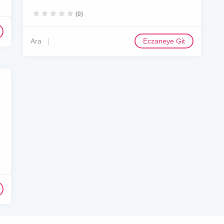
(0)
Ara
Eczaneye Git