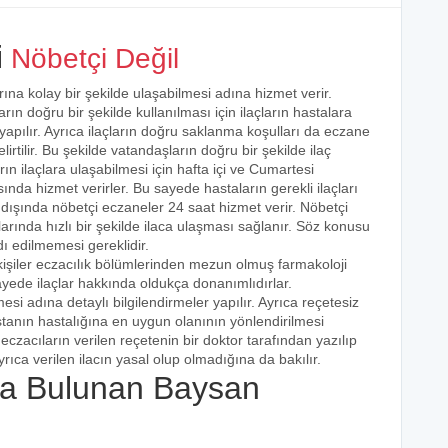
i
Nöbetçi Değil
rına kolay bir şekilde ulaşabilmesi adına hizmet verir.
arın doğru bir şekilde kullanılması için ilaçların hastalara
 yapılır. Ayrıca ilaçların doğru saklanma koşulları da eczane
irtilir. Bu şekilde vatandaşların doğru bir şekilde ilaç
ın ilaçlara ulaşabilmesi için hafta içi ve Cumartesi
ında hizmet verirler. Bu sayede hastaların gerekli ilaçları
 dışında nöbetçi eczaneler 24 saat hizmet verir. Nöbetçi
açlarında hızlı bir şekilde ilaca ulaşması sağlanır. Söz konusu
dı edilmemesi gereklidir.
kişiler eczacılık bölümlerinden mezun olmuş farmakoloji
 sayede ilaçlar hakkında oldukça donanımlıdırlar.
esi adına detaylı bilgilendirmeler yapılır. Ayrıca reçetesiz
hastanın hastalığına en uygun olanının yönlendirilmesi
eczacıların verilen reçetenin bir doktor tarafından yazılıp
rıca verilen ilacın yasal olup olmadığına da bakılır.
a Bulunan Baysan