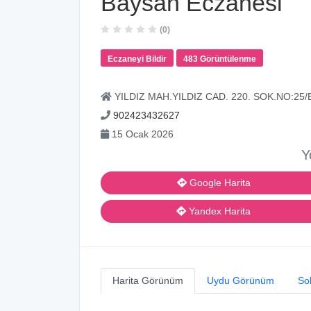
Baysan Eczanesi
(0)
Eczaneyi Bildir
483 Görüntülenme
YILDIZ MAH.YILDIZ CAD. 220. SOK.NO:2
902423432627
15 Ocak 2026
Y
Google Harita
Yandex Harita
Harita Görünüm
Uydu Görünüm
So