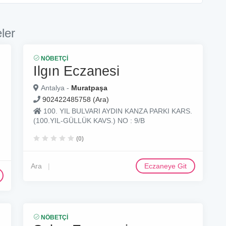
ler
NÖBETÇI
Ilgın Eczanesi
Antalya -
Muratpaşa
902422485758 (Ara)
100. YIL BULVARI AYDIN KANZA PARKI KARS.
(100.YIL-GÜLLÜK KAVS.) NO : 9/B
(0)
Ara
Eczaneye Git
NÖBETÇI