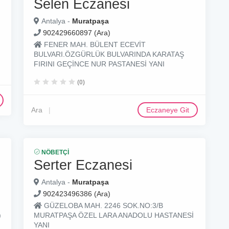
Selen Eczanesi
Antalya -
Muratpaşa
902429660897 (Ara)
FENER MAH. BÜLENT ECEVİT
BULVARI.ÖZGÜRLÜK BULVARINDA KARATAŞ
FIRINI GEÇİNCE NUR PASTANESİ YANI
(0)
Ara
Eczaneye Git
NÖBETÇI
Serter Eczanesi
Antalya -
Muratpaşa
902423496386 (Ara)
GÜZELOBA MAH. 2246 SOK.NO:3/B
)
MURATPAŞA ÖZEL LARA ANADOLU HASTANESİ
YANI