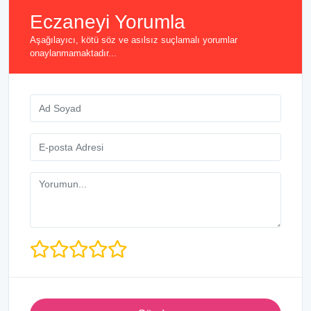
Eczaneyi Yorumla
Aşağılayıcı, kötü söz ve asılsız suçlamalı yorumlar
onaylanmamaktadır...