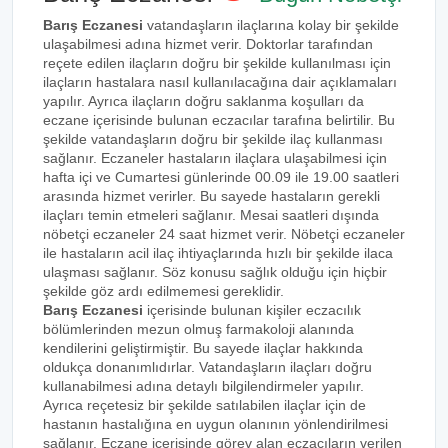
Barış Eczanesi
vatandaşların ilaçlarına kolay bir şekilde
ulaşabilmesi adına hizmet verir. Doktorlar tarafından
reçete edilen ilaçların doğru bir şekilde kullanılması için
ilaçların hastalara nasıl kullanılacağına dair açıklamaları
yapılır. Ayrıca ilaçların doğru saklanma koşulları da
eczane içerisinde bulunan eczacılar tarafına belirtilir. Bu
şekilde vatandaşların doğru bir şekilde ilaç kullanması
sağlanır. Eczaneler hastaların ilaçlara ulaşabilmesi için
hafta içi ve Cumartesi günlerinde 00.09 ile 19.00 saatleri
arasında hizmet verirler. Bu sayede hastaların gerekli
ilaçları temin etmeleri sağlanır. Mesai saatleri dışında
nöbetçi eczaneler 24 saat hizmet verir. Nöbetçi eczaneler
ile hastaların acil ilaç ihtiyaçlarında hızlı bir şekilde ilaca
ulaşması sağlanır. Söz konusu sağlık olduğu için hiçbir
şekilde göz ardı edilmemesi gereklidir.
Barış Eczanesi
içerisinde bulunan kişiler eczacılık
bölümlerinden mezun olmuş farmakoloji alanında
kendilerini geliştirmiştir. Bu sayede ilaçlar hakkında
oldukça donanımlıdırlar. Vatandaşların ilaçları doğru
kullanabilmesi adına detaylı bilgilendirmeler yapılır.
Ayrıca reçetesiz bir şekilde satılabilen ilaçlar için de
hastanın hastalığına en uygun olanının yönlendirilmesi
sağlanır. Eczane içerisinde görev alan eczacıların verilen