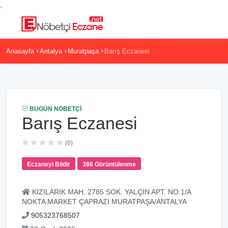
,
Anasayfa
Antalya
Muratpaşa
Barış Eczanesi
BUGÜN NÖBETÇI
Barış Eczanesi
(0)
Eczaneyi Bildir
386 Görüntülenme
KIZILARIK MAH. 2785 SOK. YALÇIN APT. NO:1/A
NOKTA MARKET ÇAPRAZI MURATPAŞA/ANTALYA
905323768507