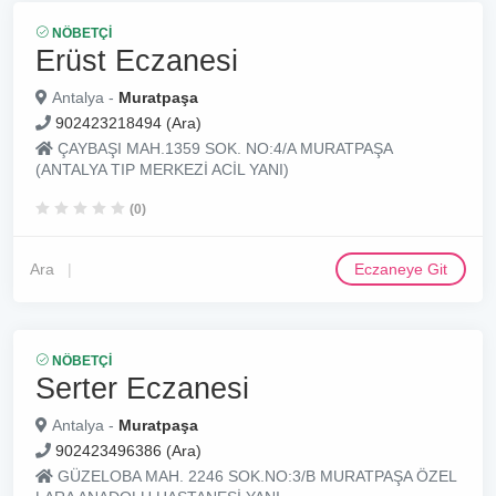
NÖBETÇI
Erüst Eczanesi
Antalya -
Muratpaşa
902423218494 (Ara)
ÇAYBAŞI MAH.1359 SOK. NO:4/A MURATPAŞA
(ANTALYA TIP MERKEZİ ACİL YANI)
(0)
Ara
Eczaneye Git
NÖBETÇI
Serter Eczanesi
Antalya -
Muratpaşa
902423496386 (Ara)
GÜZELOBA MAH. 2246 SOK.NO:3/B MURATPAŞA ÖZEL