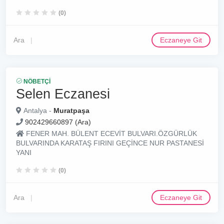
(0)
Ara
Eczaneye Git
NÖBETÇI
Selen Eczanesi
Antalya -
Muratpaşa
902429660897 (Ara)
FENER MAH. BÜLENT ECEVİT BULVARI.ÖZGÜRLÜK
BULVARINDA KARATAŞ FIRINI GEÇİNCE NUR PASTANESİ
YANI
(0)
Ara
Eczaneye Git