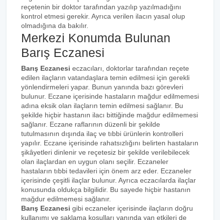
reçetenin bir doktor tarafından yazılıp yazılmadığını
kontrol etmesi gerekir. Ayrıca verilen ilacın yasal olup
olmadığına da bakılır.
Merkezi Konumda Bulunan
Barış Eczanesi
Barış Eczanesi
eczacıları, doktorlar tarafından reçete
edilen ilaçların vatandaşlara temin edilmesi için gerekli
yönlendirmeleri yapar. Bunun yanında bazı görevleri
bulunur. Eczane içerisinde hastaların mağdur edilmemesi
adına eksik olan ilaçların temin edilmesi sağlanır. Bu
şekilde hiçbir hastanın ilacı bittiğinde mağdur edilmemesi
sağlanır. Eczane raflarının düzenli bir şekilde
tutulmasının dışında ilaç ve tıbbi ürünlerin kontrolleri
yapılır. Eczane içerisinde rahatsızlığını belirten hastaların
şikâyetleri dinlenir ve reçetesiz bir şekilde verilebilecek
olan ilaçlardan en uygun olanı seçilir. Eczaneler
hastaların tıbbi tedavileri için önem arz eder. Eczaneler
içerisinde çeşitli ilaçlar bulunur. Ayrıca eczacılarda ilaçlar
konusunda oldukça bilgilidir. Bu sayede hiçbir hastanın
mağdur edilmemesi sağlanır.
Barış Eczanesi
gibi eczaneler içerisinde ilaçların doğru
kullanımı ve saklama koşulları yanında yan etkileri de