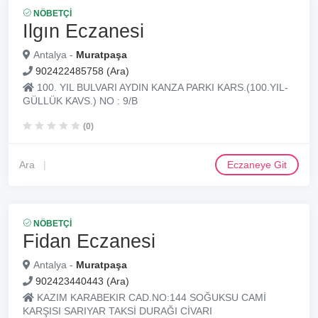
NÖBETÇI
Ilgın Eczanesi
Antalya -
Muratpaşa
902422485758 (Ara)
100. YIL BULVARI AYDIN KANZA PARKI KARS.(100.YIL-
GÜLLÜK KAVS.) NO : 9/B
(0)
Ara
Eczaneye Git
NÖBETÇI
Fidan Eczanesi
Antalya -
Muratpaşa
902423440443 (Ara)
KAZIM KARABEKIR CAD.NO:144 SOĞUKSU CAMİ
KARŞISI SARIYAR TAKSİ DURAĞI CİVARI