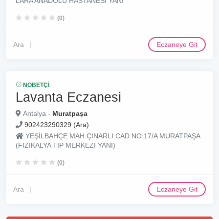
LARA ANADOLU HASTANESİ YANI
(0)
Ara
Eczaneye Git
NÖBETÇI
Lavanta Eczanesi
Antalya -
Muratpaşa
902423290329 (Ara)
YEŞİLBAHÇE MAH.ÇINARLI CAD.NO:17/A MURATPAŞA
(FİZİKALYA TIP MERKEZİ YANI)
(0)
Ara
Eczaneye Git