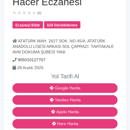
Hacer Eczanesi
(0)
Eczaneyi Bildir
628 Görüntülenme
ATATÜRK MAH. 2627 SOK. NO:45/A .ATATÜRK
ANADOLU LİSESİ ARKASI.SOL ÇAPRAZI. TAHTAKALE
AVM DOKUMA ŞUBESİ YANI.
905010127707
28 Aralık 2025
Yol Tarifi Al
Google Harita
Yandex Harita
Apple Harita
Here Harita