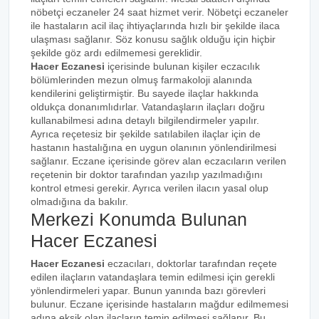
nöbetçi eczaneler 24 saat hizmet verir. Nöbetçi eczaneler
ile hastaların acil ilaç ihtiyaçlarında hızlı bir şekilde ilaca
ulaşması sağlanır. Söz konusu sağlık olduğu için hiçbir
şekilde göz ardı edilmemesi gereklidir.
Hacer Eczanesi
içerisinde bulunan kişiler eczacılık
bölümlerinden mezun olmuş farmakoloji alanında
kendilerini geliştirmiştir. Bu sayede ilaçlar hakkında
oldukça donanımlıdırlar. Vatandaşların ilaçları doğru
kullanabilmesi adına detaylı bilgilendirmeler yapılır.
Ayrıca reçetesiz bir şekilde satılabilen ilaçlar için de
hastanın hastalığına en uygun olanının yönlendirilmesi
sağlanır. Eczane içerisinde görev alan eczacıların verilen
reçetenin bir doktor tarafından yazılıp yazılmadığını
kontrol etmesi gerekir. Ayrıca verilen ilacın yasal olup
olmadığına da bakılır.
Merkezi Konumda Bulunan
Hacer Eczanesi
Hacer Eczanesi
eczacıları, doktorlar tarafından reçete
edilen ilaçların vatandaşlara temin edilmesi için gerekli
yönlendirmeleri yapar. Bunun yanında bazı görevleri
bulunur. Eczane içerisinde hastaların mağdur edilmemesi
adına eksik olan ilaçların temin edilmesi sağlanır. Bu