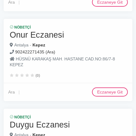
Ara
Eczaneye Git
NÖBETÇI
Onur Eczanesi
Antalya -
Kepez
902422271435 (Ara)
HÜSNÜ KARAKAŞ MAH. HASTANE CAD.NO:86/7-8
KEPEZ
(0)
Ara
Eczaneye Git
NÖBETÇI
Duygu Eczanesi
Antalya -
Kepez