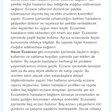
şekilde hiçbir hastanın ilacı bittiğinde mağdur edilmemesi
sağlanır. Eczane raflarının düzenli bir şekilde
tutulmasının dışında ilaç ve tıbbi ürünlerin kontrolleri
yapılır. Eczane içerisinde rahatsızlığını belirten hastaların
şikâyetleri dinlenir ve reçetesiz bir şekilde verilebilecek
olan ilaçlardan en uygun olanı seçilir. Eczaneler
hastaların tıbbi tedavileri için önem arz eder. Eczaneler
içerisinde çeşitli ilaçlar bulunur. Ayrıca eczacılarda ilaçlar
konusunda oldukça bilgilidir. Bu sayede hiçbir hastanın
mağdur edilmemesi sağlanır.
Hacer Eczanesi
gibi eczaneler içerisinde ilaçların doğru
kullanımı ve saklama koşulları yanında yan etkileri de
anlatılır. Bu sayede hastaların herhangi bir problem
yaşamamasının önüne geçilir. Eczane içerisinde tansiyon
aleti ya da ateş ölçen aletlerin de satışı yapılır. Bu
ürünleri satın alacak olan vatandaşlara detaylı
bilgilendirmeler yapılır. Her haftanın sonunda eczane
raporu oluşturulur. Gelen hastaların profilleri ve reçete
edilen ilaç bilgileri eczane dosyaları içerisinde yer alır.
Eczanelerin hastaların bilgilerin kimseye vermemeleri ve
hasta gizliğini korumaları oldukça önemlidir. Eczaneler
içerisinde baş eczacı bulunur. Baş eczacı çalışanların izin
günlerini ve çalışma saatlerini belirleyebilir. Ancak nöbetçi