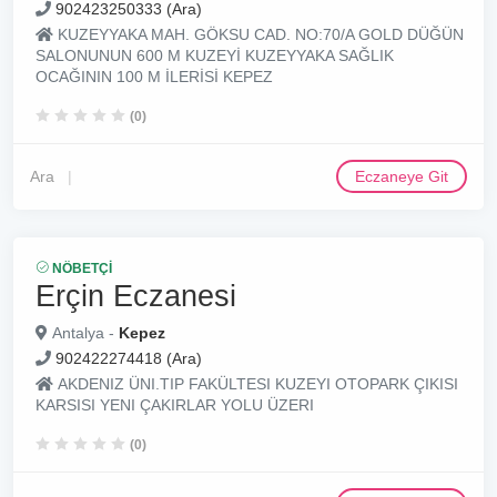
902423250333 (Ara)
KUZEYYAKA MAH. GÖKSU CAD. NO:70/A GOLD DÜĞÜN
SALONUNUN 600 M KUZEYİ KUZEYYAKA SAĞLIK
OCAĞININ 100 M İLERİSİ KEPEZ
(0)
Ara
Eczaneye Git
NÖBETÇI
Erçin Eczanesi
Antalya -
Kepez
902422274418 (Ara)
AKDENIZ ÜNI.TIP FAKÜLTESI KUZEYI OTOPARK ÇIKISI
KARSISI YENI ÇAKIRLAR YOLU ÜZERI
(0)