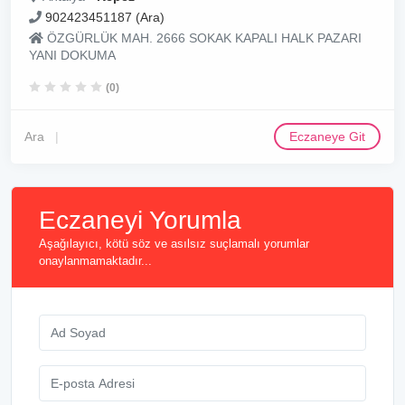
902423451187 (Ara)
ÖZGÜRLÜK MAH. 2666 SOKAK KAPALI HALK PAZARI
YANI DOKUMA
(0)
Ara
Eczaneye Git
Eczaneyi Yorumla
Aşağılayıcı, kötü söz ve asılsız suçlamalı yorumlar
onaylanmamaktadır...