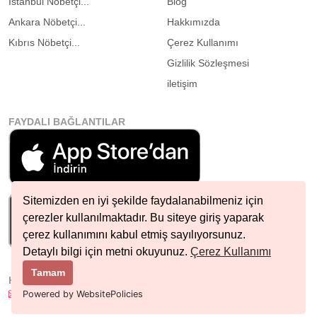
İstanbul Nöbetçi...
Blog
Ankara Nöbetçi...
Hakkımızda
Kıbrıs Nöbetçi...
Çerez Kullanımı
Gizlilik Sözleşmesi
iletişim
FAYDALI BAĞLANTILAR
Sitemizden en iyi şekilde faydalanabilmeniz için
çerezler kullanılmaktadır. Bu siteye giriş yaparak
çerez kullanımını kabul etmiş sayılıyorsunuz.
Detaylı bilgi için metni okuyunuz.
Çerez Kullanımı
Tamam
HIZLI İLETIŞIM
info@nobetcieczane.net
Powered by WebsitePolicies