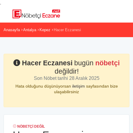
,
Anasayfa
Antalya
Kepez
Hacer Eczanesi
Hacer Eczanesi
bugün
nöbetçi
değildir!
Son Nöbet tarihi 28 Aralık 2025
Hata olduğunu düşünüyorsan
iletişim
sayfasından bize
ulaşabilirsiniz
NÖBETÇI DEĞIL