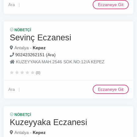
Ara
Eczaneye Git
NÖBETÇI
Sevinç Eczanesi
Antalya -
Kepez
902423262151 (Ara)
KUZEYYAKA MAH.2546 SOK.NO:12/A KEPEZ
(0)
Ara
Eczaneye Git
NÖBETÇI
Kuzeyyaka Eczanesi
Antalya -
Kepez