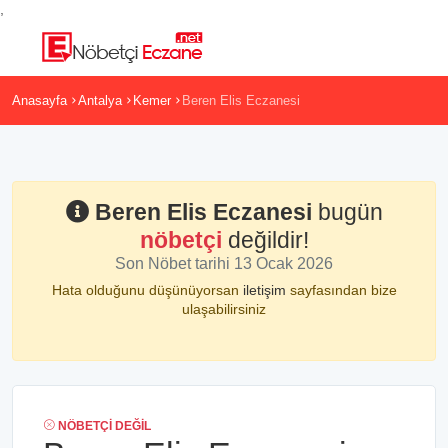
,
Anasayfa
Antalya
Kemer
Beren Elis Eczanesi
Beren Elis Eczanesi
bugün
nöbetçi
değildir!
Son Nöbet tarihi 13 Ocak 2026
Hata olduğunu düşünüyorsan
iletişim
sayfasından bize
ulaşabilirsiniz
NÖBETÇI DEĞIL