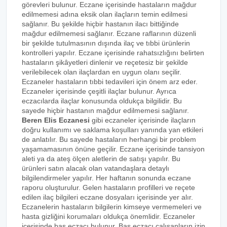
görevleri bulunur. Eczane içerisinde hastaların mağdur
edilmemesi adına eksik olan ilaçların temin edilmesi
sağlanır. Bu şekilde hiçbir hastanın ilacı bittiğinde
mağdur edilmemesi sağlanır. Eczane raflarının düzenli
bir şekilde tutulmasının dışında ilaç ve tıbbi ürünlerin
kontrolleri yapılır. Eczane içerisinde rahatsızlığını belirten
hastaların şikâyetleri dinlenir ve reçetesiz bir şekilde
verilebilecek olan ilaçlardan en uygun olanı seçilir.
Eczaneler hastaların tıbbi tedavileri için önem arz eder.
Eczaneler içerisinde çeşitli ilaçlar bulunur. Ayrıca
eczacılarda ilaçlar konusunda oldukça bilgilidir. Bu
sayede hiçbir hastanın mağdur edilmemesi sağlanır.
Beren Elis Eczanesi
gibi eczaneler içerisinde ilaçların
doğru kullanımı ve saklama koşulları yanında yan etkileri
de anlatılır. Bu sayede hastaların herhangi bir problem
yaşamamasının önüne geçilir. Eczane içerisinde tansiyon
aleti ya da ateş ölçen aletlerin de satışı yapılır. Bu
ürünleri satın alacak olan vatandaşlara detaylı
bilgilendirmeler yapılır. Her haftanın sonunda eczane
raporu oluşturulur. Gelen hastaların profilleri ve reçete
edilen ilaç bilgileri eczane dosyaları içerisinde yer alır.
Eczanelerin hastaların bilgilerin kimseye vermemeleri ve
hasta gizliğini korumaları oldukça önemlidir. Eczaneler
içerisinde baş eczacı bulunur. Baş eczacı çalışanların izin