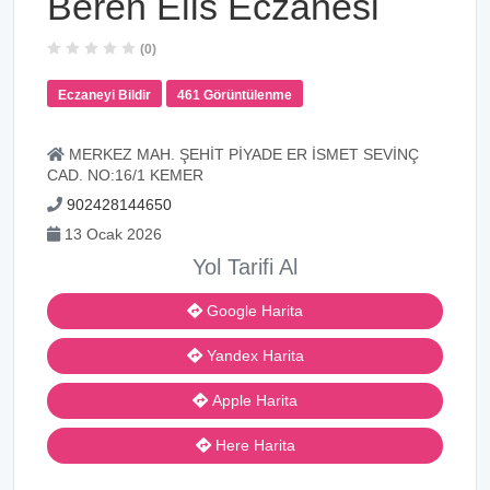
Beren Elis Eczanesi
(0)
Eczaneyi Bildir
461 Görüntülenme
MERKEZ MAH. ŞEHİT PİYADE ER İSMET SEVİNÇ
CAD. NO:16/1 KEMER
902428144650
13 Ocak 2026
Yol Tarifi Al
Google Harita
Yandex Harita
Apple Harita
Here Harita