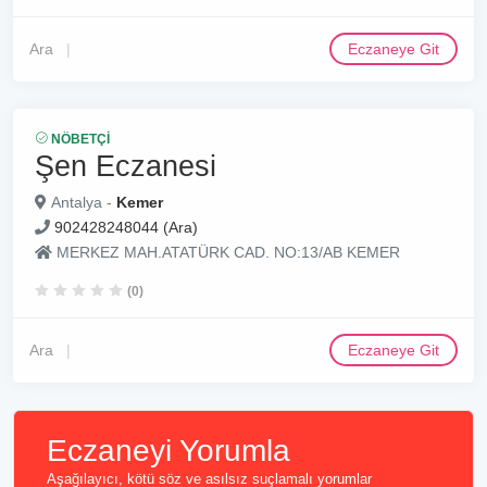
Ara
Eczaneye Git
NÖBETÇI
Şen Eczanesi
Antalya -
Kemer
902428248044 (Ara)
MERKEZ MAH.ATATÜRK CAD. NO:13/AB KEMER
(0)
Ara
Eczaneye Git
Eczaneyi Yorumla
Aşağılayıcı, kötü söz ve asılsız suçlamalı yorumlar