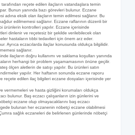
r tarafından reçete edilen ilaçların vatandaşlara temin
yapar. Bunun yanında bazı görevleri bulunur. Eczane
i adına eksik olan ilaçların temin edilmesi sağlanır. Bu
e mağdur edilmemesi sağlanır. Eczane raflarının düzenli bir
i ürünlerin kontrolleri yapılır. Eczane içerisinde
tleri dinlenir ve reçetesiz bir şekilde verilebilecek olan
eler hastaların tıbbi tedavileri için önem arz eder.
nur. Ayrıca eczacılarda ilaçlar konusunda oldukça bilgilidir.
lmemesi sağlanır.
sinde ilaçların doğru kullanımı ve saklama koşulları yanında
astaların herhangi bir problem yaşamamasının önüne geçilir.
teş ölçen aletlerin de satışı yapılır. Bu ürünleri satın
lendirmeler yapılır. Her haftanın sonunda eczane raporu
ve reçete edilen ilaç bilgileri eczane dosyaları içerisinde yer
eye vermemeleri ve hasta gizliğini korumaları oldukça
acı bulunur. Baş eczacı çalışanların izin günlerini ve
k nöbetçi eczane olup olmayacaklarını baş eczacı
bölgede bulunan her eczanenin nöbetçi eczane olabilmesi
 Çumra sağlık eczaneleri de belirlenen günlerinde nöbetçi