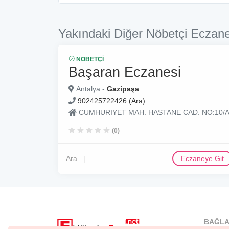
Yakındaki Diğer Nöbetçi Eczane
NÖBETÇI
Başaran Eczanesi
Antalya -
Gazipaşa
902425722426 (Ara)
CUMHURIYET MAH. HASTANE CAD. NO:10/
(0)
Ara
Eczaneye Git
BAĞLA