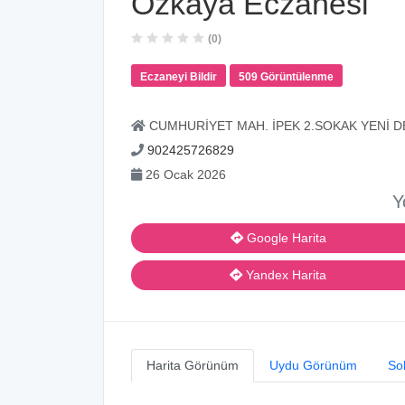
Özkaya Eczanesi
(0)
Eczaneyi Bildir
509 Görüntülenme
CUMHURİYET MAH. İPEK 2.SOKAK YENİ D
902425726829
26 Ocak 2026
Y
Google Harita
Yandex Harita
Harita Görünüm
Uydu Görünüm
So