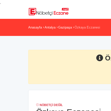
,
Anasayfa
Antalya
Gazipaşa
Özkaya Eczanesi
Ö
NÖBETÇI DEĞIL