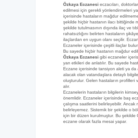
Özkaya Eczanesi
eczacıları, doktorla
edilmesi için gerekli yönlendirmeleri 
içerisinde hastaların mağdur edilmemes
şekilde hiçbir hastanın ilacı bittiğind
şekilde tutulmasının dışında ilaç ve tıbb
rahatsızlığını belirten hastaların şikâye
ilaçlardan en uygun olanı seçilir. Eczan
Eczaneler içerisinde çeşitli ilaçlar bulu
Bu sayede hiçbir hastanın mağdur edi
Özkaya Eczanesi
gibi eczaneler içeri
yan etkileri de anlatılır. Bu sayede h
Eczane içerisinde tansiyon aleti ya da a
alacak olan vatandaşlara detaylı bilgi
oluşturulur. Gelen hastaların profilleri 
alır.
Eczanelerin hastaların bilgilerin kims
önemlidir. Eczaneler içerisinde baş ecz
çalışma saatlerini belirleyebilir. Anca
belirleyemez. Sistemik bir şekilde o 
için bir düzen kurulmuştur. Bu şekilde
eczane olarak fazla mesai yapar.