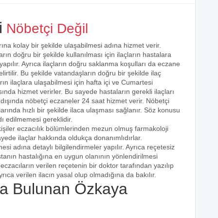
i
Nöbetçi Değil
rına kolay bir şekilde ulaşabilmesi adına hizmet verir.
arın doğru bir şekilde kullanılması için ilaçların hastalara
 yapılır. Ayrıca ilaçların doğru saklanma koşulları da eczane
irtilir. Bu şekilde vatandaşların doğru bir şekilde ilaç
ın ilaçlara ulaşabilmesi için hafta içi ve Cumartesi
ında hizmet verirler. Bu sayede hastaların gerekli ilaçları
 dışında nöbetçi eczaneler 24 saat hizmet verir. Nöbetçi
açlarında hızlı bir şekilde ilaca ulaşması sağlanır. Söz konusu
dı edilmemesi gereklidir.
kişiler eczacılık bölümlerinden mezun olmuş farmakoloji
 sayede ilaçlar hakkında oldukça donanımlıdırlar.
esi adına detaylı bilgilendirmeler yapılır. Ayrıca reçetesiz
hastanın hastalığına en uygun olanının yönlendirilmesi
eczacıların verilen reçetenin bir doktor tarafından yazılıp
rıca verilen ilacın yasal olup olmadığına da bakılır.
a Bulunan Özkaya