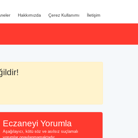
neler
Hakkımızda
Çerez Kullanımı
İletişim
ildir!
Eczaneyi Yorumla
Aşağılayıcı, kötü söz ve asılsız suçlamalı
yorumlar onaylanmamaktadır...