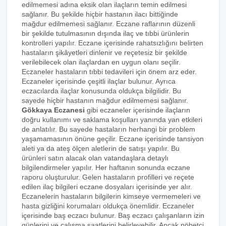
edilmemesi adına eksik olan ilaçların temin edilmesi
sağlanır. Bu şekilde hiçbir hastanın ilacı bittiğinde
mağdur edilmemesi sağlanır. Eczane raflarının düzenli
bir şekilde tutulmasının dışında ilaç ve tıbbi ürünlerin
kontrolleri yapılır. Eczane içerisinde rahatsızlığını belirten
hastaların şikâyetleri dinlenir ve reçetesiz bir şekilde
verilebilecek olan ilaçlardan en uygun olanı seçilir.
Eczaneler hastaların tıbbi tedavileri için önem arz eder.
Eczaneler içerisinde çeşitli ilaçlar bulunur. Ayrıca
eczacılarda ilaçlar konusunda oldukça bilgilidir. Bu
sayede hiçbir hastanın mağdur edilmemesi sağlanır.
Gökkaya Eczanesi
gibi eczaneler içerisinde ilaçların
doğru kullanımı ve saklama koşulları yanında yan etkileri
de anlatılır. Bu sayede hastaların herhangi bir problem
yaşamamasının önüne geçilir. Eczane içerisinde tansiyon
aleti ya da ateş ölçen aletlerin de satışı yapılır. Bu
ürünleri satın alacak olan vatandaşlara detaylı
bilgilendirmeler yapılır. Her haftanın sonunda eczane
raporu oluşturulur. Gelen hastaların profilleri ve reçete
edilen ilaç bilgileri eczane dosyaları içerisinde yer alır.
Eczanelerin hastaların bilgilerin kimseye vermemeleri ve
hasta gizliğini korumaları oldukça önemlidir. Eczaneler
içerisinde baş eczacı bulunur. Baş eczacı çalışanların izin
günlerini ve çalışma saatlerini belirleyebilir. Ancak nöbetçi