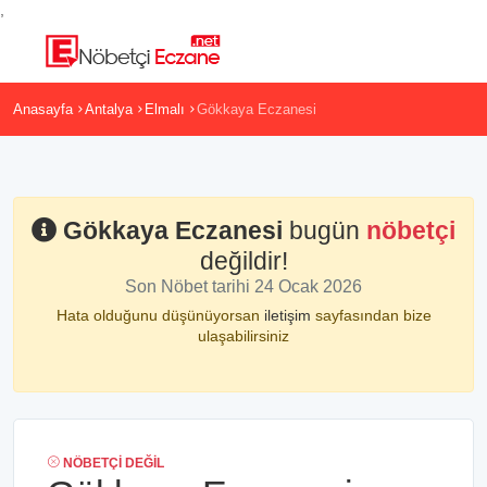
,
Anasayfa
Antalya
Elmalı
Gökkaya Eczanesi
Gökkaya Eczanesi
bugün
nöbetçi
değildir!
Son Nöbet tarihi 24 Ocak 2026
Hata olduğunu düşünüyorsan
iletişim
sayfasından bize
ulaşabilirsiniz
NÖBETÇI DEĞIL