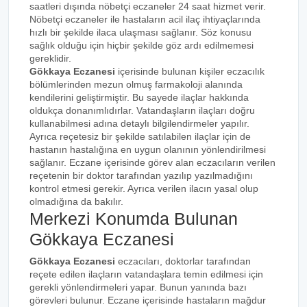
saatleri dışında nöbetçi eczaneler 24 saat hizmet verir.
Nöbetçi eczaneler ile hastaların acil ilaç ihtiyaçlarında
hızlı bir şekilde ilaca ulaşması sağlanır. Söz konusu
sağlık olduğu için hiçbir şekilde göz ardı edilmemesi
gereklidir.
Gökkaya Eczanesi
içerisinde bulunan kişiler eczacılık
bölümlerinden mezun olmuş farmakoloji alanında
kendilerini geliştirmiştir. Bu sayede ilaçlar hakkında
oldukça donanımlıdırlar. Vatandaşların ilaçları doğru
kullanabilmesi adına detaylı bilgilendirmeler yapılır.
Ayrıca reçetesiz bir şekilde satılabilen ilaçlar için de
hastanın hastalığına en uygun olanının yönlendirilmesi
sağlanır. Eczane içerisinde görev alan eczacıların verilen
reçetenin bir doktor tarafından yazılıp yazılmadığını
kontrol etmesi gerekir. Ayrıca verilen ilacın yasal olup
olmadığına da bakılır.
Merkezi Konumda Bulunan
Gökkaya Eczanesi
Gökkaya Eczanesi
eczacıları, doktorlar tarafından
reçete edilen ilaçların vatandaşlara temin edilmesi için
gerekli yönlendirmeleri yapar. Bunun yanında bazı
görevleri bulunur. Eczane içerisinde hastaların mağdur