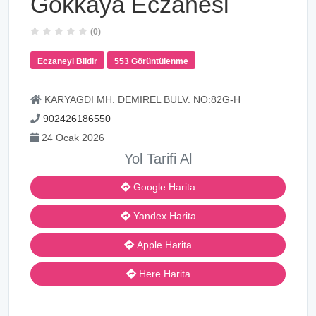
Gökkaya Eczanesi
(0)
Eczaneyi Bildir
553 Görüntülenme
KARYAGDI MH. DEMIREL BULV. NO:82G-H
902426186550
24 Ocak 2026
Yol Tarifi Al
Google Harita
Yandex Harita
Apple Harita
Here Harita