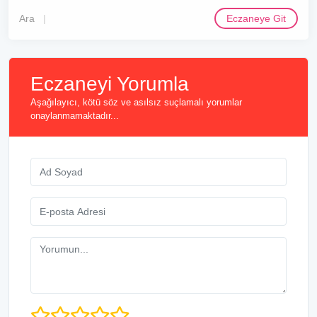
Ara
Eczaneye Git
Eczaneyi Yorumla
Aşağılayıcı, kötü söz ve asılsız suçlamalı yorumlar
onaylanmamaktadır...