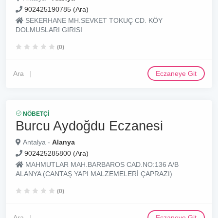
902425190785 (Ara)
SEKERHANE MH.SEVKET TOKUÇ CD. KÖY
DOLMUSLARI GIRISI
(0)
Ara
Eczaneye Git
NÖBETÇI
Burcu Aydoğdu Eczanesi
Antalya -
Alanya
902425285800 (Ara)
MAHMUTLAR MAH.BARBAROS CAD.NO:136 A/B
ALANYA (CANTAŞ YAPI MALZEMELERİ ÇAPRAZI)
(0)
Ara
Eczaneye Git