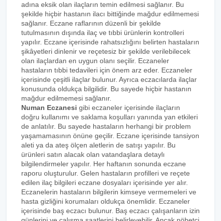
adına eksik olan ilaçların temin edilmesi sağlanır. Bu
şekilde hiçbir hastanın ilacı bittiğinde mağdur edilmemesi
sağlanır. Eczane raflarının düzenli bir şekilde
tutulmasının dışında ilaç ve tıbbi ürünlerin kontrolleri
yapılır. Eczane içerisinde rahatsızlığını belirten hastaların
şikâyetleri dinlenir ve reçetesiz bir şekilde verilebilecek
olan ilaçlardan en uygun olanı seçilir. Eczaneler
hastaların tıbbi tedavileri için önem arz eder. Eczaneler
içerisinde çeşitli ilaçlar bulunur. Ayrıca eczacılarda ilaçlar
konusunda oldukça bilgilidir. Bu sayede hiçbir hastanın
mağdur edilmemesi sağlanır.
Numan Eczanesi
gibi eczaneler içerisinde ilaçların
doğru kullanımı ve saklama koşulları yanında yan etkileri
de anlatılır. Bu sayede hastaların herhangi bir problem
yaşamamasının önüne geçilir. Eczane içerisinde tansiyon
aleti ya da ateş ölçen aletlerin de satışı yapılır. Bu
ürünleri satın alacak olan vatandaşlara detaylı
bilgilendirmeler yapılır. Her haftanın sonunda eczane
raporu oluşturulur. Gelen hastaların profilleri ve reçete
edilen ilaç bilgileri eczane dosyaları içerisinde yer alır.
Eczanelerin hastaların bilgilerin kimseye vermemeleri ve
hasta gizliğini korumaları oldukça önemlidir. Eczaneler
içerisinde baş eczacı bulunur. Baş eczacı çalışanların izin
günlerini ve çalışma saatlerini belirleyebilir. Ancak nöbetçi