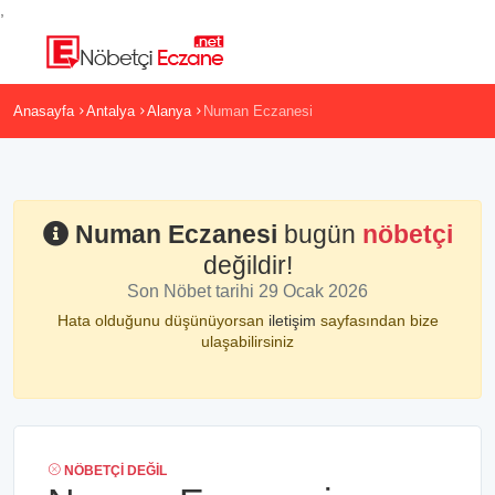
,
Anasayfa
Antalya
Alanya
Numan Eczanesi
Numan Eczanesi
bugün
nöbetçi
değildir!
Son Nöbet tarihi 29 Ocak 2026
Hata olduğunu düşünüyorsan
iletişim
sayfasından bize
ulaşabilirsiniz
NÖBETÇI DEĞIL