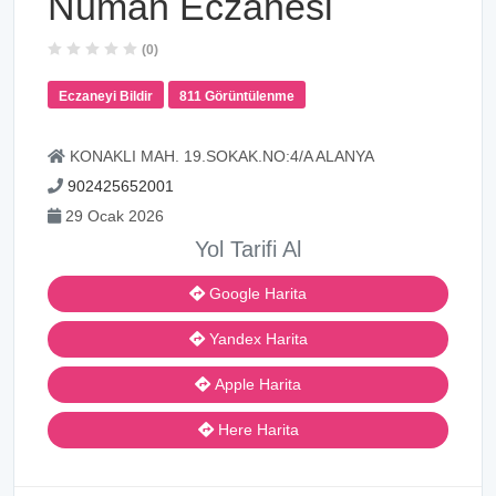
Numan Eczanesi
(0)
Eczaneyi Bildir
811 Görüntülenme
KONAKLI MAH. 19.SOKAK.NO:4/A ALANYA
902425652001
29 Ocak 2026
Yol Tarifi Al
Google Harita
Yandex Harita
Apple Harita
Here Harita