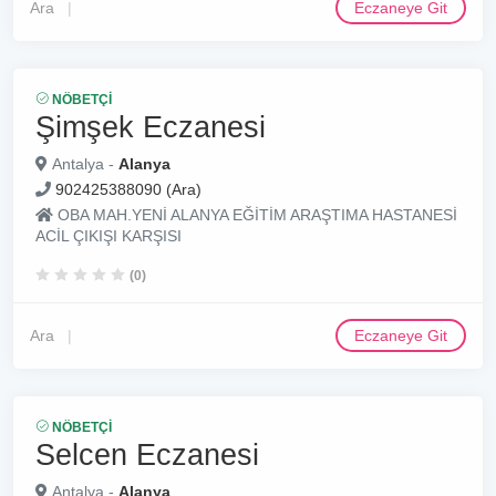
Ara
Eczaneye Git
NÖBETÇI
Şimşek Eczanesi
Antalya -
Alanya
902425388090 (Ara)
OBA MAH.YENİ ALANYA EĞİTİM ARAŞTIMA HASTANESİ
ACİL ÇIKIŞI KARŞISI
(0)
Ara
Eczaneye Git
NÖBETÇI
Selcen Eczanesi
Antalya -
Alanya