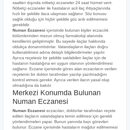
saatleri dışında nöbetçi eczaneler 24 saat hizmet verir.
Nöbetçi eczaneler ile hastaların acil ilaç ihtiyaçlarında
hızlı bir şekilde ilaca ulaşması sağlanır. Söz konusu
sağlık olduğu için hiçbir şekilde göz ardı edilmemesi
gereklidir.
Numan Eczanesi
içerisinde bulunan kişiler eczacılık
bölümlerinden mezun olmuş farmakoloji alanında
kendilerini geliştirmiştir. Bu sayede ilaçlar hakkında
oldukça donanımlıdırlar. Vatandaşların ilaçları doğru
kullanabilmesi adına detaylı bilgilendirmeler yapılır.
Ayrıca reçetesiz bir şekilde satılabilen ilaçlar için de
hastanın hastalığına en uygun olanının yönlendirilmesi
sağlanır. Eczane içerisinde görev alan eczacıların verilen
reçetenin bir doktor tarafından yazılıp yazılmadığını
kontrol etmesi gerekir. Ayrıca verilen ilacın yasal olup
olmadığına da bakılır.
Merkezi Konumda Bulunan
Numan Eczanesi
Numan Eczanesi
eczacıları, doktorlar tarafından reçete
edilen ilaçların vatandaşlara temin edilmesi için gerekli
yönlendirmeleri yapar. Bunun yanında bazı görevleri
bulunur. Eczane içerisinde hastaların mağdur edilmemesi