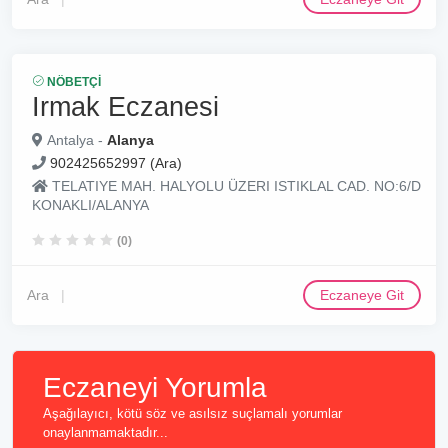
NÖBETÇI
Irmak Eczanesi
Antalya -
Alanya
902425652997 (Ara)
TELATIYE MAH. HALYOLU ÜZERI ISTIKLAL CAD. NO:6/D
KONAKLI/ALANYA
(0)
Ara
Eczaneye Git
Eczaneyi Yorumla
Aşağılayıcı, kötü söz ve asılsız suçlamalı yorumlar
onaylanmamaktadır...