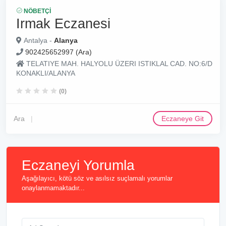
NÖBETÇI
Irmak Eczanesi
Antalya -
Alanya
902425652997 (Ara)
TELATIYE MAH. HALYOLU ÜZERI ISTIKLAL CAD. NO:6/D
KONAKLI/ALANYA
(0)
Ara
Eczaneye Git
Eczaneyi Yorumla
Aşağılayıcı, kötü söz ve asılsız suçlamalı yorumlar
onaylanmamaktadır...