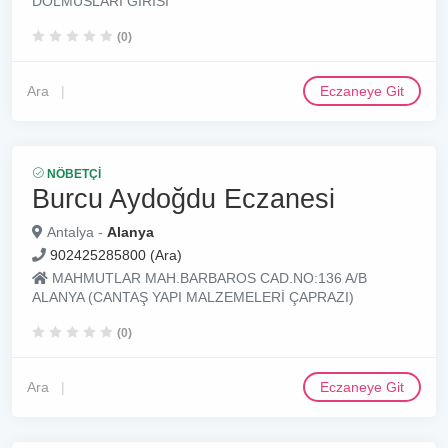
DOLMUSLARI GIRISI
(0)
Ara
Eczaneye Git
NÖBETÇI
Burcu Aydoğdu Eczanesi
Antalya -
Alanya
902425285800 (Ara)
MAHMUTLAR MAH.BARBAROS CAD.NO:136 A/B
ALANYA (CANTAŞ YAPI MALZEMELERİ ÇAPRAZI)
(0)
Ara
Eczaneye Git