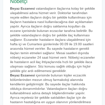
Nöbetçi
Beyaz Eczanesi
vatandaşların ilaçlarına kolay bir şekilde
ulaşabilmesi adına hizmet verir. Doktorlar tarafından
reçete edilen ilaçların doğru bir şekilde kullanılması için
ilaçların hastalara nasıl kullanılacağına dair açıklamaları
yapılır. Ayrıca ilaçların doğru saklanma koşulları da
eczane içerisinde bulunan eczacılar tarafına belirtilir. Bu
şekilde vatandaşların doğru bir şekilde ilaç kullanması
sağlanır. Eczaneler hastaların ilaçlara ulaşabilmesi için
hafta içi ve Cumartesi günlerinde 00.09 ile 19.00 saatleri
arasında hizmet verirler. Bu sayede hastaların gerekli
ilaçları temin etmeleri sağlanır. Mesai saatleri dışında
nöbetçi eczaneler 24 saat hizmet verir. Nöbetçi eczaneler
ile hastaların acil ilaç ihtiyaçlarında hızlı bir şekilde ilaca
ulaşması sağlanır. Söz konusu sağlık olduğu için hiçbir
şekilde göz ardı edilmemesi gereklidir.
Beyaz Eczanesi
içerisinde bulunan kişiler eczacılık
bölümlerinden mezun olmuş farmakoloji alanında
kendilerini geliştirmiştir. Bu sayede ilaçlar hakkında
oldukça donanımlıdırlar. Vatandaşların ilaçları doğru
kullanabilmesi adına detaylı bilgilendirmeler yapılır.
Ayrıca reçetesiz bir şekilde satılabilen ilaçlar için de
hastanın hastalığına en uygun olanının yönlendirilmesi