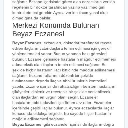
sağlanır. Eczane içerisinde görev alan eczacıların verilen
reçetenin bir doktor tarafından yazılıp yazılmadığını
kontrol etmesi gerekir. Ayrıca verilen ilacın yasal olup
olmadığına da bakılır.
Merkezi Konumda Bulunan
Beyaz Eczanesi
Beyaz Eczanesi
eczacıları, doktorlar tarafından reçete
edilen ilaçların vatandaşlara temin edilmesi için gerekli
yönlendirmeleri yapar. Bunun yanında bazı görevleri
bulunur. Eczane içerisinde hastaların mağdur edilmemesi
adına eksik olan ilaçların temin edilmesi sağlanır. Bu
şekilde hiçbir hastanın ilacı bittiğinde mağdur edilmemesi
sağlanır. Eczane raflarının düzenli bir şekilde
tutulmasının dışında ilaç ve tıbbi ürünlerin kontrolleri
yapılır. Eczane içerisinde rahatsızlığını belirten hastaların
şikâyetleri dinlenir ve reçetesiz bir şekilde verilebilecek
olan ilaçlardan en uygun olanı seçilir. Eczaneler
hastaların tıbbi tedavileri için önem arz eder. Eczaneler
içerisinde çeşitli ilaçlar bulunur. Ayrıca eczacılarda ilaçlar
konusunda oldukça bilgilidir. Bu sayede hiçbir hastanın
mağdur edilmemesi sağlanır.
Beyaz Eczanesi
gibi eczaneler içerisinde ilaçların doğru