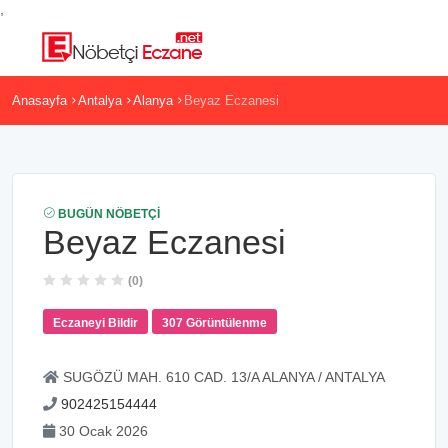
,
Anasayfa
Antalya
Alanya
Beyaz Eczanesi
BUGÜN NÖBETÇI
Beyaz Eczanesi
(0)
Eczaneyi Bildir
307 Görüntülenme
SUGÖZÜ MAH. 610 CAD. 13/A ALANYA / ANTALYA
902425154444
30 Ocak 2026