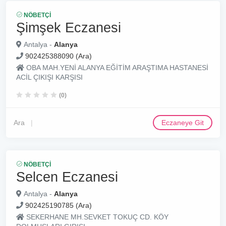
NÖBETÇI
Şimşek Eczanesi
Antalya -
Alanya
902425388090 (Ara)
OBA MAH.YENİ ALANYA EĞİTİM ARAŞTIMA HASTANESİ
ACİL ÇIKIŞI KARŞISI
(0)
Ara
Eczaneye Git
NÖBETÇI
Selcen Eczanesi
Antalya -
Alanya
902425190785 (Ara)
SEKERHANE MH.SEVKET TOKUÇ CD. KÖY