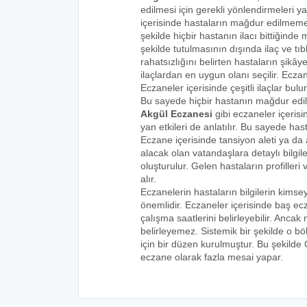
edilmesi için gerekli yönlendirmeleri 
içerisinde hastaların mağdur edilmemes
şekilde hiçbir hastanın ilacı bittiğind
şekilde tutulmasının dışında ilaç ve tıbb
rahatsızlığını belirten hastaların şikâye
ilaçlardan en uygun olanı seçilir. Eczan
Eczaneler içerisinde çeşitli ilaçlar bulu
Bu sayede hiçbir hastanın mağdur edi
Akgül Eczanesi
gibi eczaneler içerisi
yan etkileri de anlatılır. Bu sayede h
Eczane içerisinde tansiyon aleti ya da a
alacak olan vatandaşlara detaylı bilgi
oluşturulur. Gelen hastaların profilleri 
alır.
Eczanelerin hastaların bilgilerin kims
önemlidir. Eczaneler içerisinde baş ecz
çalışma saatlerini belirleyebilir. Anca
belirleyemez. Sistemik bir şekilde o 
için bir düzen kurulmuştur. Bu şekilde
eczane olarak fazla mesai yapar.