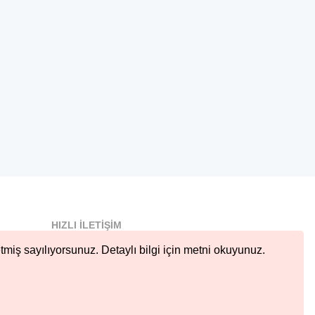
HIZLI İLETIŞIM
info@nobetcieczane.net
tmiş sayılıyorsunuz. Detaylı bilgi için metni okuyunuz.
BIZI TAKIP EDIN