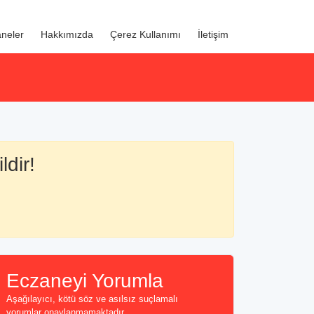
neler
Hakkımızda
Çerez Kullanımı
İletişim
ldir!
Eczaneyi Yorumla
Aşağılayıcı, kötü söz ve asılsız suçlamalı
yorumlar onaylanmamaktadır...