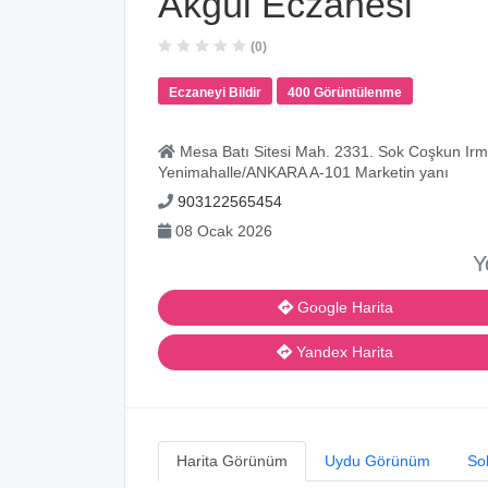
Akgül Eczanesi
(0)
Eczaneyi Bildir
400 Görüntülenme
Mesa Batı Sitesi Mah. 2331. Sok Coşkun Irm
Yenimahalle/ANKARA A-101 Marketin yanı
903122565454
08 Ocak 2026
Y
Google Harita
Yandex Harita
Harita Görünüm
Uydu Görünüm
So