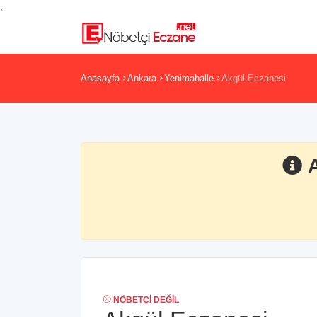
,
Anasayfa
Ankara
Yenimahalle
Akgül Eczanesi
NÖBETÇI DEĞIL