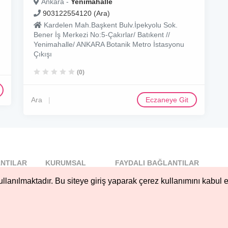
Ankara -
Yenimahalle
903122554120 (Ara)
Kardelen Mah.Başkent Bulv.İpekyolu Sok.
Bener İş Merkezi No:5-Çakırlar/ Batıkent //
Yenimahalle/ ANKARA Botanik Metro İstasyonu
Çıkışı
(0)
Ara
Eczaneye Git
NTILAR
KURUMSAL
FAYDALI BAĞLANTILAR
l
Blog
llanılmaktadır. Bu siteye giriş yaparak çerez kullanımını kabul e
..
Hakkımızda
Nöbetçi...
Çerez Kullanımı
öbetçi...
Gizlilik
Sözleşmesi