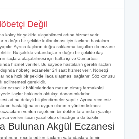
öbetçi Değil
na kolay bir şekilde ulaşabilmesi adına hizmet verir.
arın doğru bir şekilde kullanılması için ilaçların hastalara
 yapılır. Ayrıca ilaçların doğru saklanma koşulları da eczane
irtilir. Bu şekilde vatandaşların doğru bir şekilde ilaç
ın ilaçlara ulaşabilmesi için hafta içi ve Cumartesi
ında hizmet verirler. Bu sayede hastaların gerekli ilaçları
 dışında nöbetçi eczaneler 24 saat hizmet verir. Nöbetçi
açlarında hızlı bir şekilde ilaca ulaşması sağlanır. Söz konusu
dı edilmemesi gereklidir.
şiler eczacılık bölümlerinden mezun olmuş farmakoloji
 sayede ilaçlar hakkında oldukça donanımlıdırlar.
esi adına detaylı bilgilendirmeler yapılır. Ayrıca reçetesiz
hastanın hastalığına en uygun olanının yönlendirilmesi
eczacıların verilen reçetenin bir doktor tarafından yazılıp
rıca verilen ilacın yasal olup olmadığına da bakılır.
 Bulunan Akgül Eczanesi
tarafından reçete edilen ilaçların vatandaşlara temin