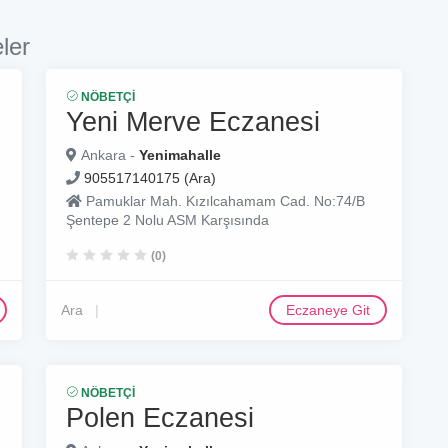
ler
NÖBETÇI
Yeni Merve Eczanesi
Ankara -
Yenimahalle
905517140175 (Ara)
Pamuklar Mah. Kızılcahamam Cad. No:74/B
Şentepe 2 Nolu ASM Karşısında
(0)
Ara
Eczaneye Git
NÖBETÇI
Polen Eczanesi