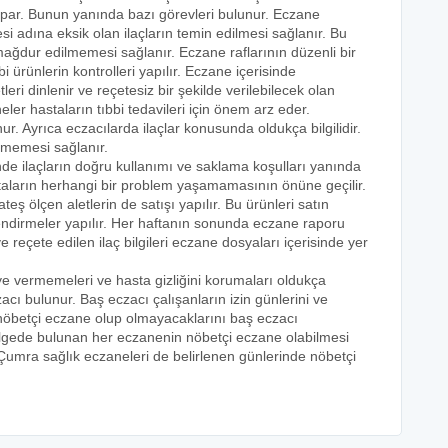
yapar. Bunun yanında bazı görevleri bulunur. Eczane
i adına eksik olan ilaçların temin edilmesi sağlanır. Bu
e mağdur edilmemesi sağlanır. Eczane raflarının düzenli bir
i ürünlerin kontrolleri yapılır. Eczane içerisinde
tleri dinlenir ve reçetesiz bir şekilde verilebilecek olan
eler hastaların tıbbi tedavileri için önem arz eder.
nur. Ayrıca eczacılarda ilaçlar konusunda oldukça bilgilidir.
lmemesi sağlanır.
nde ilaçların doğru kullanımı ve saklama koşulları yanında
astaların herhangi bir problem yaşamamasının önüne geçilir.
teş ölçen aletlerin de satışı yapılır. Bu ürünleri satın
lendirmeler yapılır. Her haftanın sonunda eczane raporu
ve reçete edilen ilaç bilgileri eczane dosyaları içerisinde yer
eye vermemeleri ve hasta gizliğini korumaları oldukça
acı bulunur. Baş eczacı çalışanların izin günlerini ve
k nöbetçi eczane olup olmayacaklarını baş eczacı
bölgede bulunan her eczanenin nöbetçi eczane olabilmesi
 Çumra sağlık eczaneleri de belirlenen günlerinde nöbetçi