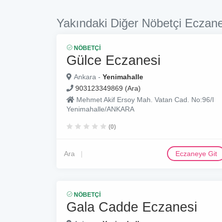
Yakındaki Diğer Nöbetçi Eczane
NÖBETÇI
Gülce Eczanesi
Ankara -
Yenimahalle
903123349869 (Ara)
Mehmet Akif Ersoy Mah. Vatan Cad. No:96/I
Yenimahalle/ANKARA
(0)
Ara
Eczaneye Git
NÖBETÇI
Gala Cadde Eczanesi