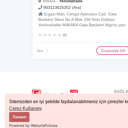
Ankara -
Yenimahalle
903123625352 (Ara)
Ergazi Mah. Cengiz Aytmatov Cad. Gala
Batıkent Sitesi No:A Blok 100 Nolu Dükkan
Yenimahalle/ ANKARA Gala Batıkent Migros yanı
(0)
Ara
Eczaneye Git
BAĞLA
İstanbu
Sitemizden en iyi şekilde faydalanabilmeniz için çerezler ku
Nöbetçi.
Çerez Kullanımı
Copyright © 2023 Tüm Hakları Saklıdır.
Ankara 
Tamam
Kıbrıs N
Powered by WebsitePolicies