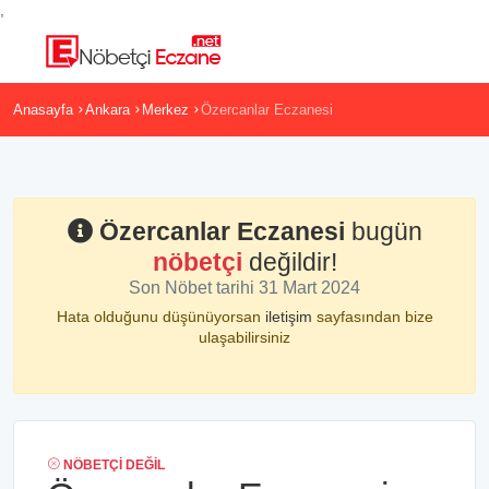
,
Anasayfa
Ankara
Merkez
Özercanlar Eczanesi
Özercanlar Eczanesi
bugün
nöbetçi
değildir!
Son Nöbet tarihi 31 Mart 2024
Hata olduğunu düşünüyorsan
iletişim
sayfasından bize
ulaşabilirsiniz
NÖBETÇI DEĞIL