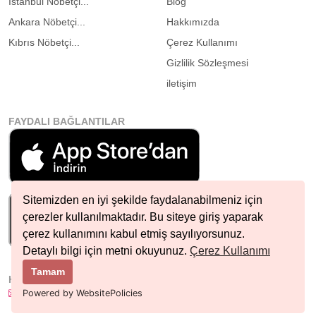
İstanbul Nöbetçi...
Blog
Ankara Nöbetçi...
Hakkımızda
Kıbrıs Nöbetçi...
Çerez Kullanımı
Gizlilik Sözleşmesi
iletişim
FAYDALI BAĞLANTILAR
Sitemizden en iyi şekilde faydalanabilmeniz için
çerezler kullanılmaktadır. Bu siteye giriş yaparak
çerez kullanımını kabul etmiş sayılıyorsunuz.
Detaylı bilgi için metni okuyunuz.
Çerez Kullanımı
Tamam
HIZLI İLETIŞIM
info@nobetcieczane.net
Powered by WebsitePolicies