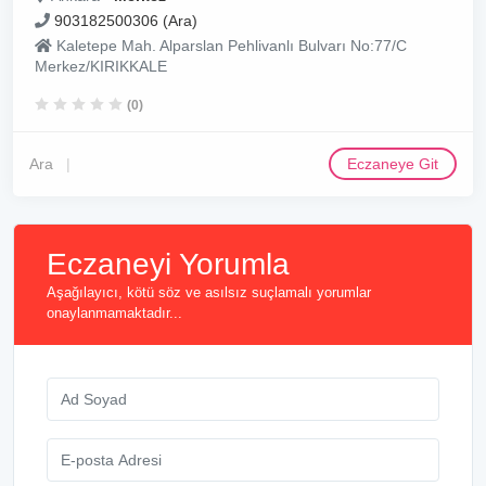
903182500306 (Ara)
Kaletepe Mah. Alparslan Pehlivanlı Bulvarı No:77/C
Merkez/KIRIKKALE
(0)
Ara
Eczaneye Git
Eczaneyi Yorumla
Aşağılayıcı, kötü söz ve asılsız suçlamalı yorumlar
onaylanmamaktadır...