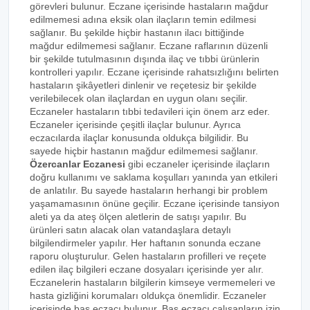
görevleri bulunur. Eczane içerisinde hastaların mağdur
edilmemesi adına eksik olan ilaçların temin edilmesi
sağlanır. Bu şekilde hiçbir hastanın ilacı bittiğinde
mağdur edilmemesi sağlanır. Eczane raflarının düzenli
bir şekilde tutulmasının dışında ilaç ve tıbbi ürünlerin
kontrolleri yapılır. Eczane içerisinde rahatsızlığını belirten
hastaların şikâyetleri dinlenir ve reçetesiz bir şekilde
verilebilecek olan ilaçlardan en uygun olanı seçilir.
Eczaneler hastaların tıbbi tedavileri için önem arz eder.
Eczaneler içerisinde çeşitli ilaçlar bulunur. Ayrıca
eczacılarda ilaçlar konusunda oldukça bilgilidir. Bu
sayede hiçbir hastanın mağdur edilmemesi sağlanır.
Özercanlar Eczanesi
gibi eczaneler içerisinde ilaçların
doğru kullanımı ve saklama koşulları yanında yan etkileri
de anlatılır. Bu sayede hastaların herhangi bir problem
yaşamamasının önüne geçilir. Eczane içerisinde tansiyon
aleti ya da ateş ölçen aletlerin de satışı yapılır. Bu
ürünleri satın alacak olan vatandaşlara detaylı
bilgilendirmeler yapılır. Her haftanın sonunda eczane
raporu oluşturulur. Gelen hastaların profilleri ve reçete
edilen ilaç bilgileri eczane dosyaları içerisinde yer alır.
Eczanelerin hastaların bilgilerin kimseye vermemeleri ve
hasta gizliğini korumaları oldukça önemlidir. Eczaneler
içerisinde baş eczacı bulunur. Baş eczacı çalışanların izin