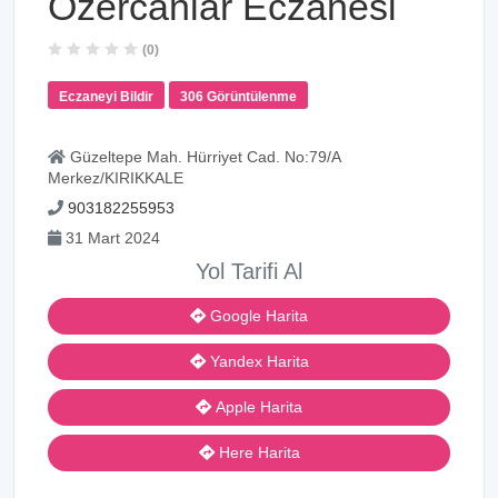
Özercanlar Eczanesi
(0)
Eczaneyi Bildir
306 Görüntülenme
Güzeltepe Mah. Hürriyet Cad. No:79/A
Merkez/KIRIKKALE
903182255953
31 Mart 2024
Yol Tarifi Al
Google Harita
Yandex Harita
Apple Harita
Here Harita