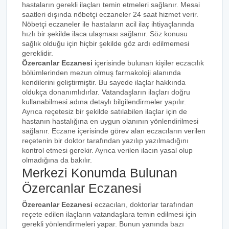
hastaların gerekli ilaçları temin etmeleri sağlanır. Mesai
saatleri dışında nöbetçi eczaneler 24 saat hizmet verir.
Nöbetçi eczaneler ile hastaların acil ilaç ihtiyaçlarında
hızlı bir şekilde ilaca ulaşması sağlanır. Söz konusu
sağlık olduğu için hiçbir şekilde göz ardı edilmemesi
gereklidir.
Özercanlar Eczanesi
içerisinde bulunan kişiler eczacılık
bölümlerinden mezun olmuş farmakoloji alanında
kendilerini geliştirmiştir. Bu sayede ilaçlar hakkında
oldukça donanımlıdırlar. Vatandaşların ilaçları doğru
kullanabilmesi adına detaylı bilgilendirmeler yapılır.
Ayrıca reçetesiz bir şekilde satılabilen ilaçlar için de
hastanın hastalığına en uygun olanının yönlendirilmesi
sağlanır. Eczane içerisinde görev alan eczacıların verilen
reçetenin bir doktor tarafından yazılıp yazılmadığını
kontrol etmesi gerekir. Ayrıca verilen ilacın yasal olup
olmadığına da bakılır.
Merkezi Konumda Bulunan
Özercanlar Eczanesi
Özercanlar Eczanesi
eczacıları, doktorlar tarafından
reçete edilen ilaçların vatandaşlara temin edilmesi için
gerekli yönlendirmeleri yapar. Bunun yanında bazı