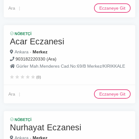
Ara
Eczaneye Git
NÖBETÇI
Acar Eczanesi
Ankara -
Merkez
903182220330 (Ara)
Gürler Mah.Menderes Cad.No:69/B Merkez/KIRIKKALE
(0)
Ara
Eczaneye Git
NÖBETÇI
Nurhayat Eczanesi
Ankara -
Merkez