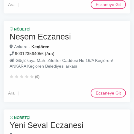
Ara
Eczaneye Git
NÖBETÇI
Neşem Eczanesi
Ankara -
Keçiören
903123564056 (Ara)
Güçlükaya Mah. Zileliler Caddesi No:16/A Keçiören/
ANKARA Keçiören Belediyesi arkası
(0)
Ara
Eczaneye Git
NÖBETÇI
Yeni Seval Eczanesi