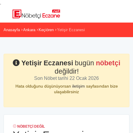
,
Anasayfa
Ankara
Keçiören
Yetişir Eczanesi
Yetişir Eczanesi
bugün
nöbetçi
değildir!
Son Nöbet tarihi 22 Ocak 2026
Hata olduğunu düşünüyorsan
iletişim
sayfasından bize
ulaşabilirsiniz
NÖBETÇI DEĞIL