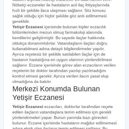
Nöbetçi eczaneler ile hastaların acil ilaç ihtiyaçlarında
hızlı bir şekilde ilaca ulaşması sağlanır. Söz konusu
sağlık olduğu için hiçbir şekilde göz ardı edilmemesi
gereklidir.
Yetişir Eczanesi
içerisinde bulunan kişiler eczacılık
bölümlerinden mezun olmuş farmakoloji alanında
kendilerini geliştirmiştir. Bu sayede ilaçlar hakkında
oldukça donanımlıdırlar. Vatandaşların ilaçları doğru
kullanabilmesi adına detaylı bilgilendirmeler yapılır.
Ayrıca reçetesiz bir şekilde satılabilen ilaçlar için de
hastanın hastalığına en uygun olanının yönlendirilmesi
sağlanır. Eczane içerisinde görev alan eczacıların verilen
reçetenin bir doktor tarafından yazılıp yazılmadığını
kontrol etmesi gerekir. Ayrıca verilen ilacın yasal olup
olmadığına da bakılır.
Merkezi Konumda Bulunan
Yetişir Eczanesi
Yetişir Eczanesi
eczacıları, doktorlar tarafından reçete
edilen ilaçların vatandaşlara temin edilmesi için gerekli
yönlendirmeleri yapar. Bunun yanında bazı görevleri
bulunur. Eczane içerisinde hastaların mağdur edilmemesi
adına eksik olan ilaçların temin edilmesi sağlanır. Bu