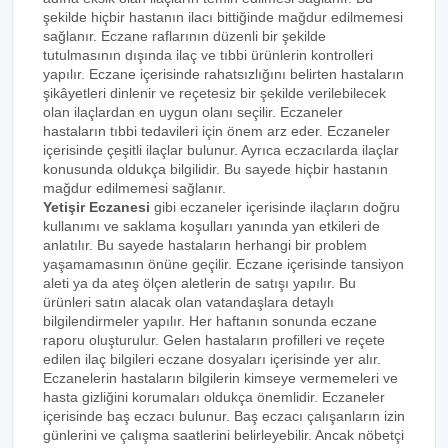
şekilde hiçbir hastanın ilacı bittiğinde mağdur edilmemesi
sağlanır. Eczane raflarının düzenli bir şekilde
tutulmasının dışında ilaç ve tıbbi ürünlerin kontrolleri
yapılır. Eczane içerisinde rahatsızlığını belirten hastaların
şikâyetleri dinlenir ve reçetesiz bir şekilde verilebilecek
olan ilaçlardan en uygun olanı seçilir. Eczaneler
hastaların tıbbi tedavileri için önem arz eder. Eczaneler
içerisinde çeşitli ilaçlar bulunur. Ayrıca eczacılarda ilaçlar
konusunda oldukça bilgilidir. Bu sayede hiçbir hastanın
mağdur edilmemesi sağlanır.
Yetişir Eczanesi
gibi eczaneler içerisinde ilaçların doğru
kullanımı ve saklama koşulları yanında yan etkileri de
anlatılır. Bu sayede hastaların herhangi bir problem
yaşamamasının önüne geçilir. Eczane içerisinde tansiyon
aleti ya da ateş ölçen aletlerin de satışı yapılır. Bu
ürünleri satın alacak olan vatandaşlara detaylı
bilgilendirmeler yapılır. Her haftanın sonunda eczane
raporu oluşturulur. Gelen hastaların profilleri ve reçete
edilen ilaç bilgileri eczane dosyaları içerisinde yer alır.
Eczanelerin hastaların bilgilerin kimseye vermemeleri ve
hasta gizliğini korumaları oldukça önemlidir. Eczaneler
içerisinde baş eczacı bulunur. Baş eczacı çalışanların izin
günlerini ve çalışma saatlerini belirleyebilir. Ancak nöbetçi