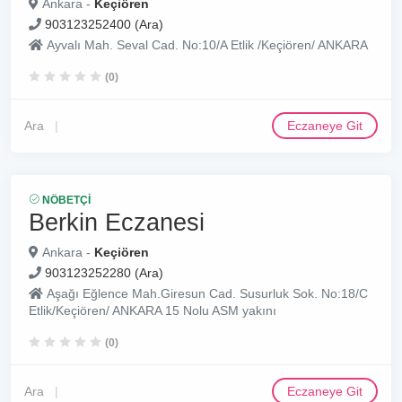
Ankara -
Keçiören
903123252400 (Ara)
Ayvalı Mah. Seval Cad. No:10/A Etlik /Keçiören/ ANKARA
(0)
Ara
Eczaneye Git
NÖBETÇI
Berkin Eczanesi
Ankara -
Keçiören
903123252280 (Ara)
Aşağı Eğlence Mah.Giresun Cad. Susurluk Sok. No:18/C
Etlik/Keçiören/ ANKARA 15 Nolu ASM yakını
(0)
Ara
Eczaneye Git