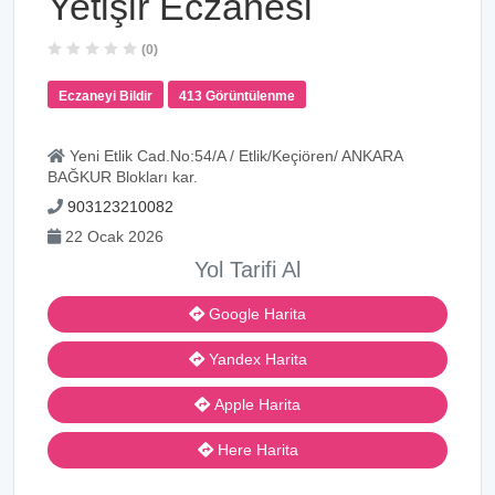
Yetişir Eczanesi
(0)
Eczaneyi Bildir
413 Görüntülenme
Yeni Etlik Cad.No:54/A / Etlik/Keçiören/ ANKARA
BAĞKUR Blokları kar.
903123210082
22 Ocak 2026
Yol Tarifi Al
Google Harita
Yandex Harita
Apple Harita
Here Harita