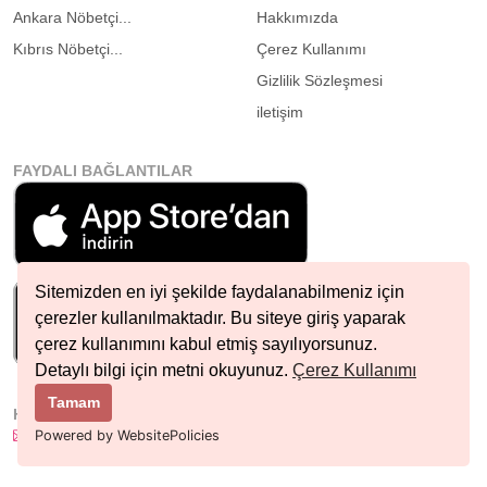
Ankara Nöbetçi...
Hakkımızda
Kıbrıs Nöbetçi...
Çerez Kullanımı
Gizlilik Sözleşmesi
iletişim
FAYDALI BAĞLANTILAR
Sitemizden en iyi şekilde faydalanabilmeniz için
çerezler kullanılmaktadır. Bu siteye giriş yaparak
çerez kullanımını kabul etmiş sayılıyorsunuz.
Detaylı bilgi için metni okuyunuz.
Çerez Kullanımı
Tamam
HIZLI İLETIŞIM
info@nobetcieczane.net
Powered by WebsitePolicies