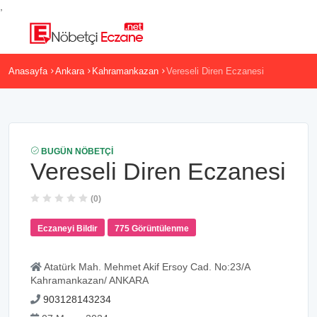
,
Anasayfa
Ankara
Kahramankazan
Vereseli Diren Eczanesi
BUGÜN NÖBETÇI
Vereseli Diren Eczanesi
(0)
Eczaneyi Bildir
775 Görüntülenme
Atatürk Mah. Mehmet Akif Ersoy Cad. No:23/A
Kahramankazan/ ANKARA
903128143234