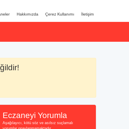
neler
Hakkımızda
Çerez Kullanımı
İletişim
ildir!
Eczaneyi Yorumla
Aşağılayıcı, kötü söz ve asılsız suçlamalı
yorumlar onaylanmamaktadır...