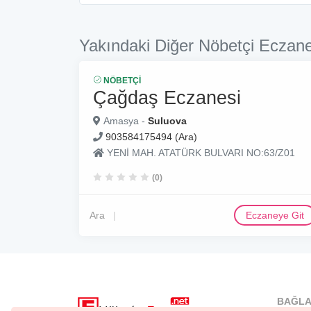
Yakındaki Diğer Nöbetçi Eczane
NÖBETÇI
Çağdaş Eczanesi
Amasya -
Suluova
903584175494 (Ara)
YENİ MAH. ATATÜRK BULVARI NO:63/Z01
(0)
Ara
Eczaneye Git
BAĞLA