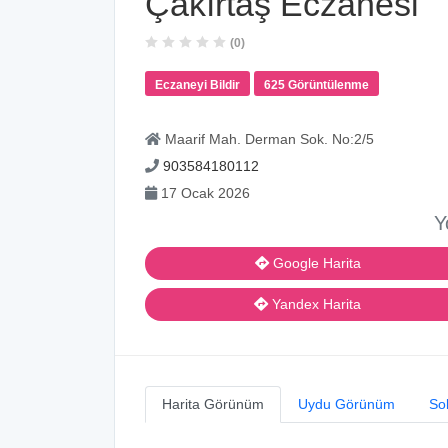
Çakırtaş Eczanesi
(0)
Eczaneyi Bildir
625 Görüntülenme
Maarif Mah. Derman Sok. No:2/5
903584180112
17 Ocak 2026
Y
Google Harita
Yandex Harita
Harita Görünüm
Uydu Görünüm
So