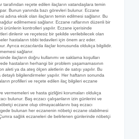
ar tarafından reçete edilen ilaçların vatandaşlara temin
yapar. Bunun yanında bazı görevleri bulunur. Eczane
i adına eksik olan ilaçların temin edilmesi sağlanır. Bu
e mağdur edilmemesi sağlanır. Eczane raflarının düzenli bir
i ürünlerin kontrolleri yapılır. Eczane içerisinde
tleri dinlenir ve reçetesiz bir şekilde verilebilecek olan
eler hastaların tıbbi tedavileri için önem arz eder.
nur. Ayrıca eczacılarda ilaçlar konusunda oldukça bilgilidir.
lmemesi sağlanır.
isinde ilaçların doğru kullanımı ve saklama koşulları
 sayede hastaların herhangi bir problem yaşamamasının
n aleti ya da ateş ölçen aletlerin de satışı yapılır. Bu
 detaylı bilgilendirmeler yapılır. Her haftanın sonunda
rın profilleri ve reçete edilen ilaç bilgileri eczane
eye vermemeleri ve hasta gizliğini korumaları oldukça
acı bulunur. Baş eczacı çalışanların izin günlerini ve
k nöbetçi eczane olup olmayacaklarını baş eczacı
bölgede bulunan her eczanenin nöbetçi eczane olabilmesi
 Çumra sağlık eczaneleri de belirlenen günlerinde nöbetçi