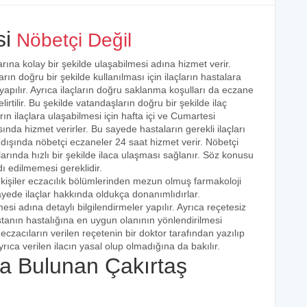
si
Nöbetçi Değil
arına kolay bir şekilde ulaşabilmesi adına hizmet verir.
arın doğru bir şekilde kullanılması için ilaçların hastalara
 yapılır. Ayrıca ilaçların doğru saklanma koşulları da eczane
irtilir. Bu şekilde vatandaşların doğru bir şekilde ilaç
ın ilaçlara ulaşabilmesi için hafta içi ve Cumartesi
ında hizmet verirler. Bu sayede hastaların gerekli ilaçları
 dışında nöbetçi eczaneler 24 saat hizmet verir. Nöbetçi
açlarında hızlı bir şekilde ilaca ulaşması sağlanır. Söz konusu
dı edilmemesi gereklidir.
kişiler eczacılık bölümlerinden mezun olmuş farmakoloji
 sayede ilaçlar hakkında oldukça donanımlıdırlar.
esi adına detaylı bilgilendirmeler yapılır. Ayrıca reçetesiz
hastanın hastalığına en uygun olanının yönlendirilmesi
eczacıların verilen reçetenin bir doktor tarafından yazılıp
rıca verilen ilacın yasal olup olmadığına da bakılır.
 Bulunan Çakırtaş