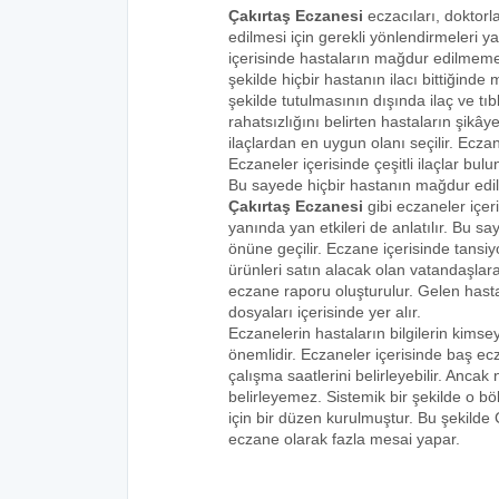
Çakırtaş Eczanesi
eczacıları, doktorl
edilmesi için gerekli yönlendirmeleri 
içerisinde hastaların mağdur edilmemes
şekilde hiçbir hastanın ilacı bittiğind
şekilde tutulmasının dışında ilaç ve tıbb
rahatsızlığını belirten hastaların şikâye
ilaçlardan en uygun olanı seçilir. Eczan
Eczaneler içerisinde çeşitli ilaçlar bulu
Bu sayede hiçbir hastanın mağdur edi
Çakırtaş Eczanesi
gibi eczaneler içer
yanında yan etkileri de anlatılır. Bu
önüne geçilir. Eczane içerisinde tansiyo
ürünleri satın alacak olan vatandaşlara
eczane raporu oluşturulur. Gelen hastala
dosyaları içerisinde yer alır.
Eczanelerin hastaların bilgilerin kims
önemlidir. Eczaneler içerisinde baş ecz
çalışma saatlerini belirleyebilir. Anca
belirleyemez. Sistemik bir şekilde o 
için bir düzen kurulmuştur. Bu şekilde
eczane olarak fazla mesai yapar.