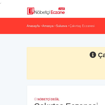
,
Anasayfa
Amasya
Suluova
Çakırtaş Eczanesi
Ça
NÖBETÇI DEĞIL