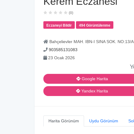
Kerem Eczanesi
(0)
Eczaneyi Bildir
494 Görüntülenme
Bahçelievler MAH. IBN-I SINA SOK. NO:13/A
903585131083
23 Ocak 2026
Y
Google Harita
Yandex Harita
Harita Görünüm
Uydu Görünüm
So