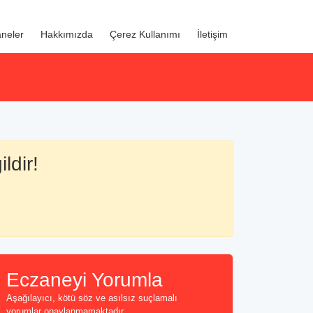
neler
Hakkımızda
Çerez Kullanımı
İletişim
ldir!
Eczaneyi Yorumla
Aşağılayıcı, kötü söz ve asılsız suçlamalı
yorumlar onaylanmamaktadır...