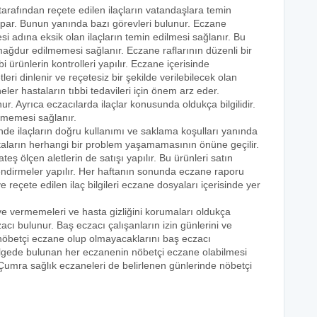
 tarafından reçete edilen ilaçların vatandaşlara temin
yapar. Bunun yanında bazı görevleri bulunur. Eczane
i adına eksik olan ilaçların temin edilmesi sağlanır. Bu
e mağdur edilmemesi sağlanır. Eczane raflarının düzenli bir
i ürünlerin kontrolleri yapılır. Eczane içerisinde
tleri dinlenir ve reçetesiz bir şekilde verilebilecek olan
eler hastaların tıbbi tedavileri için önem arz eder.
nur. Ayrıca eczacılarda ilaçlar konusunda oldukça bilgilidir.
lmemesi sağlanır.
inde ilaçların doğru kullanımı ve saklama koşulları yanında
astaların herhangi bir problem yaşamamasının önüne geçilir.
teş ölçen aletlerin de satışı yapılır. Bu ürünleri satın
lendirmeler yapılır. Her haftanın sonunda eczane raporu
ve reçete edilen ilaç bilgileri eczane dosyaları içerisinde yer
eye vermemeleri ve hasta gizliğini korumaları oldukça
acı bulunur. Baş eczacı çalışanların izin günlerini ve
k nöbetçi eczane olup olmayacaklarını baş eczacı
bölgede bulunan her eczanenin nöbetçi eczane olabilmesi
 Çumra sağlık eczaneleri de belirlenen günlerinde nöbetçi