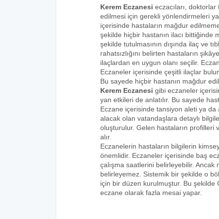
Kerem Eczanesi
eczacıları, doktorlar
edilmesi için gerekli yönlendirmeleri 
içerisinde hastaların mağdur edilmemes
şekilde hiçbir hastanın ilacı bittiğind
şekilde tutulmasının dışında ilaç ve tıbb
rahatsızlığını belirten hastaların şikâye
ilaçlardan en uygun olanı seçilir. Eczan
Eczaneler içerisinde çeşitli ilaçlar bulu
Bu sayede hiçbir hastanın mağdur edi
Kerem Eczanesi
gibi eczaneler içeris
yan etkileri de anlatılır. Bu sayede h
Eczane içerisinde tansiyon aleti ya da a
alacak olan vatandaşlara detaylı bilgi
oluşturulur. Gelen hastaların profilleri 
alır.
Eczanelerin hastaların bilgilerin kims
önemlidir. Eczaneler içerisinde baş ecz
çalışma saatlerini belirleyebilir. Anca
belirleyemez. Sistemik bir şekilde o 
için bir düzen kurulmuştur. Bu şekilde
eczane olarak fazla mesai yapar.