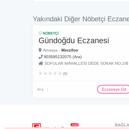
Yakındaki Diğer Nöbetçi Eczane
NÖBETÇI
Gündoğdu Eczanesi
Amasya -
Merzifon
903585132075 (Ara)
SOFULAR MAHALLESI DEDE SOKAK NO:2/B
(0)
Ara
Eczaneye Git
BAĞLA