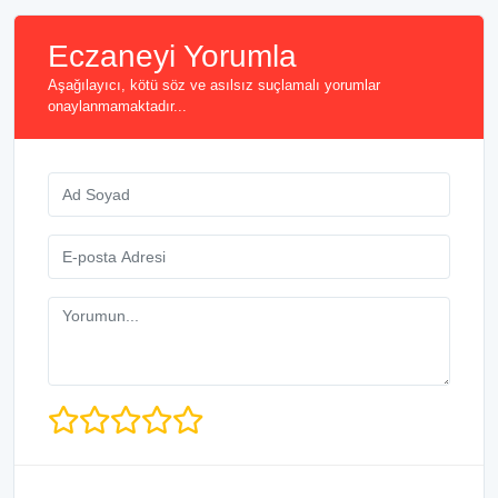
Eczaneyi Yorumla
Aşağılayıcı, kötü söz ve asılsız suçlamalı yorumlar
onaylanmamaktadır...