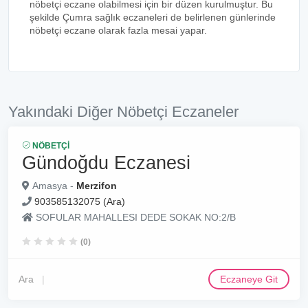
nöbetçi eczane olabilmesi için bir düzen kurulmuştur. Bu
şekilde Çumra sağlık eczaneleri de belirlenen günlerinde
nöbetçi eczane olarak fazla mesai yapar.
Yakındaki Diğer Nöbetçi Eczaneler
NÖBETÇI
Gündoğdu Eczanesi
Amasya -
Merzifon
903585132075 (Ara)
SOFULAR MAHALLESI DEDE SOKAK NO:2/B
(0)
Ara
Eczaneye Git