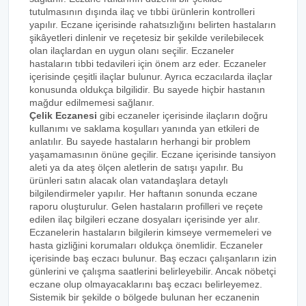
tutulmasının dışında ilaç ve tıbbi ürünlerin kontrolleri
yapılır. Eczane içerisinde rahatsızlığını belirten hastaların
şikâyetleri dinlenir ve reçetesiz bir şekilde verilebilecek
olan ilaçlardan en uygun olanı seçilir. Eczaneler
hastaların tıbbi tedavileri için önem arz eder. Eczaneler
içerisinde çeşitli ilaçlar bulunur. Ayrıca eczacılarda ilaçlar
konusunda oldukça bilgilidir. Bu sayede hiçbir hastanın
mağdur edilmemesi sağlanır.
Çelik Eczanesi
gibi eczaneler içerisinde ilaçların doğru
kullanımı ve saklama koşulları yanında yan etkileri de
anlatılır. Bu sayede hastaların herhangi bir problem
yaşamamasının önüne geçilir. Eczane içerisinde tansiyon
aleti ya da ateş ölçen aletlerin de satışı yapılır. Bu
ürünleri satın alacak olan vatandaşlara detaylı
bilgilendirmeler yapılır. Her haftanın sonunda eczane
raporu oluşturulur. Gelen hastaların profilleri ve reçete
edilen ilaç bilgileri eczane dosyaları içerisinde yer alır.
Eczanelerin hastaların bilgilerin kimseye vermemeleri ve
hasta gizliğini korumaları oldukça önemlidir. Eczaneler
içerisinde baş eczacı bulunur. Baş eczacı çalışanların izin
günlerini ve çalışma saatlerini belirleyebilir. Ancak nöbetçi
eczane olup olmayacaklarını baş eczacı belirleyemez.
Sistemik bir şekilde o bölgede bulunan her eczanenin