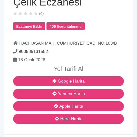
Çelik Eczanesi
(0)
Eczaneyi Bildir
409 Görüntülenme
HACIHASAN MAH. CUMHURIYET CAD. NO:103/B
903585131552
16 Ocak 2026
Yol Tarifi Al
Google Harita
Yandex Harita
Apple Harita
Here Harita