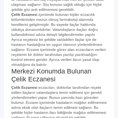
ulaşması sağlanır. Söz konusu sağlık olduğu için hiçbir
şekilde göz ardı edilmemesi gereklidir.
Çelik Eczanesi
içerisinde bulunan kişiler eczacılık
bölümlerinden mezun olmuş farmakoloji alanında
kendilerini geliştirmiştir. Bu sayede ilaçlar hakkında
oldukça donanımlıdırlar. Vatandaşların ilaçları doğru
kullanabilmesi adına detaylı bilgilendirmeler yapılır.
Ayrıca reçetesiz bir şekilde satılabilen ilaçlar için de
hastanın hastalığına en uygun olanının yönlendirilmesi
sağlanır. Eczane içerisinde görev alan eczacıların verilen
reçetenin bir doktor tarafından yazılıp yazılmadığını
kontrol etmesi gerekir. Ayrıca verilen ilacın yasal olup
olmadığına da bakılır.
Merkezi Konumda Bulunan
Çelik Eczanesi
Çelik Eczanesi
eczacıları, doktorlar tarafından reçete
edilen ilaçların vatandaşlara temin edilmesi için gerekli
yönlendirmeleri yapar. Bunun yanında bazı görevleri
bulunur. Eczane içerisinde hastaların mağdur edilmemesi
adına eksik olan ilaçların temin edilmesi sağlanır. Bu
şekilde hiçbir hastanın ilacı bittiğinde mağdur edilmemesi
sağlanır. Eczane raflarının düzenli bir şekilde