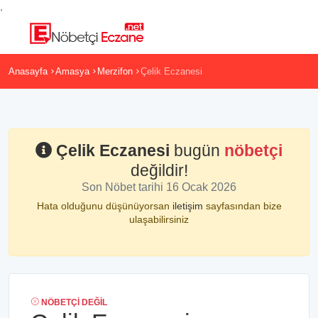
,
Anasayfa
Amasya
Merzifon
Çelik Eczanesi
Çelik Eczanesi
bugün
nöbetçi
değildir!
Son Nöbet tarihi 16 Ocak 2026
Hata olduğunu düşünüyorsan
iletişim
sayfasından bize
ulaşabilirsiniz
NÖBETÇI DEĞIL