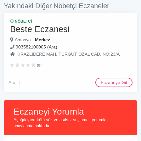
Yakındaki Diğer Nöbetçi Eczaneler
NÖBETÇI
Beste Eczanesi
Amasya -
Merkez
903582100005 (Ara)
KIRAZLIDERE MAH. TURGUT ÖZAL CAD. NO:23/A
(0)
Ara
Eczaneye Git
Eczaneyi Yorumla
Aşağılayıcı, kötü söz ve asılsız suçlamalı yorumlar
onaylanmamaktadır...