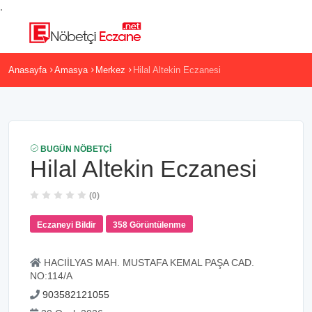
,
Anasayfa
Amasya
Merkez
Hilal Altekin Eczanesi
BUGÜN NÖBETÇI
Hilal Altekin Eczanesi
(0)
Eczaneyi Bildir
358 Görüntülenme
HACIİLYAS MAH. MUSTAFA KEMAL PAŞA CAD.
NO:114/A
903582121055