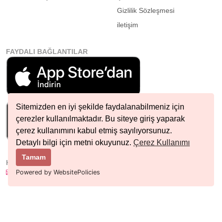
Gizlilik Sözleşmesi
iletişim
FAYDALI BAĞLANTILAR
Sitemizden en iyi şekilde faydalanabilmeniz için
çerezler kullanılmaktadır. Bu siteye giriş yaparak
çerez kullanımını kabul etmiş sayılıyorsunuz.
Detaylı bilgi için metni okuyunuz.
Çerez Kullanımı
Tamam
HIZLI İLETIŞIM
info@nobetcieczane.net
Powered by WebsitePolicies
BIZI TAKIP EDIN