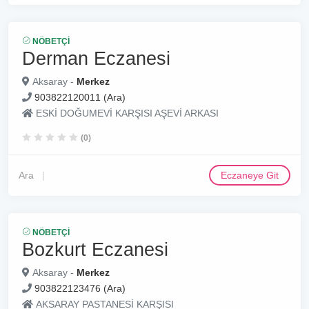
NÖBETÇI
Derman Eczanesi
Aksaray -
Merkez
903822120011 (Ara)
ESKİ DOĞUMEVİ KARŞISI AŞEVİ ARKASI
(0)
Ara
Eczaneye Git
NÖBETÇI
Bozkurt Eczanesi
Aksaray -
Merkez
903822123476 (Ara)
AKSARAY PASTANESİ KARŞISI