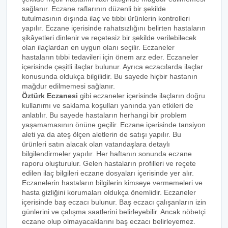
sağlanır. Eczane raflarının düzenli bir şekilde
tutulmasının dışında ilaç ve tıbbi ürünlerin kontrolleri
yapılır. Eczane içerisinde rahatsızlığını belirten hastaların
şikâyetleri dinlenir ve reçetesiz bir şekilde verilebilecek
olan ilaçlardan en uygun olanı seçilir. Eczaneler
hastaların tıbbi tedavileri için önem arz eder. Eczaneler
içerisinde çeşitli ilaçlar bulunur. Ayrıca eczacılarda ilaçlar
konusunda oldukça bilgilidir. Bu sayede hiçbir hastanın
mağdur edilmemesi sağlanır.
Öztürk Eczanesi
gibi eczaneler içerisinde ilaçların doğru
kullanımı ve saklama koşulları yanında yan etkileri de
anlatılır. Bu sayede hastaların herhangi bir problem
yaşamamasının önüne geçilir. Eczane içerisinde tansiyon
aleti ya da ateş ölçen aletlerin de satışı yapılır. Bu
ürünleri satın alacak olan vatandaşlara detaylı
bilgilendirmeler yapılır. Her haftanın sonunda eczane
raporu oluşturulur. Gelen hastaların profilleri ve reçete
edilen ilaç bilgileri eczane dosyaları içerisinde yer alır.
Eczanelerin hastaların bilgilerin kimseye vermemeleri ve
hasta gizliğini korumaları oldukça önemlidir. Eczaneler
içerisinde baş eczacı bulunur. Baş eczacı çalışanların izin
günlerini ve çalışma saatlerini belirleyebilir. Ancak nöbetçi
eczane olup olmayacaklarını baş eczacı belirleyemez.