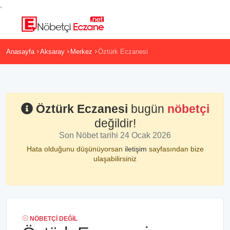
,
Anasayfa
Aksaray
Merkez
Öztürk Eczanesi
Öztürk Eczanesi
bugün
nöbetçi
değildir!
Son Nöbet tarihi 24 Ocak 2026
Hata olduğunu düşünüyorsan
iletişim
sayfasından bize
ulaşabilirsiniz
NÖBETÇI DEĞIL