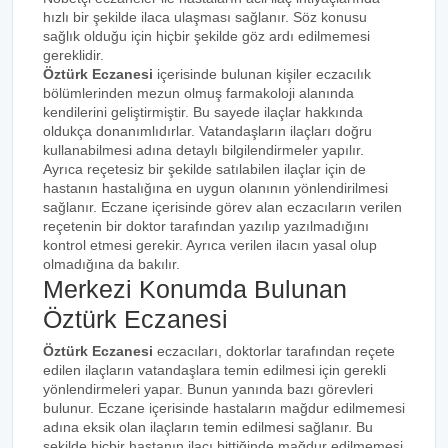
hızlı bir şekilde ilaca ulaşması sağlanır. Söz konusu
sağlık olduğu için hiçbir şekilde göz ardı edilmemesi
gereklidir.
Öztürk Eczanesi
içerisinde bulunan kişiler eczacılık
bölümlerinden mezun olmuş farmakoloji alanında
kendilerini geliştirmiştir. Bu sayede ilaçlar hakkında
oldukça donanımlıdırlar. Vatandaşların ilaçları doğru
kullanabilmesi adına detaylı bilgilendirmeler yapılır.
Ayrıca reçetesiz bir şekilde satılabilen ilaçlar için de
hastanın hastalığına en uygun olanının yönlendirilmesi
sağlanır. Eczane içerisinde görev alan eczacıların verilen
reçetenin bir doktor tarafından yazılıp yazılmadığını
kontrol etmesi gerekir. Ayrıca verilen ilacın yasal olup
olmadığına da bakılır.
Merkezi Konumda Bulunan
Öztürk Eczanesi
Öztürk Eczanesi
eczacıları, doktorlar tarafından reçete
edilen ilaçların vatandaşlara temin edilmesi için gerekli
yönlendirmeleri yapar. Bunun yanında bazı görevleri
bulunur. Eczane içerisinde hastaların mağdur edilmemesi
adına eksik olan ilaçların temin edilmesi sağlanır. Bu
şekilde hiçbir hastanın ilacı bittiğinde mağdur edilmemesi