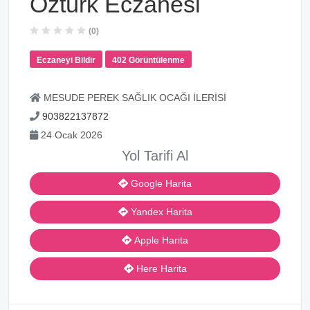
Öztürk Eczanesi
(0)
Eczaneyi Bildir
402 Görüntülenme
MESUDE PEREK SAĞLIK OCAĞI İLERİSİ
903822137872
24 Ocak 2026
Yol Tarifi Al
Google Harita
Yandex Harita
Apple Harita
Here Harita