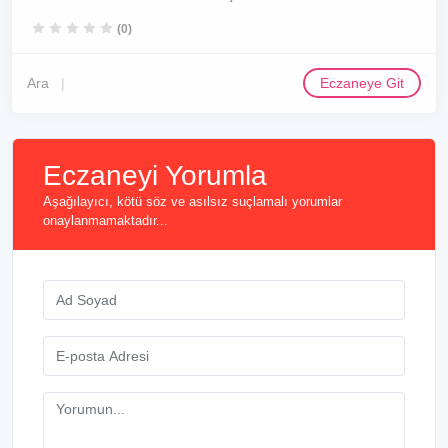
(0)
Ara
Eczaneye Git
Eczaneyi Yorumla
Aşağılayıcı, kötü söz ve asılsız suçlamalı yorumlar
onaylanmamaktadır...