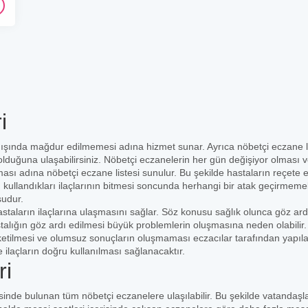
i
dışında mağdur edilmemesi adına hizmet sunar. Ayrıca nöbetçi eczane li
 olduğuna ulaşabilirsiniz. Nöbetçi eczanelerin her gün değişiyor olması v
ası adına nöbetçi eczane listesi sunulur. Bu şekilde hastaların reçete e
n kullandıkları ilaçlarının bitmesi soncunda herhangi bir atak geçirmemel
sudur.
staların ilaçlarına ulaşmasını sağlar. Söz konusu sağlık olunca göz ard
stalığın göz ardı edilmesi büyük problemlerin oluşmasına neden olabilir
üketilmesi ve olumsuz sonuçların oluşmaması eczacılar tarafından yapıl
e ilaçların doğru kullanılması sağlanacaktır.
ri
erisinde bulunan tüm nöbetçi eczanelere ulaşılabilir. Bu şekilde vatandaşl