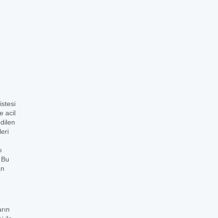
stesi
e acil
dilen
eri
ı
. Bu
an
arın