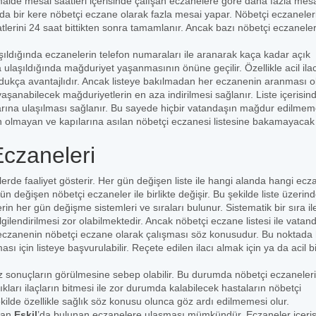
lde mesai saatleri içerisinde çalışan eczanelere göre daha fazla mesai
ayda bir kere nöbetçi eczane olarak fazla mesai yapar. Nöbetçi eczanele
tlerini 24 saat bittikten sonra tamamlanır. Ancak bazı nöbetçi eczaneler
şıldığında eczanelerin telefon numaraları ile aranarak kaça kadar açık
ulaşıldığında mağduriyet yaşanmasının önüne geçilir. Özellikle acil ila
 oldukça avantajlıdır. Ancak listeye bakılmadan her eczanenin aranması 
yaşanabilecek mağduriyetlerin en aza indirilmesi sağlanır. Liste içerisin
arına ulaşılması sağlanır. Bu sayede hiçbir vatandaşın mağdur edilmem
n olmayan ve kapılarına asılan nöbetçi eczanesi listesine bakamayacak k
Eczaneleri
elerde faaliyet gösterir. Her gün değişen liste ile hangi alanda hangi ec
ün değişen nöbetçi eczaneler ile birlikte değişir. Bu şekilde liste üzerin
n her gün değişme sistemleri ve sıraları bulunur. Sistematik bir sıra il
ilendirilmesi zor olabilmektedir. Ancak nöbetçi eczane listesi ile vatan
bir eczanenin nöbetçi eczane olarak çalışması söz konusudur. Bu noktada
 için listeye başvurulabilir. Reçete edilen ilacı almak için ya da acil bi
 sonuçların görülmesine sebep olabilir. Bu durumda nöbetçi eczaneler
ıkları ilaçların bitmesi ile zor durumda kalabilecek hastaların nöbetçi
ekilde özellikle sağlık söz konusu olunca göz ardı edilmemesi olur.
şan
Eskil
’da bulunan eczanelere ulaşması mümkündür. Eczaneler içeri