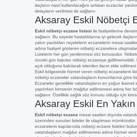
ilaçların nasıl kullanılacağını anlatan eczacılar yardı
detayların verilmesi de sağlanır.
Aksaray Eskil Nöbetçi 
Eskil nöbetçi eczane listesi
ile faaliyetlerine dev
sağlanır. Bu sayede hastalıklarına iyi gelecek ilaçların
yakın yazdıkları reçetelerin eczanelerin mesai saat
adına faaliyet gösteren nöbetçi eczanelere ulaşmaları
Listelerin her gün yenilenmesi söz konusudur. Nöbet
önceki gün bakılan nöbetçi eczaneye gidilmemelidir. H
açık olduğuna bakılarak istenilen ilacın elde edilme
Eskil bölgesinde hizmet veren nöbetçi eczanelerin lis
nöbetçi eczaneler vatandaşların konumlarına göre liste
Eczaneler genellikle vatandaşların en yoğun ikamet e
yapılırken kimsenin mağdur edilmemesi adına her bö
sağlanır. Özellikle sağlık söz konusu olduğu için ki
Aksaray Eskil En Yakı
Eskil nöbetçi eczane
mesai saatleri dışında vatand
üzerinden sunulan listeler ile ulaşılması mümkündür
eczanelerin kapılarında nöbetçi eczane listeleri bulun
vatandaşların mağdur edilmemesi adına hizmet verir.