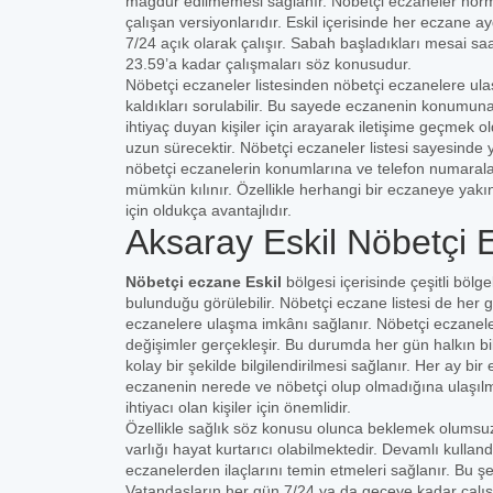
mağdur edilmemesi sağlanır. Nöbetçi eczaneler norma
çalışan versiyonlarıdır. Eskil içerisinde her eczane 
7/24 açık olarak çalışır. Sabah başladıkları mesai saa
23.59’a kadar çalışmaları söz konusudur.
Nöbetçi eczaneler listesinden nöbetçi eczanelere ula
kaldıkları sorulabilir. Bu sayede eczanenin konumuna 
ihtiyaç duyan kişiler için arayarak iletişime geçmek
uzun sürecektir. Nöbetçi eczaneler listesi sayesinde 
nöbetçi eczanelerin konumlarına ve telefon numaral
mümkün kılınır. Özellikle herhangi bir eczaneye yakı
için oldukça avantajlıdır.
Aksaray Eskil Nöbetçi 
Nöbetçi eczane Eskil
bölgesi içerisinde çeşitli bölg
bulunduğu görülebilir. Nöbetçi eczane listesi de her g
eczanelere ulaşma imkânı sağlanır. Nöbetçi eczaneleri
değişimler gerçekleşir. Bu durumda her gün halkın bilg
kolay bir şekilde bilgilendirilmesi sağlanır. Her ay 
eczanenin nerede ve nöbetçi olup olmadığına ulaşılması
ihtiyacı olan kişiler için önemlidir.
Özellikle sağlık söz konusu olunca beklemek olumsuz
varlığı hayat kurtarıcı olabilmektedir. Devamlı kulland
eczanelerden ilaçlarını temin etmeleri sağlanır. Bu ş
Vatandaşların her gün 7/24 ya da geceye kadar çalı