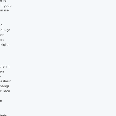
 ile
rin çoğu
in ise
ca
oldukça
den
esi
işiler
zanenin
den
e
daşların
 hangi
r ilaca
in
sinde