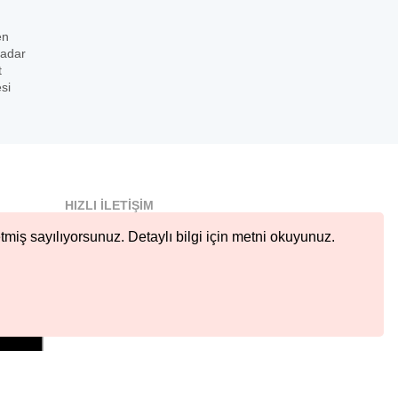
en
kadar
t
si
HIZLI İLETIŞIM
info@nobetcieczane.net
tmiş sayılıyorsunuz. Detaylı bilgi için metni okuyunuz.
BIZI TAKIP EDIN