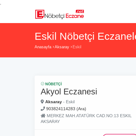
,
Eskil Nöbetçi Eczanel
Anasayfa
Aksaray
Eskil
NÖBETÇI
Akyol Eczanesi
Aksaray
- Eskil
903824114283 (Ara)
MERKEZ MAH.ATATÜRK CAD.NO:13 ESKIL
AKSARAY