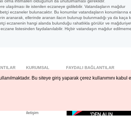
lı olma ihtimalleri olduğunun da unutulmaması gereklidir.
lere ulaşılması ile istenilen eczaneye gidilebilir. Vatandaşların mağdur
betçi eczaneler bulunacaktır. Bu konumlar vatandaşların konumlarına 
erin aranarak, ellerinde aranan ilacın bulunup bulunmadığı ya da kaça 
 nöbetçi eczanenin hangi alanda bulunduğu rahatlıkla görülür ve mağduriye
czane listesinden faydalanılabilir. Hiçbir vatandaşın mağdur edilmeme
NTILAR
KURUMSAL
FAYDALI BAĞLANTILAR
l
Blog
llanılmaktadır. Bu siteye giriş yaparak çerez kullanımını kabul e
..
Hakkımızda
Nöbetçi...
Çerez Kullanımı
öbetçi...
Gizlilik
Sözleşmesi
iletişim