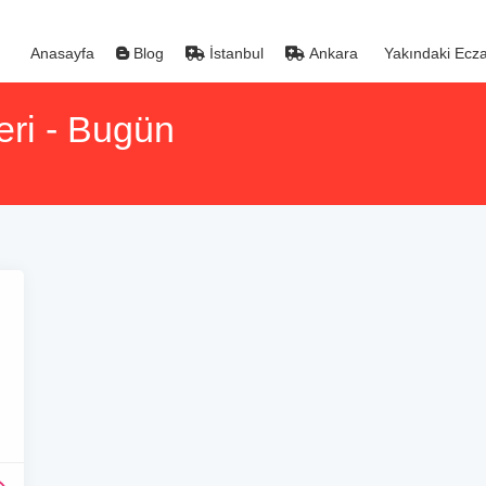
Anasayfa
Blog
İstanbul
Ankara
Yakındaki Ecza
eri - Bugün