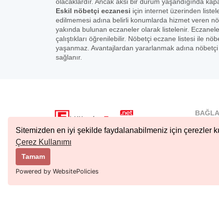
olacaklardır. Ancak aksi bir durum yaşandığında kapa
Eskil nöbetçi eczanesi
için internet üzerinden liste
edilmemesi adına belirli konumlarda hizmet veren nö
yakında bulunan eczaneler olarak listelenir. Eczanel
çalıştıkları öğrenilebilir. Nöbetçi eczane listesi ile
yaşanmaz. Avantajlardan yararlanmak adına nöbetçi e
sağlanır.
BAĞLA
İstanbu
Sitemizden en iyi şekilde faydalanabilmeniz için çerezler ku
Nöbetçi.
Çerez Kullanımı
Copyright © 2023 Tüm Hakları Saklıdır.
Ankara 
Tamam
Kıbrıs N
Powered by WebsitePolicies