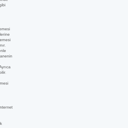
gibi
memesi
lerine
memesi
nır.
enle
zanenin
Ayrıca
lir.
lmesi
nternet
ık