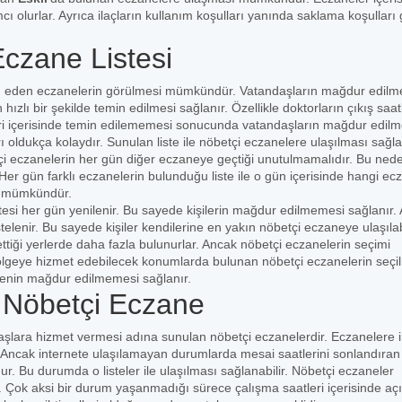
mcı olurlar. Ayrıca ilaçların kullanım koşulları yanında saklama koşulları 
Eczane Listesi
am eden eczanelerin görülmesi mümkündür. Vatandaşların mağdur edil
 hızlı bir şekilde temin edilmesi sağlanır. Özellikle doktorların çıkış saat
leri içerisinde temin edilememesi sonucunda vatandaşların mağdur edil
 oldukça kolaydır. Sunulan liste ile nöbetçi eczanelere ulaşılması sağla
çi eczanelerin her gün diğer eczaneye geçtiği unutulmamalıdır. Bu ned
er gün farklı eczanelerin bulunduğu liste ile o gün içerisinde hangi ec
si mümkündür.
tesi her gün yenilenir. Bu sayede kişilerin mağdur edilmemesi sağlanır. 
lenir. Bu sayede kişiler kendilerine en yakın nöbetçi eczaneye ulaşılabi
ttiği yerlerde daha fazla bulunurlar. Ancak nöbetçi eczanelerin seçimi
lgeye hizmet edebilecek konumlarda bulunan nöbetçi eczanelerin seçi
msenin mağdur edilmemesi sağlanır.
n Nöbetçi Eczane
aşlara hizmet vermesi adına sunulan nöbetçi eczanelerdir. Eczanelere i
. Ancak internete ulaşılamayan durumlarda mesai saatlerini sonlandıran
ur. Bu durumda o listeler ile ulaşılması sağlanabilir. Nöbetçi eczaneler
 Çok aksi bir durum yaşanmadığı sürece çalışma saatleri içerisinde aç