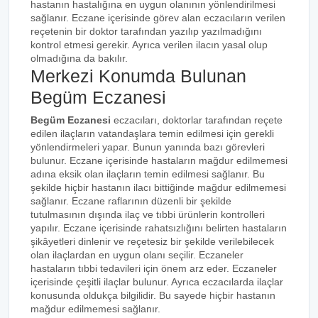
hastanın hastalığına en uygun olanının yönlendirilmesi
sağlanır. Eczane içerisinde görev alan eczacıların verilen
reçetenin bir doktor tarafından yazılıp yazılmadığını
kontrol etmesi gerekir. Ayrıca verilen ilacın yasal olup
olmadığına da bakılır.
Merkezi Konumda Bulunan
Begüm Eczanesi
Begüm Eczanesi
eczacıları, doktorlar tarafından reçete
edilen ilaçların vatandaşlara temin edilmesi için gerekli
yönlendirmeleri yapar. Bunun yanında bazı görevleri
bulunur. Eczane içerisinde hastaların mağdur edilmemesi
adına eksik olan ilaçların temin edilmesi sağlanır. Bu
şekilde hiçbir hastanın ilacı bittiğinde mağdur edilmemesi
sağlanır. Eczane raflarının düzenli bir şekilde
tutulmasının dışında ilaç ve tıbbi ürünlerin kontrolleri
yapılır. Eczane içerisinde rahatsızlığını belirten hastaların
şikâyetleri dinlenir ve reçetesiz bir şekilde verilebilecek
olan ilaçlardan en uygun olanı seçilir. Eczaneler
hastaların tıbbi tedavileri için önem arz eder. Eczaneler
içerisinde çeşitli ilaçlar bulunur. Ayrıca eczacılarda ilaçlar
konusunda oldukça bilgilidir. Bu sayede hiçbir hastanın
mağdur edilmemesi sağlanır.