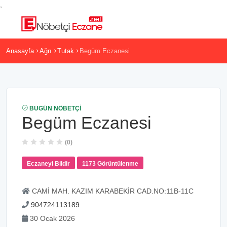
,
Anasayfa
Ağrı
Tutak
Begüm Eczanesi
BUGÜN NÖBETÇI
Begüm Eczanesi
(0)
Eczaneyi Bildir
1173 Görüntülenme
CAMİ MAH. KAZIM KARABEKİR CAD.NO:11B-11C
904724113189
30 Ocak 2026