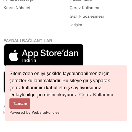
Kıbrıs Nöbetçi...
Çerez Kullanımı
Gizlilik Sözleşmesi
iletişim
FAYDALI BAĞLANTILAR
Sitemizden en iyi şekilde faydalanabilmeniz için
çerezler kullanılmaktadır. Bu siteye giriş yaparak
çerez kullanımını kabul etmiş sayılıyorsunuz.
Detaylı bilgi için metni okuyunuz.
Çerez Kullanımı
Tamam
HIZLI İLETIŞIM
info@nobetcieczane.net
Powered by WebsitePolicies
BIZI TAKIP EDIN