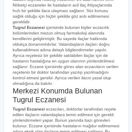
Nöbetçi eczaneler ile hastaların acil ilaç ihtiyaçlarında
hızlı bir şekilde ilaca ulaşması sağlanır. Söz konusu
sağlık olduğu için hiçbir şekilde göz ardı edilmemesi
gereklidir.
Tugrul Eczanesi
içerisinde bulunan kişiler eczacılık
bölümlerinden mezun olmuş farmakoloji alanında
kendilerini geliştirmiştir. Bu sayede ilaçlar hakkında
oldukça donanımlıdırlar. Vatandaşların ilaçları doğru
kullanabilmesi adına detaylı bilgilendirmeler yapılır.
Ayrıca reçetesiz bir şekilde satılabilen ilaçlar için de
hastanın hastalığına en uygun olanının yönlendirilmesi
sağlanır. Eczane içerisinde görev alan eczacıların verilen
reçetenin bir doktor tarafından yazılıp yazılmadığını
kontrol etmesi gerekir. Ayrıca verilen ilacın yasal olup
olmadığına da bakılır.
Merkezi Konumda Bulunan
Tugrul Eczanesi
Tugrul Eczanesi
eczacıları, doktorlar tarafından reçete
edilen ilaçların vatandaşlara temin edilmesi için gerekli
yönlendirmeleri yapar. Bunun yanında bazı görevleri
bulunur. Eczane içerisinde hastaların mağdur edilmemesi
adına eksik olan ilaçların temin edilmesi sağlanır. Bu