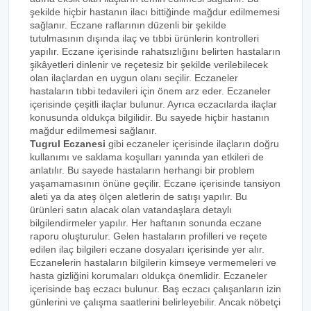
şekilde hiçbir hastanın ilacı bittiğinde mağdur edilmemesi
sağlanır. Eczane raflarının düzenli bir şekilde
tutulmasının dışında ilaç ve tıbbi ürünlerin kontrolleri
yapılır. Eczane içerisinde rahatsızlığını belirten hastaların
şikâyetleri dinlenir ve reçetesiz bir şekilde verilebilecek
olan ilaçlardan en uygun olanı seçilir. Eczaneler
hastaların tıbbi tedavileri için önem arz eder. Eczaneler
içerisinde çeşitli ilaçlar bulunur. Ayrıca eczacılarda ilaçlar
konusunda oldukça bilgilidir. Bu sayede hiçbir hastanın
mağdur edilmemesi sağlanır.
Tugrul Eczanesi
gibi eczaneler içerisinde ilaçların doğru
kullanımı ve saklama koşulları yanında yan etkileri de
anlatılır. Bu sayede hastaların herhangi bir problem
yaşamamasının önüne geçilir. Eczane içerisinde tansiyon
aleti ya da ateş ölçen aletlerin de satışı yapılır. Bu
ürünleri satın alacak olan vatandaşlara detaylı
bilgilendirmeler yapılır. Her haftanın sonunda eczane
raporu oluşturulur. Gelen hastaların profilleri ve reçete
edilen ilaç bilgileri eczane dosyaları içerisinde yer alır.
Eczanelerin hastaların bilgilerin kimseye vermemeleri ve
hasta gizliğini korumaları oldukça önemlidir. Eczaneler
içerisinde baş eczacı bulunur. Baş eczacı çalışanların izin
günlerini ve çalışma saatlerini belirleyebilir. Ancak nöbetçi