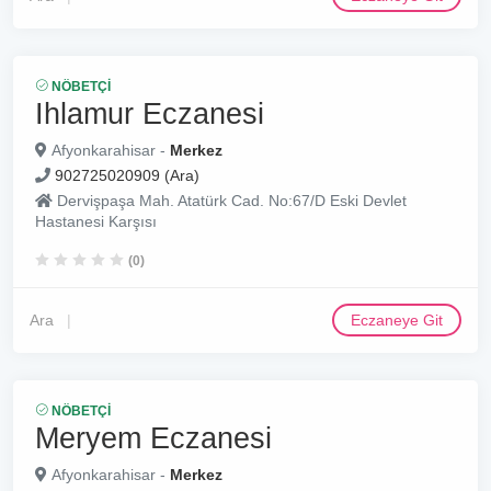
NÖBETÇI
Ihlamur Eczanesi
Afyonkarahisar -
Merkez
902725020909 (Ara)
Dervişpaşa Mah. Atatürk Cad. No:67/D Eski Devlet
Hastanesi Karşısı
(0)
Ara
Eczaneye Git
NÖBETÇI
Meryem Eczanesi
Afyonkarahisar -
Merkez