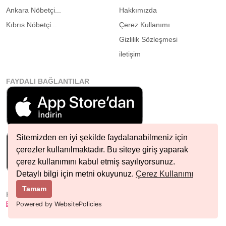
Ankara Nöbetçi...
Hakkımızda
Kıbrıs Nöbetçi...
Çerez Kullanımı
Gizlilik Sözleşmesi
iletişim
FAYDALI BAĞLANTILAR
Sitemizden en iyi şekilde faydalanabilmeniz için
çerezler kullanılmaktadır. Bu siteye giriş yaparak
çerez kullanımını kabul etmiş sayılıyorsunuz.
Detaylı bilgi için metni okuyunuz.
Çerez Kullanımı
Tamam
HIZLI İLETIŞIM
info@nobetcieczane.net
Powered by WebsitePolicies