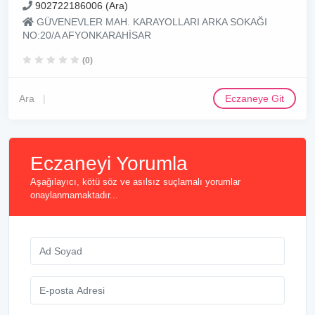
902722186006 (Ara)
GÜVENEVLER MAH. KARAYOLLARI ARKA SOKAĞI
NO:20/A AFYONKARAHİSAR
(0)
Ara
Eczaneye Git
Eczaneyi Yorumla
Aşağılayıcı, kötü söz ve asılsız suçlamalı yorumlar
onaylanmamaktadır...