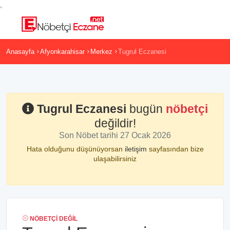
,
Anasayfa
Afyonkarahisar
Merkez
Tugrul Eczanesi
Tugrul Eczanesi
bugün
nöbetçi
değildir!
Son Nöbet tarihi 27 Ocak 2026
Hata olduğunu düşünüyorsan
iletişim
sayfasından bize
ulaşabilirsiniz
NÖBETÇI DEĞIL