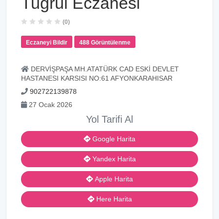
Tugrul Eczanesi
(0)
Eczaneyi Bildir
488 Görüntülenme
DERVİŞPAŞA MH.ATATÜRK CAD ESKİ DEVLET
HASTANESI KARSISI NO:61 AFYONKARAHISAR
902722139878
27 Ocak 2026
Yol Tarifi Al
Google Harita
Yandex Harita
Apple Harita
Here Harita